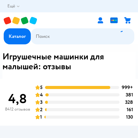
Ещё
Каталог
Игрушечные машинки для
малышей: отзывы
5
999+
о
оценка
4,8
4
381
о
оценка
3
328
о
оценка
8412 отзывов
2
161
о
оценка
1
130
о
оценка