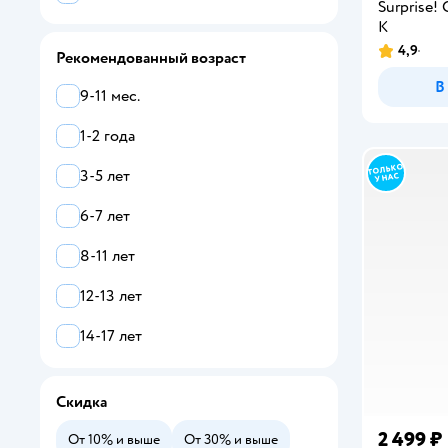
Surprise!
Alatoys
K
4,9
Рекомендованный возраст
Рейтинг:
AltairToys
В
9-11 мес.
Amico
1-2 года
AMICO
3-5 лет
AMORE BELLO
6-7 лет
Anlily
8-11 лет
Antonio Juan
12-13 лет
Arias
14-17 лет
Arnetta Mattel
Baby Anabelle
Скидка
BABY BORN
2 499 ₽
От 10% и выше
От 30% и выше