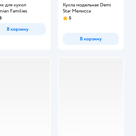
к для кукол
Кукла модельная Demi
nian Families
Star Мелисса
8
5
инг:
Рейтинг:
В корзину
В корзину