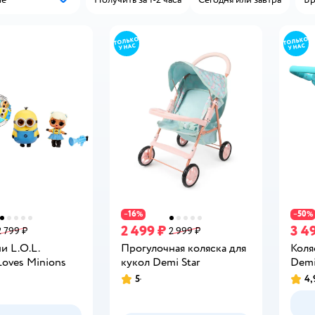
Популярные
16
50
−
%
−
%
2 499 ₽
3 4
2 799 ₽
2 999 ₽
и L.O.L.
Прогулочная коляска для
Коля
 Loves Minions
кукол Demi Star
Demi
5
4,
Рейтинг:
Рейт