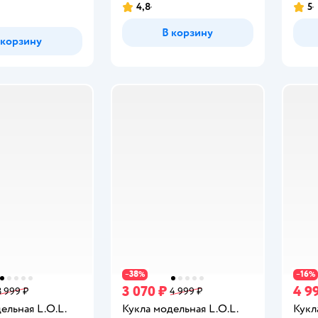
4,8
5
Рейтинг:
Рейт
В корзину
 корзину
38
16
−
%
−
%
3 070 ₽
4 9
3 999 ₽
4 999 ₽
ельная L.O.L.
Кукла модельная L.O.L.
Кукл