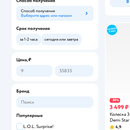
Способ получения
Большие куклы
В
Способ получения
Выберите адрес или магазин
Способ получения
Срок получения
за 1-2 часа
сегодня или завтра
Цена, ₽
Бренд
30
−
%
3 499 ₽
Коляска 3
Популярные
Demi Star
L.O.L. Surprise!
4,9
Рейтинг: