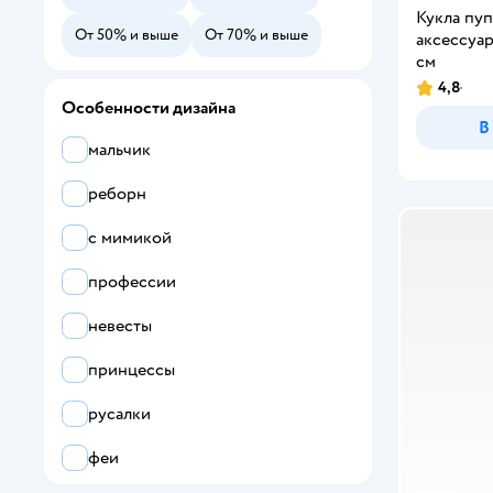
Кукла пуп
Bambina Bebe
От 50% и выше
От 70% и выше
аксессуар
см
Barbie
4,8
Рейтинг:
Bayer
Особенности дизайна
В
BE LOVED babies
мальчик
Bolalar
реборн
bonbela
с мимикой
Bondibon
профессии
Bratz
невесты
BY
принцессы
Candy Wendy
русалки
CENTRUM
феи