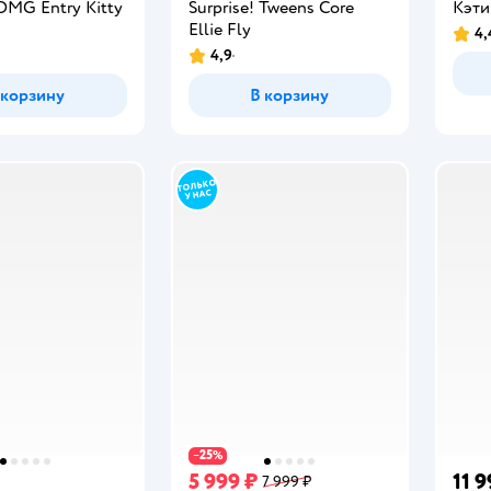
 OMG Entry Kitty
Surprise! Tweens Core
Кэти
Ellie Fly
4,
Рейт
4,9
Рейтинг:
 корзину
В корзину
25
−
%
5 999 ₽
11 9
7 999 ₽