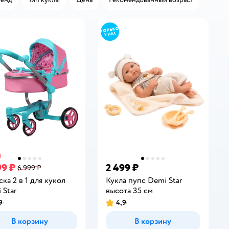
99 ₽
2 499 ₽
6 999 ₽
ска 2 в 1 для кукол
Кукла пупс Demi Star
 Star
высота 35 см
9
4,9
инг:
Рейтинг:
В корзину
В корзину