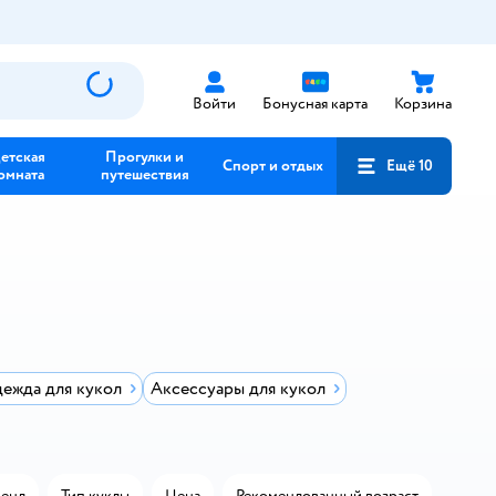
Войти
Бонусная карта
Корзина
етская
Прогулки и
Спорт и отдых
Ещё 10
омната
путешествия
ежда для кукол
Аксессуары для кукол
енд
Тип куклы
Цена
Рекомендованный возраст