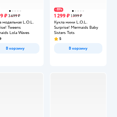
35
−
%
99 ₽
1 299 ₽
3 699 ₽
1 999 ₽
а модельная L.O.L.
Кукла мини L.O.L.
rise! Tweens
Surprise! Mermaids Baby
aids Lola Waves
Sisters Tots
9
5
инг:
Рейтинг:
В корзину
В корзину