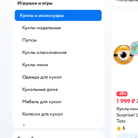
Игрушки и игры
Куклы и аксессуары
Куклы модельные
Пупсы
Куклы классические
Куклы мини
Одежда для кукол
Кукольные дома
28
−
%
1 999 ₽
Мебель для кукол
Кукла мин
Коляски для кукол
Surprise!
Tots
Аксессуары для кукол
5
Рейтинг: