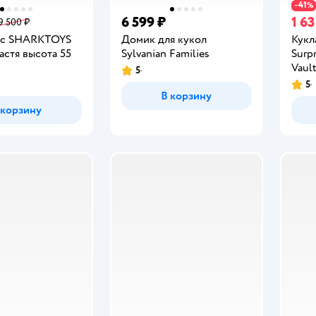
41
−
%
6 599 ₽
1 6
9 500 ₽
пс SHARKTOYS
Домик для кукол
Кукл
стя высота 55
Sylvanian Families
Surpr
Vault
5
Рейтинг:
5
Рейт
В корзину
 корзину