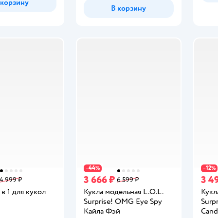
 корзину
В корзину
44
12
−
%
−
%
3 666 ₽
3 4
4 999 ₽
6 599 ₽
 в 1 для кукол
Кукла модельная L.O.L.
Кукл
Surprise! OMG Eye Spy
Surp
Кайла Фэй
Cand