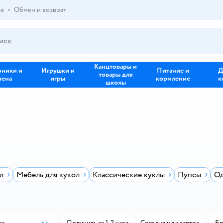
ре
Обмен и возврат
Канцтовары и
зники и
Игрушки и
Питание и
Д
товары для
иена
игры
кормление
к
школы
л
Мебель для кукол
Классические куклы
Пупсы
Од
ые
Получить за 1-2 часа
Сегодня или завтра
Бр