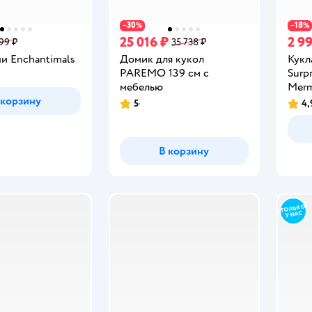
30
18
−
%
−
%
25 016 ₽
2 9
399 ₽
35 738 ₽
и Enchantimals
Домик для кукол
Кукл
PAREMO 139 см с
Surp
мебелью
Merm
 корзину
5
4,
Рейтинг:
Рейт
В корзину