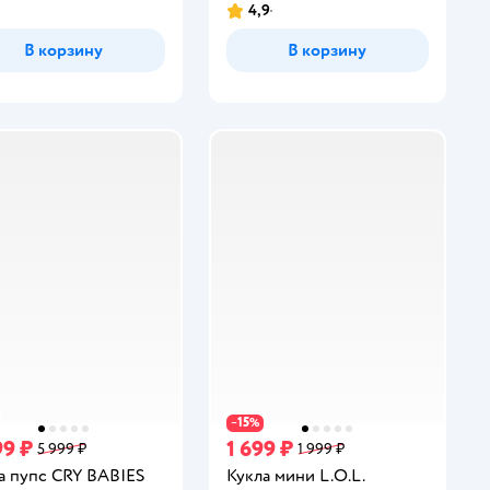
4,9
инг:
Рейтинг:
В корзину
В корзину
15
−
%
99 ₽
1 699 ₽
5 999 ₽
1 999 ₽
а пупс CRY BABIES
Кукла мини L.O.L.