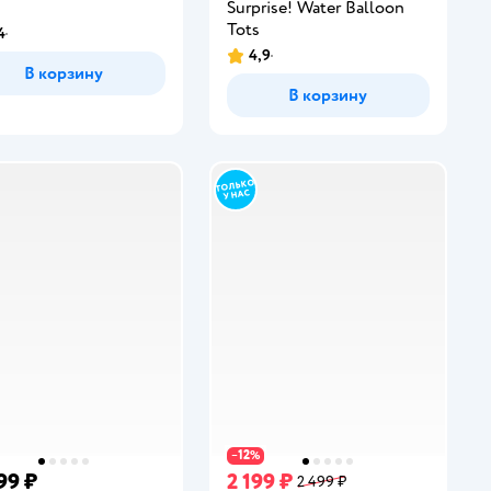
Surprise! Water Balloon
Tots
4
инг:
4,9
Рейтинг:
В корзину
В корзину
12
−
%
99 ₽
2 199 ₽
2 499 ₽