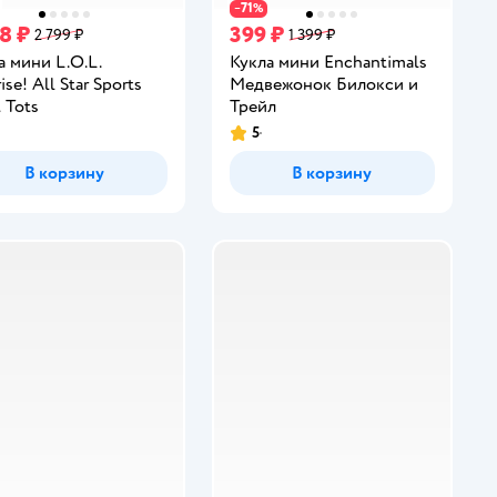
71
−
%
38 ₽
399 ₽
2 799 ₽
1 399 ₽
а мини L.O.L.
Кукла мини Enchantimals
ise! All Star Sports
Медвежонок Билокси и
 Tots
Трейл
5
инг:
Рейтинг:
В корзину
В корзину