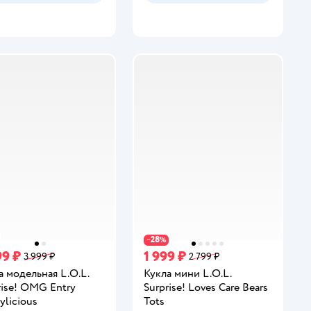
28
−
%
99 ₽
1 999 ₽
3 999 ₽
2 799 ₽
а модельная L.O.L.
Кукла мини L.O.L.
rise! OMG Entry
Surprise! Loves Care Bears
ylicious
Tots