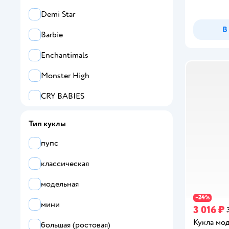
Demi Star
В
Barbie
Enchantimals
Monster High
CRY BABIES
SHARKTOYS
Тип куклы
PAREMO
пупс
Карапуз
классическая
Sylvanian Families
модельная
24
−
%
Все
мини
3 016 ₽
Abtoys
Кукла мод
большая (ростовая)