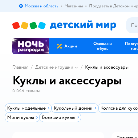
Москва и область
Магазины
Продавать в Детском ми
Выбор адреса доставки.
Одежда и
Подгу
Акции
обувь
гиг
Главная
Детские игрушки
Куклы и аксессуары
Куклы и аксессуары
4 444
товара
Куклы модельные
Кукольный домик
Коляска для куко
Мини куклы
Большие куклы
Популярн