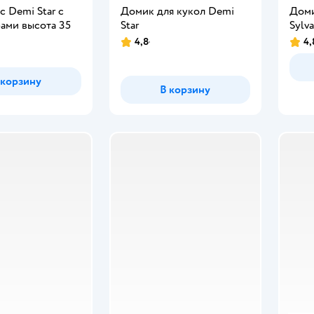
с Demi Star с
Домик для кукол Demi
Доми
ами высота 35
Star
Sylva
4,8
4,
Рейтинг:
Рейт
 корзину
В корзину