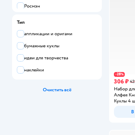
Росмэн
ND PLAY
Тип
Омега-Пресс
аппликации и оригами
АСТ
бумажные куклы
Эксмо
идеи для творчества
Все
наклейки
28
−
%
Алфея
306 ₽
42
Набор дл
Очистить всё
Attivio
Алфея Кн
Куклы 4 
Bright Kids
В
Clever
Crayola