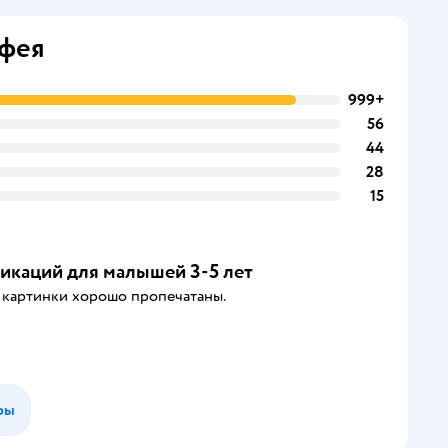
лфея
999+
56
44
28
15
икаций для малышей 3-5 лет
е картинки хорошо пропечатаны.
ры