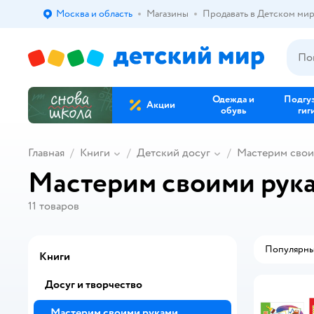
Москва и область
Магазины
Продавать в Детском ми
Выбор адреса доставки.
Одежда и
Подгу
Акции
обувь
гиг
Главная
Книги
Детский досуг
Мастерим свои
Мастерим своими рук
11
товаров
Популярн
Книги
Досуг и творчество
Мастерим своими руками