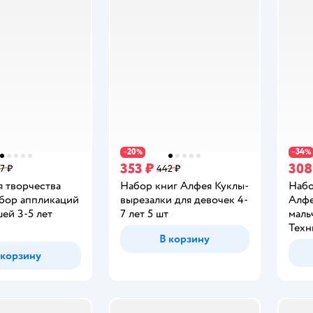
20
34
−
%
−
%
353 ₽
308
7 ₽
442 ₽
я творчества
Набор книг Алфея Куклы-
Набо
бор аппликаций
вырезалки для девочек 4-
Алфе
ей 3-5 лет
7 лет 5 шт
маль
Техн
В корзину
 корзину