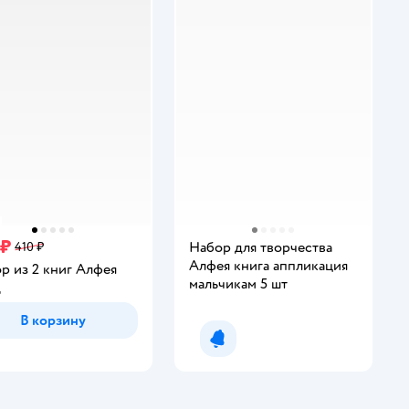
 ₽
Набор для творчества
410 ₽
Алфея книга аппликация
р из 2 книг Алфея
мальчикам 5 шт
Д
В корзину
Уведомить о появлении