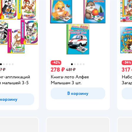
42
34
−
%
−
%
278 ₽
317
7 ₽
481 ₽
иг-аппликаций
Книга-лото Алфея
Набо
я малышей 3-5
Малышам 3 шт.
Зага
В корзину
 корзину