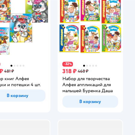
32
−
%
 ₽
318 ₽
481 ₽
468 ₽
р книг Алфея
Набор для творчества
дки и потешки 4 шт.
Алфея аппликаций для
малышей Буренка Даша
В корзину
В корзину