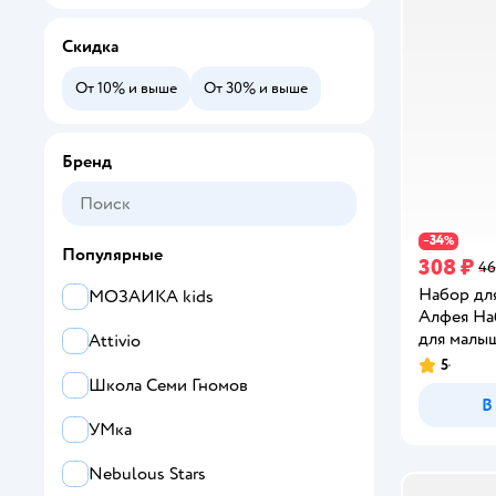
Скидка
От 10% и выше
От 30% и выше
Бренд
34
−
%
Популярные
308 ₽
46
Набор дл
МОЗАИКА kids
Алфея На
для малыш
Attivio
5
Рейтинг:
Школа Семи Гномов
В
УМка
Nebulous Stars