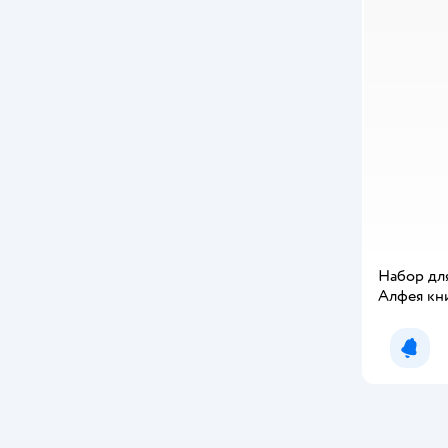
Daisy Design
DREAMBOX
FunTun
HappyLine
Hatber
Jar Melo
LUKKY
Набор дл
Алфея кн
Make it Real
ND PLAY
Уведо
Nebulous Stars
ORIGAMI