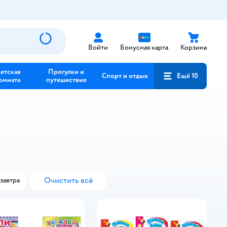
Войти
Бонусная карта
Корзина
етская
Прогулки и
Спорт и отдых
Ещё 10
омната
путешествия
Очистить всё
завтра