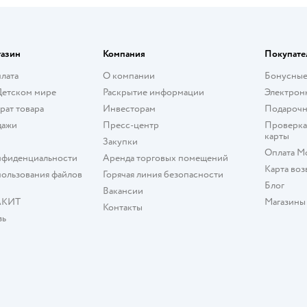
газин
Компания
Покупате
плата
О компании
Бонусные
Детском мире
Раскрытие информации
Электрон
рат товара
Инвесторам
Подарочн
дажи
Пресс-центр
Проверка
карты
Закупки
Оплата М
нфиденциальности
Аренда торговых помещений
Карта воз
ользования файлов
Горячая линия безопасности
Блог
Вакансии
АКИТ
Магазины
Контакты
зь