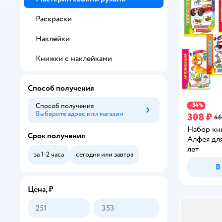
Раскраски
Наклейки
Книжки с наклейками
Способ получения
34
Способ получения
−
%
Выберите адрес или магазин
Способ получения
308 ₽
46
Набор кн
Срок получения
Алфея дл
лет
за 1-2 часа
сегодня или завтра
В
Цена, ₽