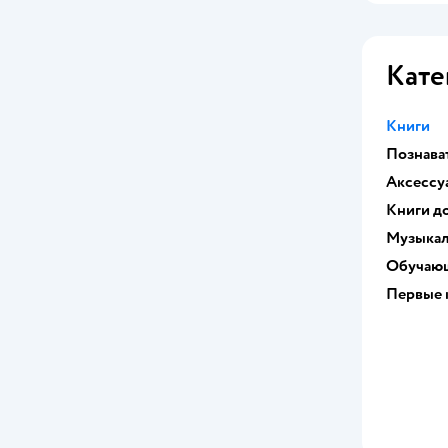
Жёлудь
ИД Лев
Кате
Издательство Речь
Искатель
Книги
Познава
Качели
Аксессу
Книжный дом
Книги до
Музыкал
КОЛИБРИ
Обучающ
Комильфо
Первые 
Комсомольская правда
Лабиринт
Леда
Лео