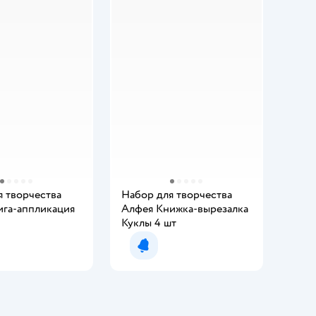
я творчества
Набор для творчества
ига-аппликация
Алфея Книжка-вырезалка
Куклы 4 шт
мить о появлении
Уведомить о появлении