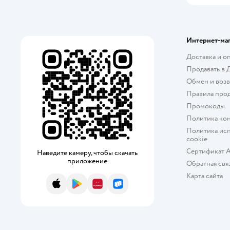
Литур
Малыш
Интернет-ма
Доставка и о
Махаон
Продавать в 
МИФ
Обмен и возв
Правила про
МОЗАИКА kids
Промокоды
Политика ко
Мозайка
Политика исп
cookie
Омега-Пресс
Сертификат 
Наведите камеру, чтобы скачать
Открытая планета
приложение
Обратная свя
Карта сайта
Принтбук
App Store
Google Play
AppGallery
RuStore
Проф-Пресс
РАНОК