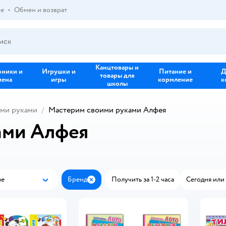
ре
Обмен и возврат
Канцтовары и
зники и
Игрушки и
Питание и
Д
товары для
иена
игры
кормление
к
школы
ми руками
Мастерим своими руками Алфея
ами Алфея
ые
Бренд
Получить за 1-2 часа
Сегодня или 
Популярные
Закрыть