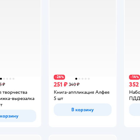
26
14
−
%
−
%
251 ₽
352
5 ₽
340 ₽
я творчества
Книга-аппликация Алфея
Набо
ижка-вырезалка
5 шт
ПД
шт
В корзину
 корзину