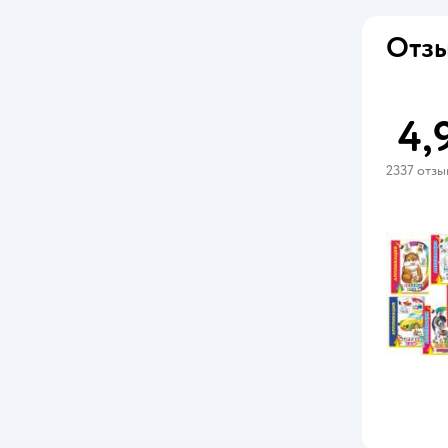
Poopsie Slime Surprise!
Отзы
Puzzle Time
Tookyland
4,
VoiceBook
Алтей
2337 отзы
Альпина. Дети
АСТ
БимБиМон
БОМБОРА
Буква-ленд
Вако