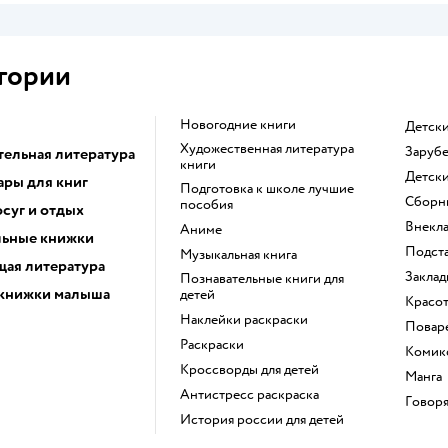
гории
новогодние книги
детск
художественная литература
заруб
тельная литература
книги
детск
ары для книг
подготовка к школе лучшие
сборн
пособия
суг и отдых
внекл
Аниме
ьные книжки
подст
музыкальная книга
ая литература
закла
познавательные книги для
книжки малыша
детей
красо
наклейки раскраски
повар
раскраски
коми
кроссворды для детей
манга
антистресс раскраска
говор
история россии для детей