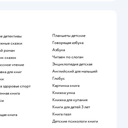
Планшеты детские
ие детективы
говорящая азбука
ежные сказки
азбука
ий роман
читаем по слогам
ик сказок
энциклопедия детская
ассное чтение
английский для малышей
авка для книг
глобус
дки
картинка книга
та здоровье спорт
книжка умка
енная книга
книжка для купания
ксы
книги для детей 3 лет
книга пазл
ящая книга
детские психологи книги