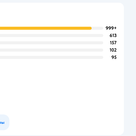
999+
613
157
102
95
ры