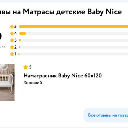
вы на Матрасы детские Baby Nice
5
9
4
3
ыва
2
1
5
Наматрасник Baby Nice 60х120
Хороший
Все отзывы на това