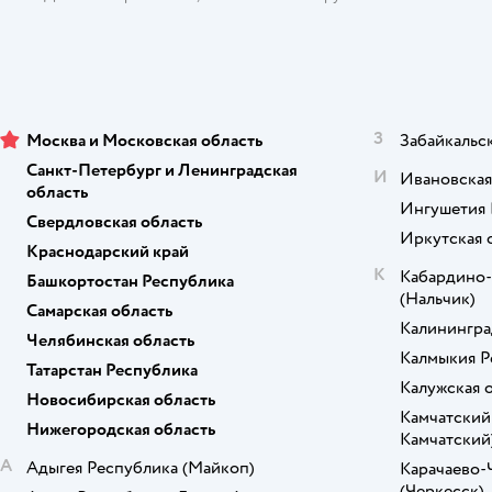
Nuovita
OLANT BABY
Plitex
З
Москва и Московская область
Забайкальс
Санкт-Петербург и Ленинградская
Polini kids
И
Ивановская
область
Ингушетия 
PROTECT and CARE
Свердловская область
Иркутская 
Краснодарский край
Rant
К
Кабардино-
Башкортостан Республика
(Нальчик)
Roba
Самарская область
Калинингра
Челябинская область
SELENA
Калмыкия Р
Татарстан Республика
Калужская 
SIMPLICITY
Новосибирская область
Камчатский
Нижегородская область
Sleep.Point
Камчатский
А
Адыгея Республика
(Майкоп)
Карачаево-
Sofi de Marko
(Черкесск)