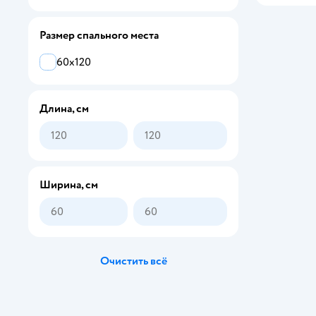
BELLA VISTA
Размер спального места
Betterpillows
60х120
BIO-TEXTILES
Boom Baby
Длина, см
Buggykids
buyson
Chicco
Ширина, см
dimax
Dr. Hygge
Очистить всё
EcoKinder
EcoSapiens