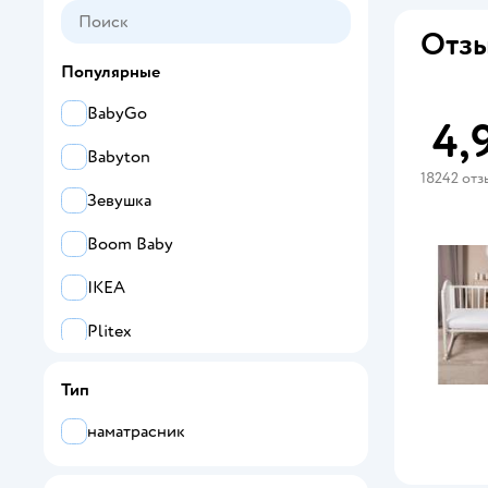
Отзы
Популярные
BabyGo
4,
Babyton
18242 отз
Зевушка
Boom Baby
IKEA
Plitex
buyson
Тип
Happy Baby
наматрасник
Betterpillows