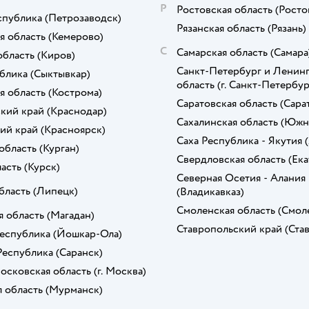
Р
Ростовская область
(Росто
спублика
(Петрозаводск)
Рязанская область
(Рязань)
я область
(Кемерово)
С
Самарская область
(Самара
область
(Киров)
Санкт-Петербург и Ленинг
блика
(Сыктывкар)
область
(г. Санкт-Петербур
я область
(Кострома)
Саратовская область
(Сара
кий край
(Краснодар)
Сахалинская область
(Южн
ий край
(Красноярск)
Саха Республика - Якутия
область
(Курган)
Свердловская область
(Ек
ласть
(Курск)
Северная Осетия - Алания
бласть
(Липецк)
(Владикавказ)
Смоленская область
(Смол
я область
(Магадан)
Ставропольский край
(Ста
еспублика
(Йошкар-Ола)
Республика
(Саранск)
осковская область
(г. Москва)
 область
(Мурманск)