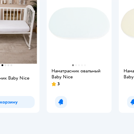
Наматрасник овальный
Нама
Baby Nice
Baby
ник Baby Nice
3
Рейтинг:
 корзину
Уведомить о появлении