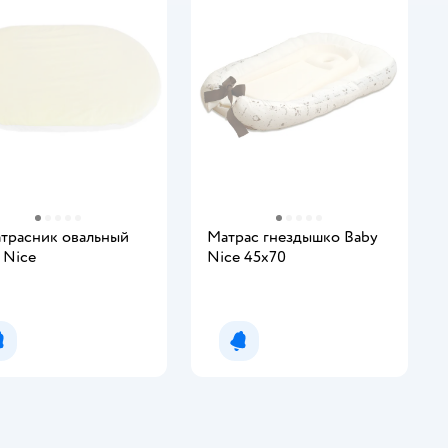
трасник овальный
Матрас гнездышко Baby
 Nice
Nice 45х70
Уведомить о появлении
Уведомить о появлении