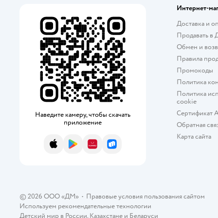
Elodie
Интернет-ма
Floopsi
Доставка и о
Продавать в 
FunEcotex
Обмен и возв
Правила про
Happy Baby
Промокоды
IKEA
Политика ко
Политика исп
Incanto
cookie
Сертификат 
Наведите камеру, чтобы скачать
INVA
приложение
Обратная свя
Карта сайта
Italbaby
App Store
Google Play
AppGallery
RuStore
Junion
KUZA
Mona Liza
© 2026 ООО «ДМ»
•
Правовые условия пользования сайтом
Используем рекомендательные технологии
Mrs.Stretch Mr.Jersy
Детский мир в России
,
Казахстане
и
Беларуси