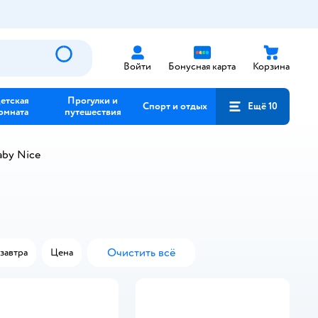
Войти
Бонусная карта
Корзина
етская
Прогулки и
Спорт и отдых
Ещё 10
омната
путешествия
aby Nice
Очистить всё
завтра
Цена