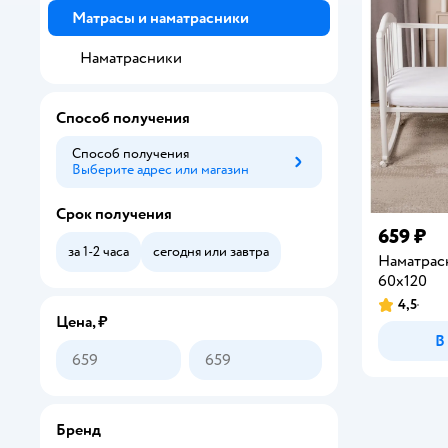
Матрасы и наматрасники
Наматрасники
Способ получения
Способ получения
Выберите адрес или магазин
Способ получения
Срок получения
659 ₽
за 1-2 часа
сегодня или завтра
Наматрас
60х120
4,5
Рейтинг:
Цена, ₽
В
Бренд