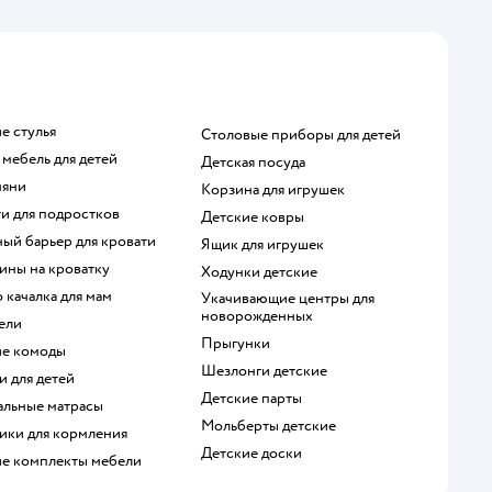
ие стулья
Столовые приборы для детей
я мебель для детей
Детская посуда
няни
Корзина для игрушек
ти для подростков
Детские ковры
ный барьер для кровати
Ящик для игрушек
хины на кроватку
Ходунки детские
о качалка для мам
Укачивающие центры для
новорожденных
ели
Прыгунки
кие комоды
Шезлонги детские
и для детей
Детские парты
нальные матрасы
Мольберты детские
чики для кормления
Детские доски
кие комплекты мебели