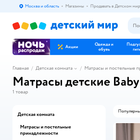
Москва и область
Магазины
Продавать в Детском ми
Выбор адреса доставки.
Одежда и
Подгу
Акции
обувь
гиг
Главная
Детская комната
Матрасы и постельные 
Матрасы детские Baby
1
товар
Популярн
Детская комната
Матрасы и постельные
принадлежности