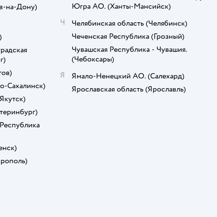
Югра АО.
(Ханты-Мансийск)
в-на-Дону)
Ч
Челябинская область
(Челябинск)
Чеченская Республика
(Грозный)
)
Чувашская Республика - Чувашия.
радская
(Чебоксары)
г)
тов)
Я
Ямало-Ненецкий АО.
(Салехард)
о-Сахалинск)
Ярославская область
(Ярославль)
(Якутск)
атеринбург)
 Республика
енск)
врополь)