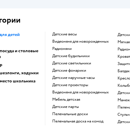
гории
для детей
Детские весы
Детск
Видеоняня для новорожденных
Мягка
Радионяни
Радио
 посуда и столовые
Детские будильники
ы
Крова
Детские светильники
Защит
р
Детские фонарики
Балда
 шезлонги, ходунки
Детские наручные часы
Кресл
 место школьника
Детские проекторы
Колыб
Видеоняня для новорожденных
Детс
Мебель детская
Манеж
Детские парты
Пеле
Пеленальные доски
Стуль
Пеленальная доска на комод
Детс