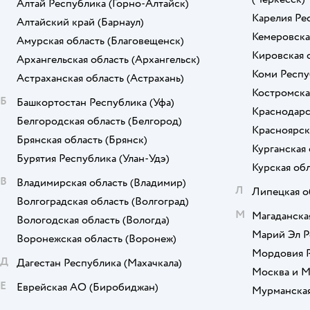
Алтай Республика
(Горно-Алтайск)
Карелия Ре
SONOX
Алтайский край
(Барнаул)
Кемеровска
Амурская область
(Благовещенск)
StrollerAcss
Кировская 
Архангельская область
(Архангельск)
Коми Респу
Sweet Baby
Астраханская область
(Астрахань)
Костромска
Б
Башкортостан Республика
Termoloft
(Уфа)
Краснодарс
Белгородская область
(Белгород)
Texxet
Красноярск
Брянская область
(Брянск)
Курганская 
Tomix
Бурятия Республика
(Улан-Удэ)
Курская об
В
Владимирская область
(Владимир)
TOPOTUSHKI
Л
Липецкая о
Волгоградская область
(Волгоград)
TRELAX
М
Магаданска
Вологодская область
(Вологда)
Марий Эл Р
Воронежская область
(Воронеж)
UNDER the BLANKET
Мордовия 
Д
Дагестан Республика
(Махачкала)
Wellness
Москва и М
Е
Еврейская АО
(Биробиджан)
Мурманская
YUMMYKI