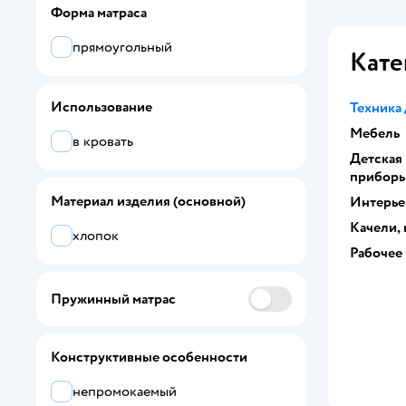
Форма матраса
Sweet Baby
прямоугольный
Кате
Все
Baby Nice
Использование
Техника 
Altabebe
Мебель
в кровать
Детская
Amarobaby
прибор
ARMOS
Материал изделия (основной)
Интерье
Качели,
Baby Elite
хлопок
Рабочее
Baby.Eco.Decor
Пружинный матрас
BabyGo
Babyton
Конструктивные особенности
Bebekevi
непромокаемый