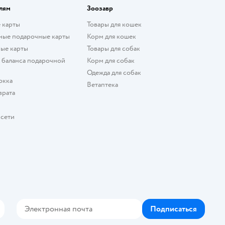
лям
Зоозавр
 карты
Товары для кошек
ные подарочные карты
Корм для кошек
ые карты
Товары для собак
 баланса подарочной
Корм для собак
Одежда для собак
окка
Ветаптека
врата
 сети
Подписаться
кте
elegram