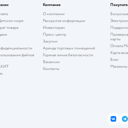
газин
Компания
Покупате
плата
О компании
Бонусные
Детском мире
Раскрытие информации
Электрон
рат товара
Инвесторам
Подарочн
дажи
Пресс-центр
Проверка
карты
Закупки
Оплата М
нфиденциальности
Аренда торговых помещений
Карта воз
ользования файлов
Горячая линия безопасности
Блог
Вакансии
АКИТ
Магазины
Контакты
зь
ВКонта
T