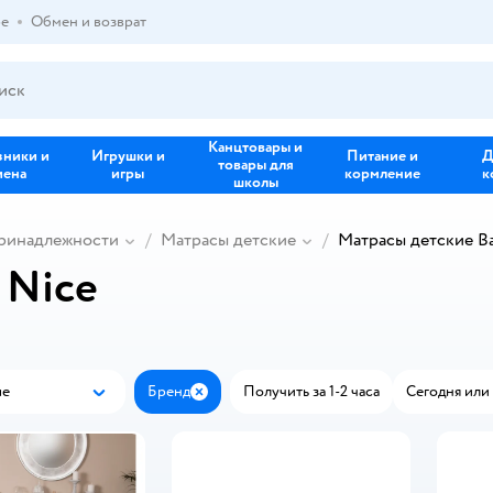
ре
Обмен и возврат
Канцтовары и
зники и
Игрушки и
Питание и
Д
товары для
иена
игры
кормление
к
школы
принадлежности
Матрасы детские
Матрасы детские B
 Nice
ые
Бренд
Получить за 1-2 часа
Сегодня или 
Популярные
Закрыть