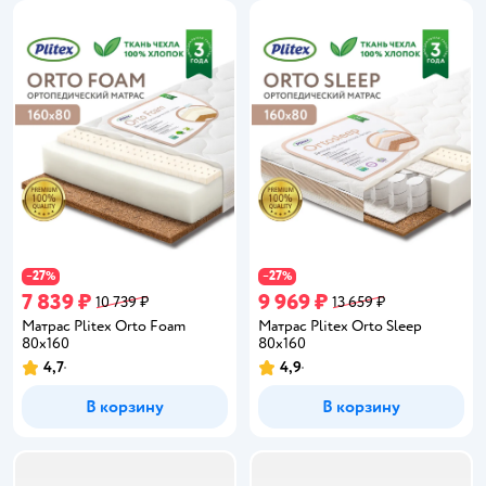
27
27
−
%
−
%
7 839 ₽
9 969 ₽
10 739 ₽
13 659 ₽
Матрас Plitex Orto Foam
Матрас Plitex Orto Sleep
80х160
80х160
4,7
4,9
Рейтинг:
Рейтинг:
В корзину
В корзину