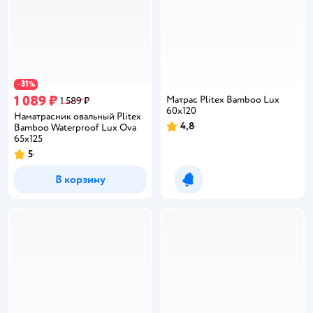
31
−
%
1 089 ₽
Матрас Plitex Bamboo Lux
1 589 ₽
60х120
Наматрасник овальный Plitex
4,8
Bamboo Waterproof Lux Ova
Рейтинг:
65х125
5
Рейтинг:
В корзину
Уведомить о появлении