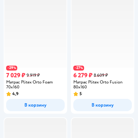
29
27
−
%
−
%
7 029 ₽
6 279 ₽
9 919 ₽
8 609 ₽
Матрас Plitex Orto Foam
Матрас Plitex Orto Fusion
70х160
80х160
4,9
5
Рейтинг:
Рейтинг:
В корзину
В корзину