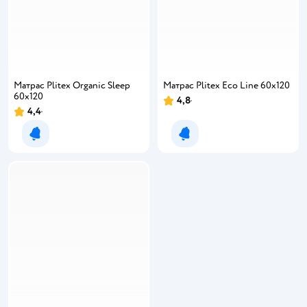
Матрас Plitex Organic Sleep
Матрас Plitex Eco Line 60х120
60х120
4,8
Рейтинг:
4,4
Рейтинг:
Уведомить о появлении
Уведомить о появлении