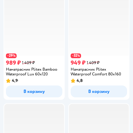
29
32
−
%
−
%
989 ₽
949 ₽
1 409 ₽
1 409 ₽
Наматрасник Plitex Bamboo
Наматрасник Plitex
Waterproof Lux 60х120
Waterproof Comfort 80х160
4,9
4,8
Рейтинг:
Рейтинг:
В корзину
В корзину