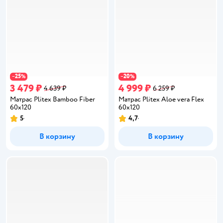
25
20
−
%
−
%
3 479 ₽
4 999 ₽
4 639 ₽
6 259 ₽
Матрас Plitex Bamboo Fiber
Матрас Plitex Aloe vera Flex
60х120
60х120
5
4,7
Рейтинг:
Рейтинг:
В корзину
В корзину