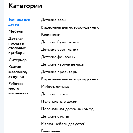
Категории
Техника для
Детские весы
детей
Видеоняня для новорожденных
Мебель
Радионяни
Детская
Детские будильники
посуда и
столовые
Детские светильники
приборы
Детские фонарики
Интерьер
Детские наручные часы
Качели,
шезлонги,
Детские проекторы
ходунки
Видеоняня для новорожденных
Рабочее
Мебель детская
место
школьника
Детские парты
Пеленальные доски
Пеленальная доска на комод
Детские стулья
Мягкая мебель для детей
Радионяни