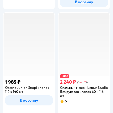
В корзину
20
−
%
1 985 ₽
2 240 ₽
2 800 ₽
Одеяло Junion Snopi хлопок
Спальный мешок Lemur Studio
110 x 140 см
Без рукавов хлопок 60 x 116
см
В корзину
5
Рейтинг: