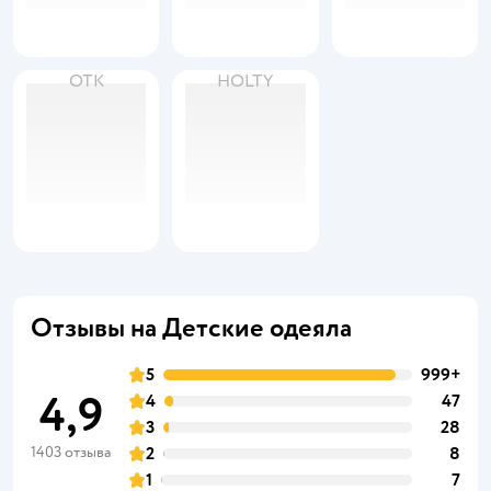
ОТК
HOLTY
Отзывы на Детские одеяла
5
999+
4,9
4
47
3
28
1403 отзыва
2
8
1
7