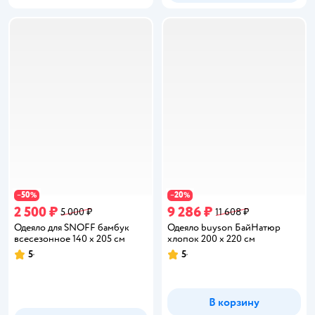
50
20
−
%
−
%
2 500 ₽
9 286 ₽
5 000 ₽
11 608 ₽
Одеяло для SNOFF бамбук
Одеяло buyson БайНатюр
всесезонное 140 x 205 см
хлопок 200 x 220 см
5
5
Рейтинг:
Рейтинг:
В корзину