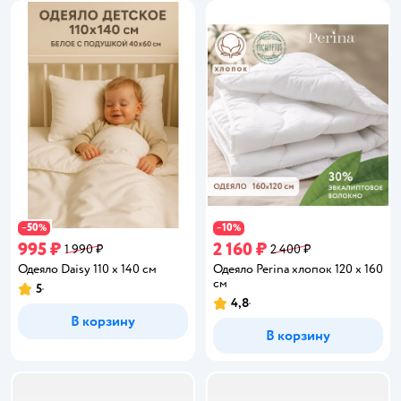
50
10
−
%
−
%
995 ₽
2 160 ₽
1 990 ₽
2 400 ₽
Одеяло Daisy 110 x 140 см
Одеяло Perina хлопок 120 x 160
см
5
Рейтинг:
4,8
Рейтинг:
В корзину
В корзину