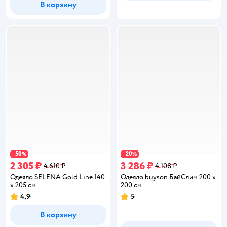
В корзину
50
20
−
%
−
%
2 305 ₽
3 286 ₽
4 610 ₽
4 108 ₽
Одеяло SELENA Gold Line 140
Одеяло buyson БайСлим 200 x
x 205 см
200 см
4,9
5
Рейтинг:
Рейтинг:
В корзину