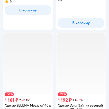
5
Рейтинг:
В корзину
В корзину
50
20
−
%
−
%
1 161 ₽
1 192 ₽
2 323 ₽
1 490 ₽
Одеяло SELENA Mozayka 140 x
Одеяло Daisy Зайчик розовый