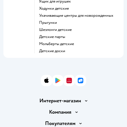
Ящик для игрушек
Ходунки детские
Укачивающие центры для новорожденных
Прыгунки
Шезлонги детские
Детские парты
Мольберты детские
Детские доски
App Store
Google Play
AppGallery
RuStore
Интернет-магазин
Доставка и оплата
Компания
Продавать в Детском мире
О компании
Покупателям
Обмен и возврат товара