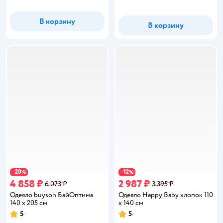
В корзину
В корзину
20
12
−
%
−
%
4 858 ₽
2 987 ₽
6 073 ₽
3 395 ₽
Одеяло buyson БайОптима
Одеяло Happy Baby хлопок 110
140 x 205 см
x 140 см
5
5
Рейтинг:
Рейтинг: