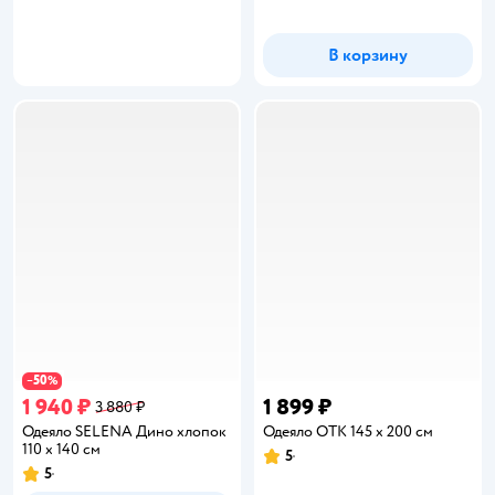
В корзину
50
−
%
1 940 ₽
1 899 ₽
3 880 ₽
Одеяло SELENA Дино хлопок
Одеяло ОТК 145 x 200 см
110 x 140 см
5
Рейтинг:
5
Рейтинг: