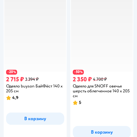
20
50
−
%
−
%
2 715 ₽
2 350 ₽
3 394 ₽
4 700 ₽
Одеяло buyson БайФёст 140 x
Одеяло для SNOFF овечья
205 см
шерсть облегченное 140 x 205
см
4,9
Рейтинг:
5
Рейтинг:
В корзину
В корзину