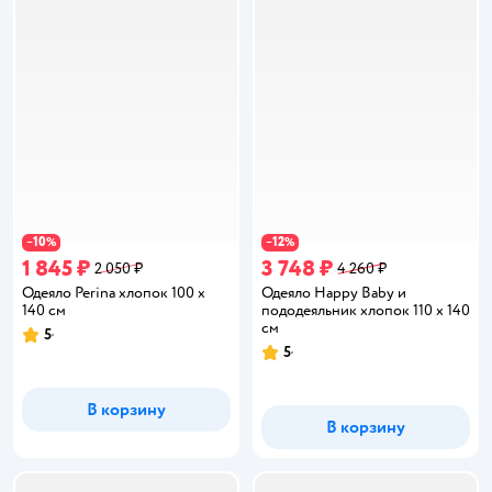
10
12
−
%
−
%
1 845 ₽
3 748 ₽
2 050 ₽
4 260 ₽
Одеяло Perina хлопок 100 x
Одеяло Happy Baby и
140 см
пододеяльник хлопок 110 x 140
см
5
Рейтинг:
5
Рейтинг:
В корзину
В корзину