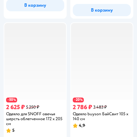
В корзину
В корзину
50
20
−
%
−
%
2 625 ₽
2 786 ₽
5 250 ₽
3 483 ₽
Одеяло для SNOFF овечья
Одеяло buyson БайСвит 105 x
шерсть облегченное 172 x 205
140 см
см
4,9
Рейтинг:
5
Рейтинг: