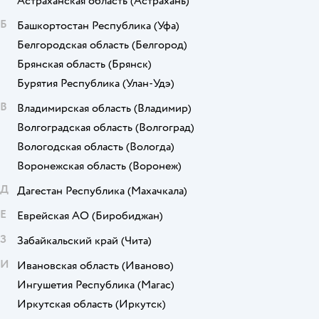
Астраханская область
(Астрахань)
Б
Башкортостан Республика
(Уфа)
Белгородская область
(Белгород)
Брянская область
(Брянск)
Бурятия Республика
(Улан-Удэ)
В
Владимирская область
(Владимир)
Волгоградская область
(Волгоград)
Вологодская область
(Вологда)
Воронежская область
(Воронеж)
Д
Дагестан Республика
(Махачкала)
Е
Еврейская АО
(Биробиджан)
З
Забайкальский край
(Чита)
И
Ивановская область
(Иваново)
Ингушетия Республика
(Магас)
Иркутская область
(Иркутск)