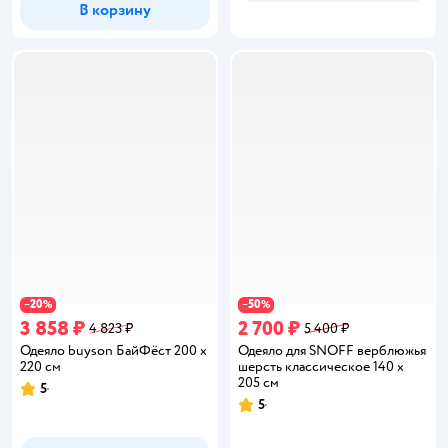
В корзину
20
50
−
%
−
%
3 858 ₽
2 700 ₽
4 823 ₽
5 400 ₽
Одеяло buyson БайФёст 200 x
Одеяло для SNOFF верблюжья
220 см
шерсть классическое 140 x
205 см
5
Рейтинг:
5
Рейтинг: