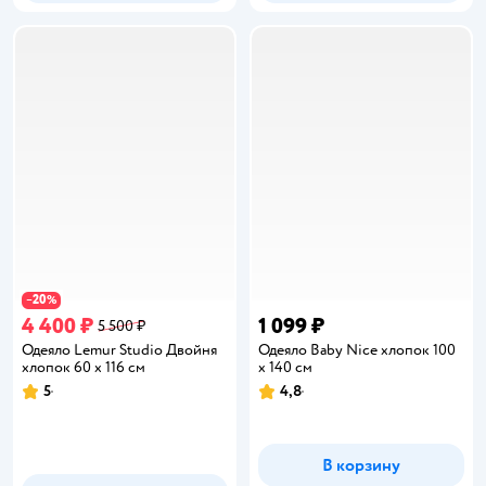
20
−
%
4 400 ₽
1 099 ₽
5 500 ₽
Одеяло Lemur Studio Двойня
Одеяло Baby Nice хлопок 100
хлопок 60 x 116 см
x 140 см
5
4,8
Рейтинг:
Рейтинг:
В корзину