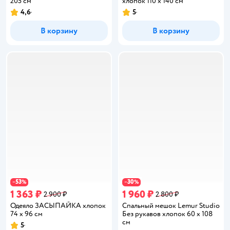
205 см
хлопок 110 x 140 см
4,6
5
Рейтинг:
Рейтинг:
В корзину
В корзину
53
30
−
%
−
%
1 363 ₽
1 960 ₽
2 900 ₽
2 800 ₽
Одеяло ЗАСЫПАЙКА хлопок
Спальный мешок Lemur Studio
74 x 96 см
Без рукавов хлопок 60 x 108
см
5
Рейтинг: