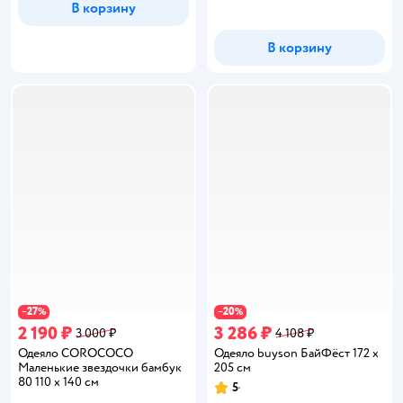
В корзину
В корзину
27
20
−
%
−
%
2 190 ₽
3 286 ₽
3 000 ₽
4 108 ₽
Одеяло COROCOCO
Одеяло buyson БайФёст 172 x
Маленькие звездочки бамбук
205 см
80 110 x 140 см
5
Рейтинг: