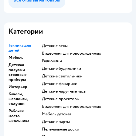
Категории
Техника для
Детские весы
детей
Видеоняня для новорожденных
Мебель
Радионяни
Детская
Детские будильники
посуда и
столовые
Детские светильники
приборы
Детские фонарики
Интерьер
Детские наручные часы
Качели,
шезлонги,
Детские проекторы
ходунки
Видеоняня для новорожденных
Рабочее
Мебель детская
место
школьника
Детские парты
Пеленальные доски