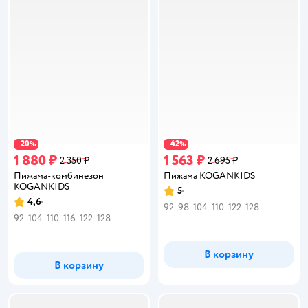
20
42
−
%
−
%
1 880 ₽
1 563 ₽
2 350 ₽
2 695 ₽
Пижама-комбинезон
Пижама KOGANKIDS
KOGANKIDS
5
Рейтинг:
4,6
Рейтинг:
92
98
104
110
122
128
92
104
110
116
122
128
В корзину
В корзину