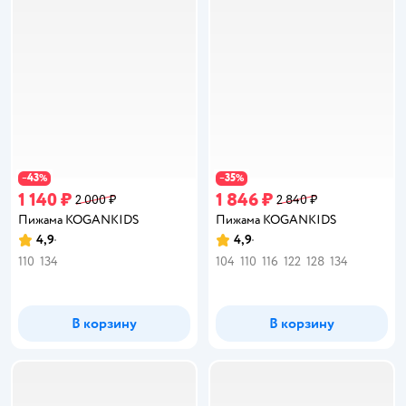
43
35
−
%
−
%
1 140 ₽
1 846 ₽
2 000 ₽
2 840 ₽
Пижама KOGANKIDS
Пижама KOGANKIDS
4,9
4,9
Рейтинг:
Рейтинг:
110
134
104
110
116
122
128
134
В корзину
В корзину