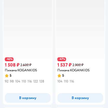
42
47
−
%
−
%
1 508 ₽
1 537 ₽
2 600 ₽
2 900 ₽
Пижама KOGANKIDS
Пижама KOGANKIDS
5
5
Рейтинг:
Рейтинг:
92
98
104
110
116
122
128
104
110
116
В корзину
В корзину