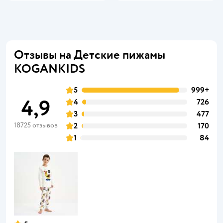
Отзывы на Детские пижамы
KOGANKIDS
5
999+
4,9
4
726
3
477
18725 отзывов
2
170
1
84