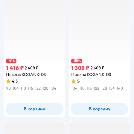
41
50
−
%
−
%
1 416 ₽
1 300 ₽
2 400 ₽
2 600 ₽
Пижама KOGANKIDS
Пижама KOGANKIDS
4,5
5
Рейтинг:
Рейтинг:
98
104
110
116
122
128
134
104
110
116
122
128
134
140
В корзину
В корзину