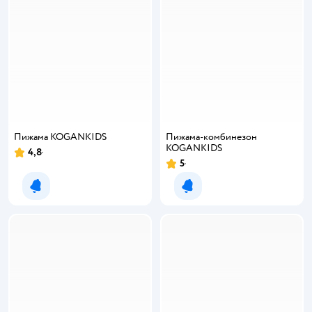
Пижама KOGANKIDS
Пижама-комбинезон
KOGANKIDS
4,8
Рейтинг:
5
Рейтинг:
Уведомить о появлении
Уведомить о появлении