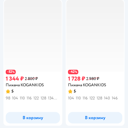
52
42
−
%
−
%
1 344 ₽
1 728 ₽
2 800 ₽
2 980 ₽
Пижама KOGANKIDS
Пижама KOGANKIDS
5
5
Рейтинг:
Рейтинг:
98
104
110
116
122
128
134
140
104
110
116
122
128
140
146
В корзину
В корзину