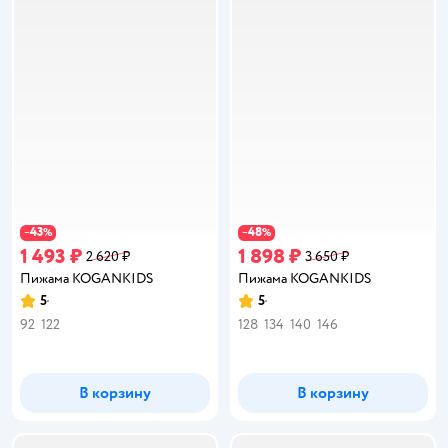
43
48
−
%
−
%
1 493 ₽
1 898 ₽
2 620 ₽
3 650 ₽
Пижама KOGANKIDS
Пижама KOGANKIDS
5
5
Рейтинг:
Рейтинг:
92
122
128
134
140
146
В корзину
В корзину