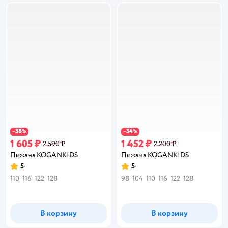
38
34
−
%
−
%
1 605 ₽
1 452 ₽
2 590 ₽
2 200 ₽
Пижама KOGANKIDS
Пижама KOGANKIDS
5
5
Рейтинг:
Рейтинг:
110
116
122
128
98
104
110
116
122
128
В корзину
В корзину