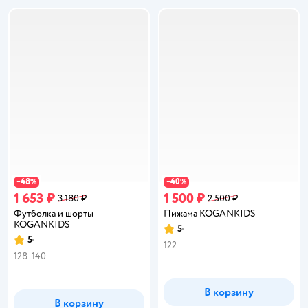
48
40
−
%
−
%
1 653 ₽
1 500 ₽
3 180 ₽
2 500 ₽
Футболка и шорты
Пижама KOGANKIDS
KOGANKIDS
5
Рейтинг:
5
Рейтинг:
122
128
140
В корзину
В корзину