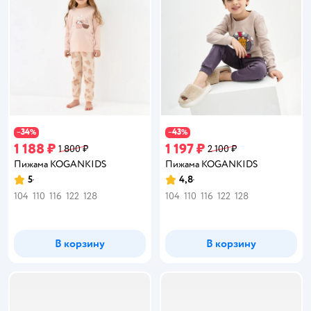
34
43
−
%
−
%
1 188 ₽
1 197 ₽
1 800 ₽
2 100 ₽
Пижама KOGANKIDS
Пижама KOGANKIDS
5
4,8
Рейтинг:
Рейтинг:
104
110
116
122
128
104
110
116
122
128
В корзину
В корзину