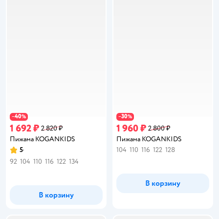
40
30
−
%
−
%
1 692 ₽
1 960 ₽
2 820 ₽
2 800 ₽
Пижама KOGANKIDS
Пижама KOGANKIDS
5
104
110
116
122
128
Рейтинг:
92
104
110
116
122
134
В корзину
В корзину