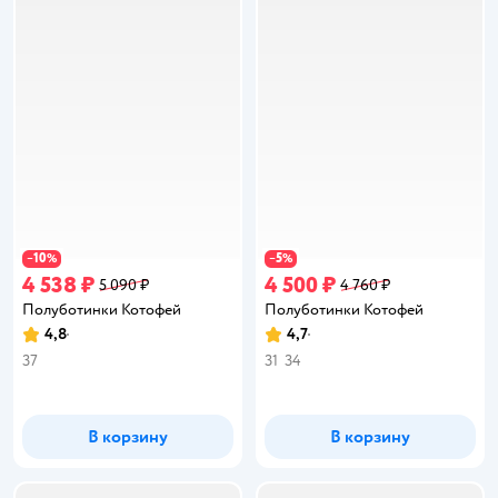
10
5
−
%
−
%
4 538 ₽
4 500 ₽
5 090 ₽
4 760 ₽
Полуботинки Котофей
Полуботинки Котофей
4,8
4,7
Рейтинг:
Рейтинг:
37
31
34
В корзину
В корзину