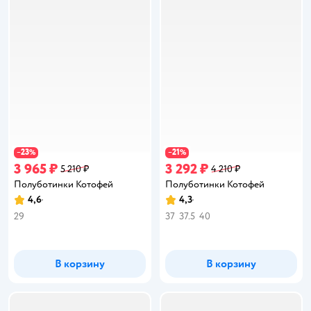
23
21
−
%
−
%
3 965 ₽
3 292 ₽
5 210 ₽
4 210 ₽
Полуботинки Котофей
Полуботинки Котофей
4,6
4,3
Рейтинг:
Рейтинг:
29
37
37.5
40
В корзину
В корзину