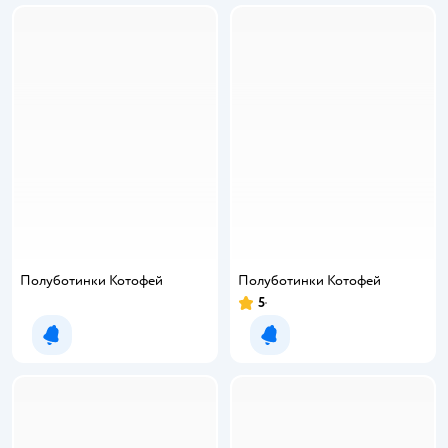
Полуботинки Котофей
Полуботинки Котофей
5
Рейтинг:
Уведомить о появлении
Уведомить о появлении