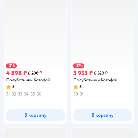
21
37
−
%
−
%
4 898 ₽
3 953 ₽
6 200 ₽
6 320 ₽
Полуботинки Котофей
Полуботинки Котофей
5
5
Рейтинг:
Рейтинг:
31
32
33
34
35
36
30
31
В корзину
В корзину