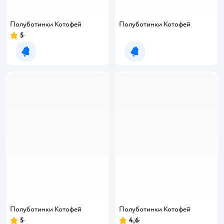
Полуботинки Котофей
Полуботинки Котофей
5
Рейтинг:
Уведомить о появлении
Уведомить о появлении
Полуботинки Котофей
Полуботинки Котофей
5
4,6