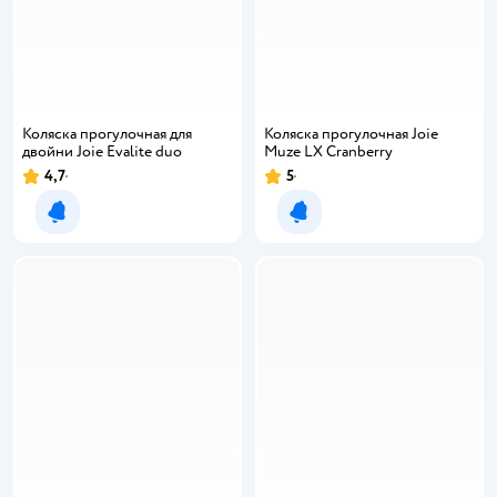
Коляска прогулочная для
Коляска прогулочная Joie
двойни Joie Evalite duo
Muze LX Cranberry
4,7
5
Рейтинг:
Рейтинг:
Уведомить о появлении
Уведомить о появлении