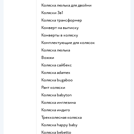
Коляска люлька для двойни
Коляски 3в1
Коляска трансформер
Конверт на выписку
Конверты в коляску
Комплектующие для колясок
Коляска люлька
Вожжи
Коляска сайбекс
Коляска adamex
Коляска bugaboo
Рант коляски
Коляска babyton
Коляска инглезина
Коляска индиго
Трехколесная коляска
Коляска happy baby
Коляска bebetto