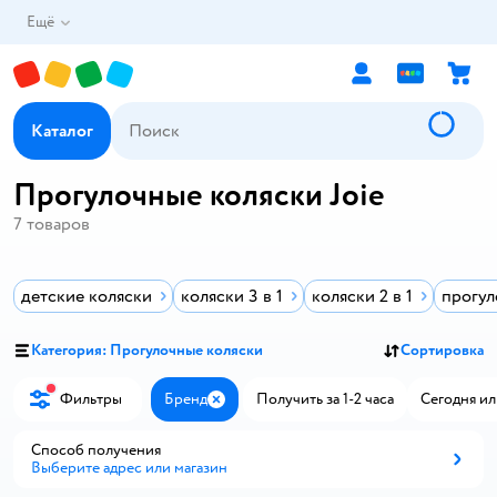
Ещё
Каталог
Прогулочные коляски Joie
7
товаров
детские коляски
коляски 3 в 1
коляски 2 в 1
прогул
Категория: Прогулочные коляски
Сортировка
Фильтры
Бренд
Получить за 1-2 часа
Сегодня ил
Закрыть
Способ получения
Выберите адрес или магазин
Способ получения