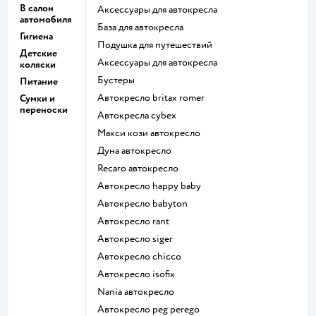
В салон
Аксессуары для автокресла
автомобиля
База для автокресла
Гигиена
Подушка для путешествий
Детские
Аксессуары для автокресла
коляски
Бустеры
Питание
Автокресло britax romer
Сумки и
переноски
Автокресла cybex
Макси кози автокресло
Дуна автокресло
Recaro автокресло
Автокресло happy baby
Автокресло babyton
Автокресло rant
Автокресло siger
Автокресло chicco
Автокресло isofix
Nania автокресло
Автокресло peg perego