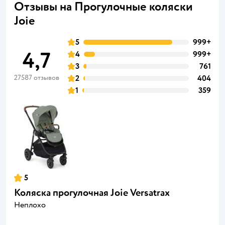
Отзывы на Прогулочные коляски
Joie
5
999+
4,7
4
999+
3
761
27587 отзывов
2
404
1
359
5
Коляска прогулочная Joie Versatrax
Неплохо