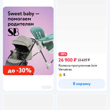
20
−
%
26 900 ₽
33 625 ₽
Коляска прогулочная Joie
Versatrax
5
Рейтинг:
В корзину
реклама