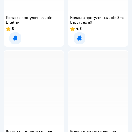
Коляска прогулочная Joie
Коляска прогулочная Joie Sma
Litetrax
Baggi серый
5
4,5
Рейтинг:
Рейтинг:
Уведомить о появлении
Уведомить о появлении
Коляска прогулочная Joie
Коляска прогулочная Joie