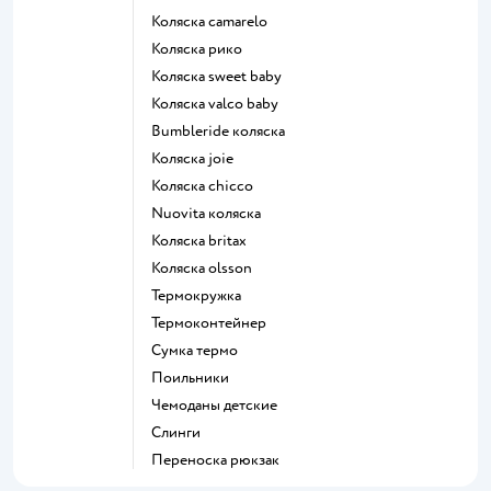
Коляска camarelo
Коляска рико
Коляска sweet baby
Коляска valco baby
Bumbleride коляска
Коляска joie
Коляска chicco
Nuovita коляска
Коляска britax
Коляска olsson
Термокружка
Термоконтейнер
Сумка термо
Поильники
Чемоданы детские
Слинги
Переноска рюкзак