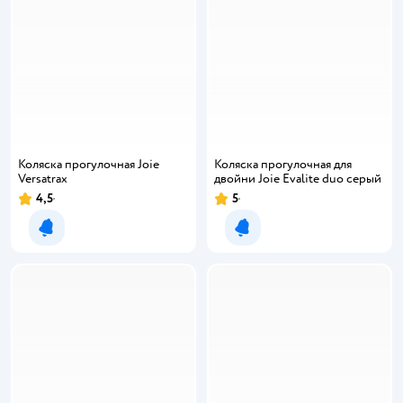
Коляска прогулочная Joie
Коляска прогулочная для
Versatrax
двойни Joie Evalite duo серый
4,5
5
Рейтинг:
Рейтинг:
Уведомить о появлении
Уведомить о появлении