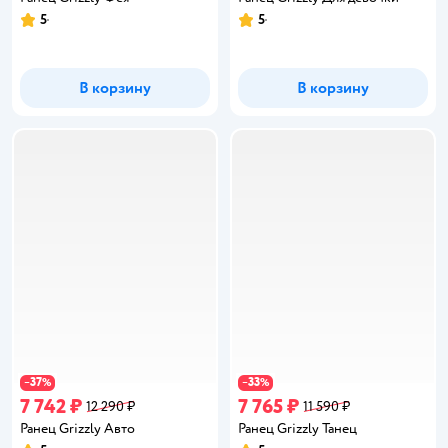
5
5
Рейтинг:
Рейтинг:
В корзину
В корзину
37
33
−
%
−
%
7 742 ₽
7 765 ₽
12 290 ₽
11 590 ₽
Ранец Grizzly Авто
Ранец Grizzly Танец