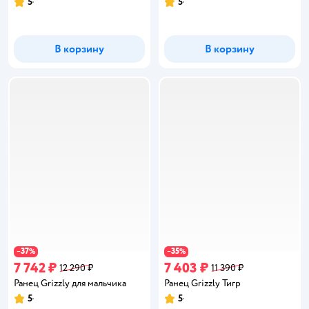
5
5
Рейтинг:
Рейтинг:
В корзину
В корзину
37
35
−
%
−
%
7 742 ₽
7 403 ₽
12 290 ₽
11 390 ₽
Ранец Grizzly для мальчика
Ранец Grizzly Тигр
5
5
Рейтинг:
Рейтинг: