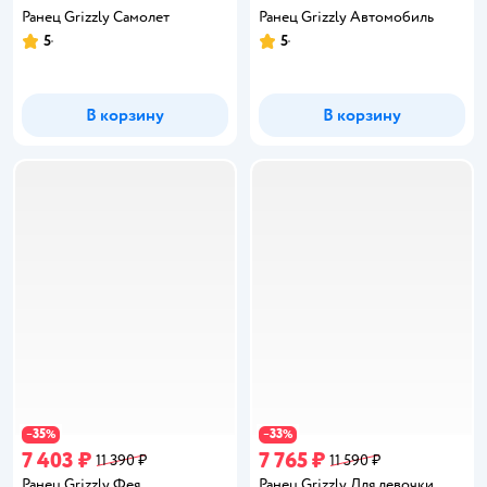
Ранец Grizzly Самолет
Ранец Grizzly Автомобиль
5
5
Рейтинг:
Рейтинг:
В корзину
В корзину
35
33
−
%
−
%
7 403 ₽
7 765 ₽
11 390 ₽
11 590 ₽
Ранец Grizzly Фея
Ранец Grizzly Для девочки