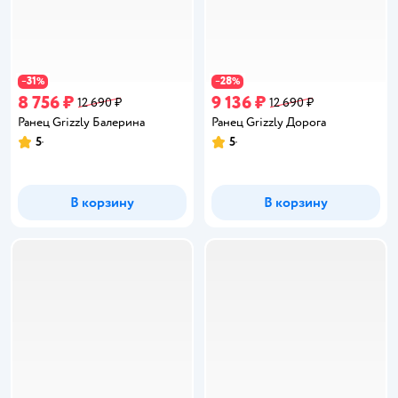
31
28
−
%
−
%
8 756 ₽
9 136 ₽
12 690 ₽
12 690 ₽
Ранец Grizzly Балерина
Ранец Grizzly Дорога
5
5
Рейтинг:
Рейтинг:
В корзину
В корзину