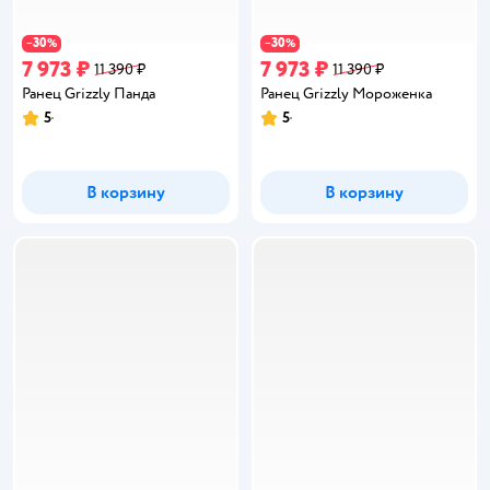
30
30
−
%
−
%
7 973 ₽
7 973 ₽
11 390 ₽
11 390 ₽
Ранец Grizzly Панда
Ранец Grizzly Мороженка
5
5
Рейтинг:
Рейтинг:
В корзину
В корзину