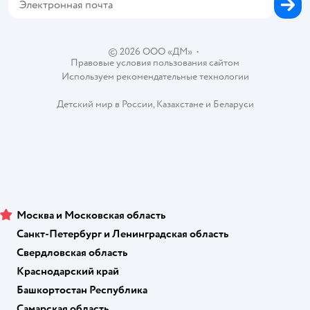
Одежда для собак
Вакансии
Блог
Карта сайта
Ветаптека
Контакты
Магазины сети
© 2026 ООО «ДМ»
•
Правовые условия пользования сайтом
Используем рекомендательные технологии
Детский мир в России
,
Казахстане
и
Беларуси
Москва и Московская область
Санкт-Петербург и Ленинградская область
Свердловская область
Краснодарский край
Башкортостан Республика
Самарская область