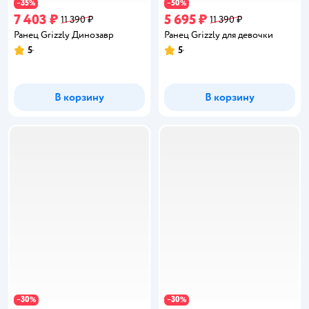
35
50
−
%
−
%
7 403 ₽
5 695 ₽
11 390 ₽
11 390 ₽
Ранец Grizzly Динозавр
Ранец Grizzly для девочки
5
5
Рейтинг:
Рейтинг:
В корзину
В корзину
30
30
−
%
−
%