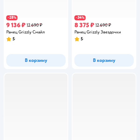
28
34
−
%
−
%
9 136 ₽
8 375 ₽
12 690 ₽
12 690 ₽
Ранец Grizzly Смайл
Ранец Grizzly Звездочки
5
5
Рейтинг:
Рейтинг:
В корзину
В корзину