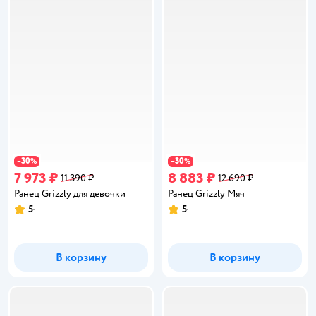
30
30
−
%
−
%
7 973 ₽
8 883 ₽
11 390 ₽
12 690 ₽
Ранец Grizzly для девочки
Ранец Grizzly Мяч
5
5
Рейтинг:
Рейтинг:
В корзину
В корзину