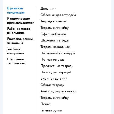
Бумажная
Дневники
продукция
Обложки для тетрадей
Канцелярские
Тетрадь в клетку
принадлежности
Тетрадь в линейку
Рабочее место
школьника
Офисная бумага
Рюкзаки, ранцы,
Школьная тетрадь
чемоданы
Тетрадь на кольцах
Учебные
материалы
Настенный календарь
Школьное
Нотная тетрадь
творчество
Предметные тетради
Папки для тетрадей
Блокнот детский
Общие тетради
Альбом для рисования
Тетрадь в линейку
Пенал
Гелевая ручка