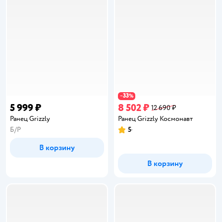
33
−
%
5 999 ₽
8 502 ₽
12 690 ₽
Ранец Grizzly
Ранец Grizzly Космонавт
Б/Р
5
Рейтинг:
В корзину
В корзину