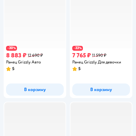
30
33
−
%
−
%
8 883 ₽
7 765 ₽
12 690 ₽
11 590 ₽
Ранец Grizzly Авто
Ранец Grizzly Для девочки
5
5
Рейтинг:
Рейтинг:
В корзину
В корзину