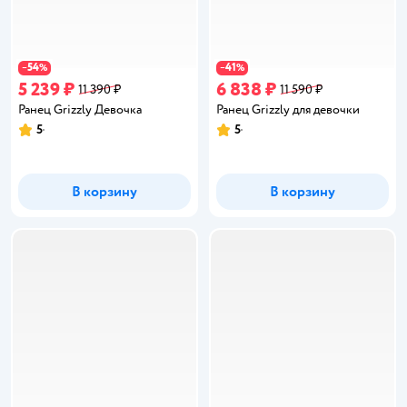
54
41
−
%
−
%
5 239 ₽
6 838 ₽
11 390 ₽
11 590 ₽
Ранец Grizzly Девочка
Ранец Grizzly для девочки
5
5
Рейтинг:
Рейтинг:
В корзину
В корзину