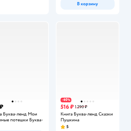
В корзину
60
−
%
 ₽
516 ₽
1 290 ₽
а Буква-ленд Мои
Книга Буква-ленд Сказки
мые потешки Буква-
Пушкина
5
Рейтинг: