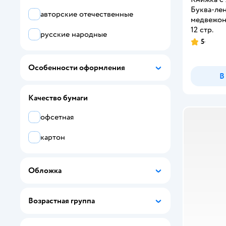
Буква-ле
авторские отечественные
Буква-ленд
медвежон
12 стр.
русские народные
ALBUS CORVUS
5
Рейтинг:
Attivio
Особенности оформления
В
Baby Honey
Качество бумаги
Bambinic
офсетная
BHV
картон
Clever
DEVAR
Обложка
Disney
doJoy
Возрастная группа
FunTun