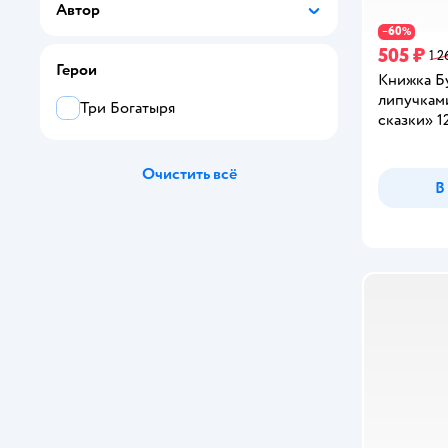
Автор
Malamalama
60
−
%
505 ₽
1 2
ND PLAY
Герои
Книжка Б
липучка
VoiceBook
Три Богатыря
сказки» 1
Абраказябра
Очистить всё
В
АЗБУКА
АЙАР
Алтей
Алфея
Альпина. Дети
Альфа-книга
АРДИС