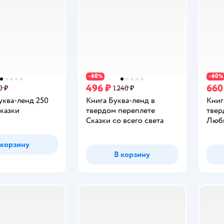
60
60
−
%
−
%
496 ₽
660
0 ₽
1 240 ₽
уква-ленд 250
Книга Буква-ленд в
Книг
Сказки
твердом переплете
твер
Сказки со всего света
Люби
 корзину
В корзину