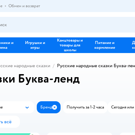
ре
Обмен и возврат
Канцтовары и
зники и
Игрушки и
Питание и
Д
товары для
иена
игры
кормление
к
школы
сские народные сказки
Русские народные сказки Буква-ле
зки Буква-ленд
ые
Бренд
Получить за 1-2 часа
Сегодня или 
Популярные
Закрыть
ь всё