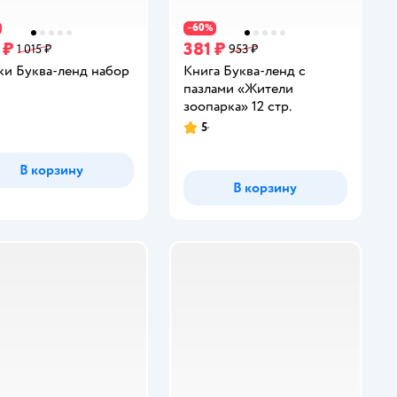
60
−
%
 ₽
381 ₽
1 015 ₽
953 ₽
ки Буква-ленд набор
Книга Буква-ленд с
пазлами «Жители
зоопарка» 12 стр.
инг:
5
Рейтинг:
В корзину
В корзину