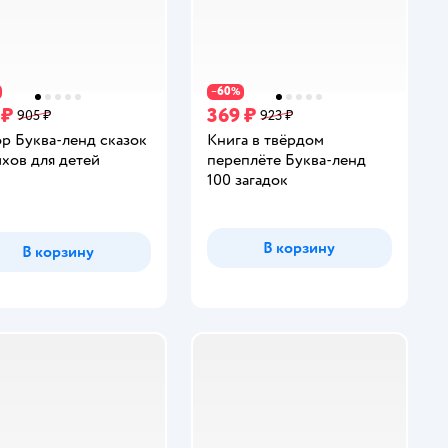
60
−
%
 ₽
369 ₽
905 ₽
923 ₽
р Буква-ленд сказок
Книга в твёрдом
ихов для детей
переплёте Буква-ленд
100 загадок
инг:
В корзину
В корзину