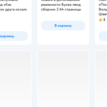
нд «Как
реальности Буква-ленд
«По
ок друга искал»
сборник 2 64 страницы
Волш
Шевч
5
Рейт
В корзину
 корзину