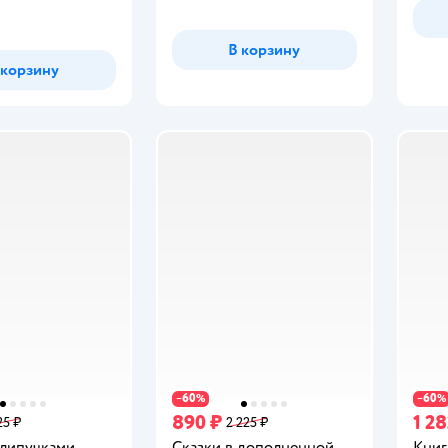
В корзину
 корзину
60
60
−
%
−
%
890 ₽
1 28
25 ₽
2 225 ₽
 липучками
Сказки в дополненной
Книг