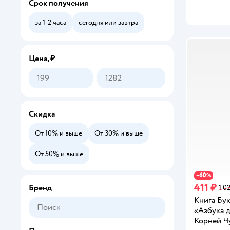
Срок получения
за 1-2 часа
сегодня или завтра
Цена, ₽
Скидка
От 10% и выше
От 30% и выше
От 50% и выше
60
−
%
411 ₽
Бренд
1 0
Книга Бу
«Азбука 
Корней Ч