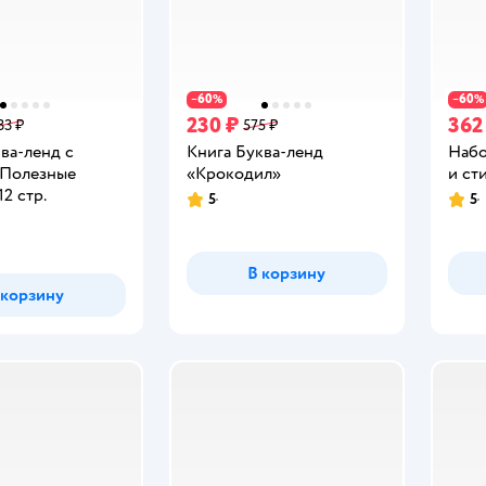
60
60
−
%
−
%
230 ₽
362
33 ₽
575 ₽
ва-ленд с
Книга Буква-ленд
Набо
«Полезные
«Крокодил»
и ст
2 стр.
5
5
Рейтинг:
Рейт
В корзину
 корзину