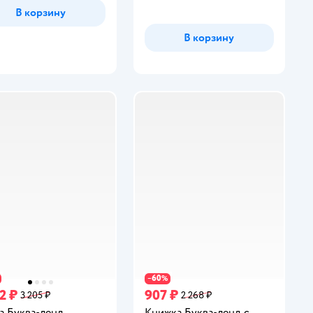
В корзину
В корзину
60
−
%
2 ₽
907 ₽
3 205 ₽
2 268 ₽
а Буква-ленд
Книжка Буква-ленд с