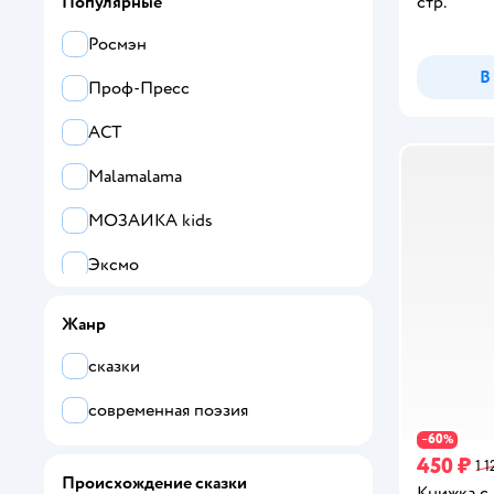
стр.
Популярные
Росмэн
В
Проф-Пресс
АСТ
Malamalama
МОЗАИКА kids
Эксмо
Омега-Пресс
Жанр
Махаон
сказки
Clever
современная поэзия
УМка
60
−
%
450 ₽
1 1
Происхождение сказки
Все
Книжка с