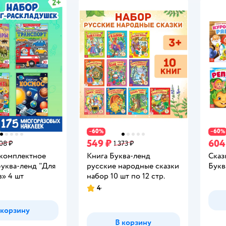
60
60
−
%
−
%
549 ₽
604
508 ₽
1 373 ₽
комплектное
Книга Буква-ленд
Сказ
Буква-ленд "Для
русские народные сказки
Букв
в» 4 шт
набор 10 шт по 12 стр.
4
Рейтинг:
 корзину
В корзину