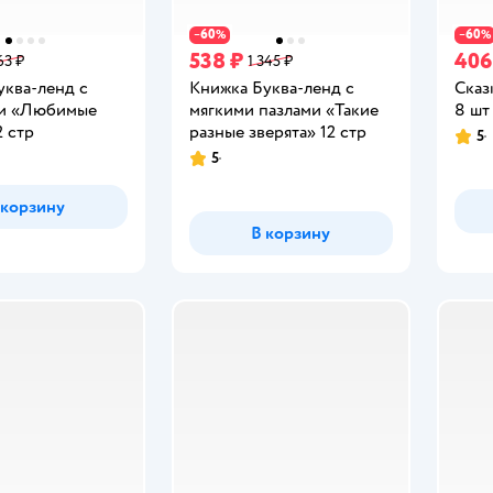
60
60
−
%
−
%
538 ₽
406
63 ₽
1 345 ₽
уква-ленд с
Книжка Буква-ленд с
Сказ
ми «Любимые
мягкими пазлами «Такие
8 шт
2 стр
разные зверята» 12 стр
5
Рейт
5
Рейтинг:
 корзину
В корзину