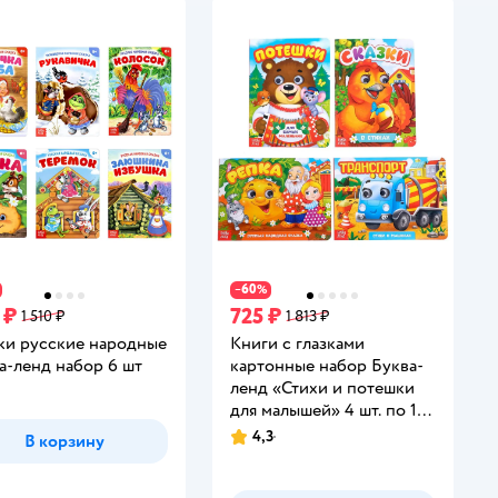
60
−
%
 ₽
725 ₽
1 510 ₽
1 813 ₽
ки русские народные
Книги с глазками
а-ленд набор 6 шт
картонные набор Буква-
ленд «Стихи и потешки
для малышей» 4 шт. по 10
стр.
4,3
В корзину
Рейтинг: