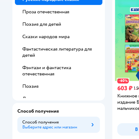
Проза отечественная
Поэзия для детей
Сказки народов мира
Фантастическая литература для
детей
Фэнтази и фантастика
отечественная
60
−
%
Поэзия
603 ₽
1 
Книжное 
Детективы
издание 
мальчико
Способ получения
Способ получения
Выберите адрес или магазин
Способ получения
В