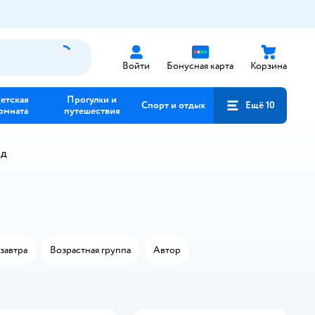
Войти
Бонусная карта
Корзина
етская
Прогулки и
Спорт и отдых
Ещё 10
омната
путешествия
нд
завтра
Возрастная группа
Автор