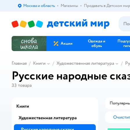
Москва и область
Магазины
Продавать в Детском ми
Выбор адреса доставки.
Одежда и
Подгу
Акции
обувь
гиг
Главная
Книги
Художественная литература
Ру
Русские народные ска
33
товара
Популярн
Книги
Очистит
Художественная литература
Русские народные сказки