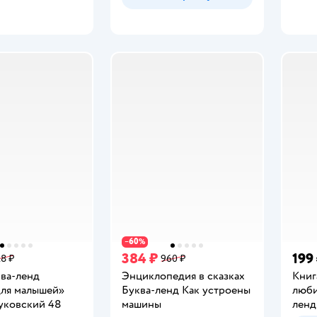
60
−
%
384 ₽
199
28 ₽
960 ₽
ква-ленд
Энциклопедия в сказках
Книг
для малышей»
Буква-ленд Как устроены
люби
уковский 48
машины
ленд