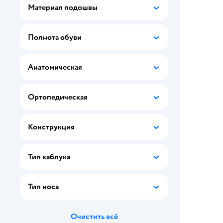
MyMoonStar
Материал подошвы
PlayToday
Полнота обуви
Rider
SMILE of MILADY
Анатомическая
TikkaGo
Ортопедическая
TINGO
Wappo
Конструкция
Котофей
Тип каблука
Сказочный патруль
ТопТошкин
Тип носа
Три кота
Очистить всё
Эра Ра