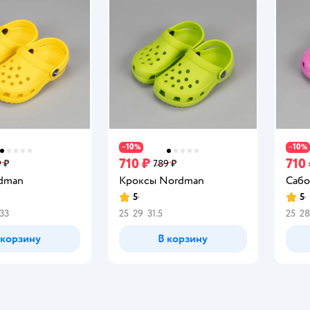
10
10
−
%
−
%
710 ₽
710
 ₽
789 ₽
dman
Кроксы Nordman
Сабо
5
5
Рейтинг:
Рейт
33
25
29
31.5
25
28
 корзину
В корзину