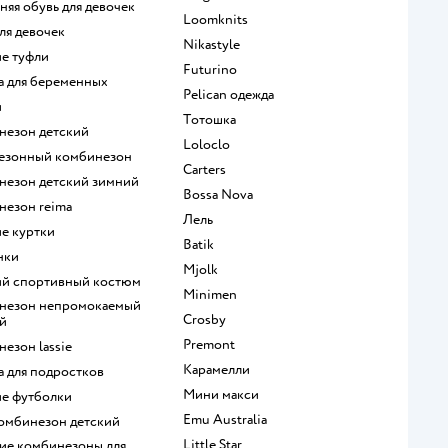
няя обувь для девочек
Loomknits
для девочек
Nikastyle
ие туфли
Futurino
да для беременных
Pelican одежда
и
Тотошка
инезон детский
Loloclo
сезонный комбинезон
Сarters
инезон детский зимний
Bossa Nova
незон reima
Лель
ие куртки
Batik
нки
Mjolk
кий спортивный костюм
Minimen
Crosby
й
Premont
незон lassie
Карамелли
да для подростков
Мини макси
ие футболки
Emu Australia
комбинезон детский
Little Star