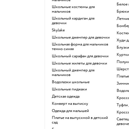
Белое
Школьные костюмы для
мальчиков
Брюки
Школьный кардиган для
Летни
девочки
Бомбе
Skylake
Костю
Школьные джемпер для девочки
Худи 
Школьная форма для мальчиков
Блузк
темно синяя
Куртк
Школьный сарафан для девочки
Полу
Школьные жилеты для девочки
Шерс
Школьный джемпер для
мальчиков
Плать
Водолазки школьные
Зимни
Школьные пиджаки
Водол
Детская одежда
Кросс
Конверт на выписку
Туфли
Одежда для малышей
Кросс
Платье на выпускной в детский
Светящиеся кроссовки для
сад
девоче