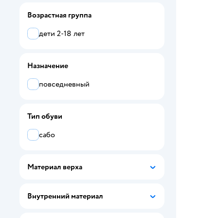
BUNGLY
Возрастная группа
Cheerful Mario
дети 2-18 лет
DripDrop
Europen
Назначение
Flamingo
повседневный
HappyFox
Тип обуви
Hello Kitty
сабо
Kapika
KAURY
Материал верха
KENKA
Внутренний материал
L.O.L. Surprise!