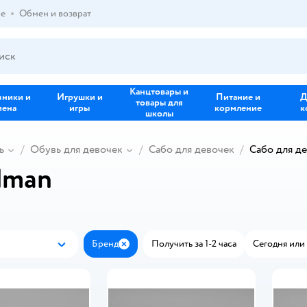
ре
Обмен и возврат
Канцтовары и
зники и
Игрушки и
Питание и
Д
товары для
иена
игры
кормление
к
школы
ь
Обувь для девочек
Сабо для девочек
Сабо для д
dman
Бренд
Получить за 1-2 часа
Сегодня или 
Новинки
Закрыть