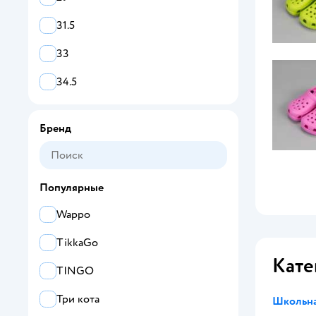
31.5
33
34.5
Бренд
Популярные
Wappo
TikkaGo
Кате
TINGO
Три кота
Школьна