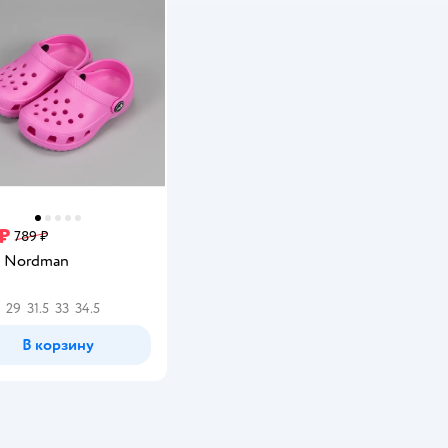
 ₽
789 ₽
 Nordman
инг:
29
31.5
33
34.5
В корзину