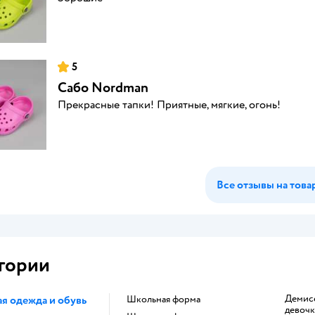
5
Сабо Nordman
Прекрасные тапки! Приятные, мягкие, огонь!
Все отзывы на това
гории
Демисезонное пальто для
я одежда и обувь
Школьная форма
девоч