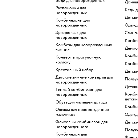
Боди для новорожденных
Домаш
Распашонки для
Кеды 
новорожденных
Детск
Комбинезоны для
новорожденных
Одеж
Эргорюкзак для
Слинг
новорожденных
Комб
Комбезы для новорожденных
Деми
зимние
Комб
Конверт в прогулочную
коляску
Комби
Крестильный набор
Детск
Детские зимние конверты для
Ползу
новорожденных
Детс
Теплый комбинезон для
Комбинезон непромокаемый
новорожденных
детски
Обувь для малышей до года
Комби
Одежда для новорожденных
мальчиков
Одеж
Флисовый комбинезон для
Детск
новорожденного
Полу
Комбинезон для
Финские комбинезоны для