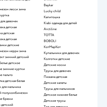
Baykar
незон лесси зима
Lucky child
 куртка
Капитошка
 для девочек
Kiabi одежда для детей
овка детская
Arctiline
ка детская
ТОТТА
азка детская
BOBOLI
евики детские
КотМарКот
инезон керри зима
Купальники для девочек
ект зимний детский
Колготки детские
белье детское
Детские носки
ие зимние куртки
Трусы для девочек
ое пальто
Пижама детская
лка детская белая
Детские халаты
к для мальчика
Трусы для мальчиков
ий полукомбинезон
Детское нижнее белье
кие брюки
Детские трусы
р детский
Топ для девочки