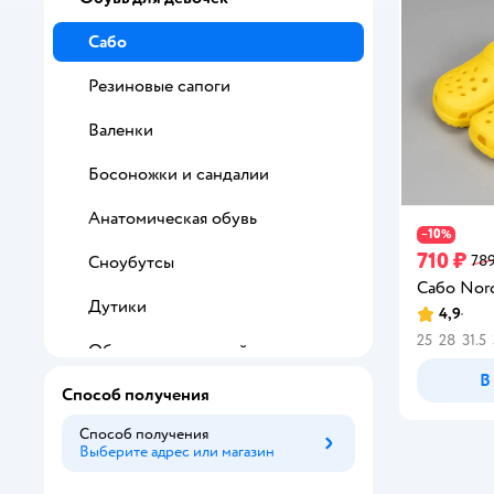
Сабо
Резиновые сапоги
Валенки
Босоножки и сандалии
Анатомическая обувь
10
−
%
710 ₽
789
Сноубутсы
Сабо Nor
Дутики
4,9
Рейтинг:
25
28
31.5
Обувь с подсветкой
В
Способ получения
Сапоги
Способ получения
Балетки
Выберите адрес или магазин
Способ получения
Ботинки