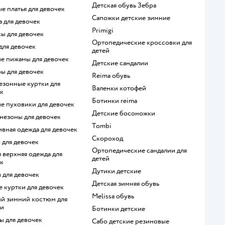
Детская обувь Зебра
ые платья для девочек
Сапожки детские зимние
а для девочек
Primigi
сы для девочек
Ортопедические кроссовки для
 для девочек
детей
ие пижамы для девочек
Детские сандалии
ры для девочек
Reima обувь
Валенки котофей
к
Ботинки reima
ие пуховики для девочек
Детские босоножки
незоны для девочек
Tombi
ивная одежда для девочек
Скороход
о для девочек
Ортопедические сандалии для
детей
к
Дутики детские
ы для девочек
Детская зимняя обувь
е куртки для девочек
Melissa обувь
ки
Ботинки детские
ы для девочек
Сабо детские резиновые