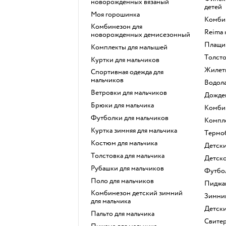
новорожденных вязаный
детей
Моя горошинка
Комби
Комбинезон для
Reima
новорожденных демисезонный
Плащи
Комплекты для малышей
Толст
Куртки для мальчиков
Жилет
Спортивная одежда для
мальчиков
Водол
Ветровки для мальчиков
Дожд
Брюки для мальчика
Комб
Футболки для мальчиков
Компл
Куртка зимняя для мальчика
Термо
Костюм для мальчика
Детск
Толстовка для мальчика
Детск
Рубашки для мальчиков
Футбо
Поло для мальчиков
Пиджа
Комбинезон детский зимний
Зимн
для мальчика
Детс
Пальто для мальчика
Свите