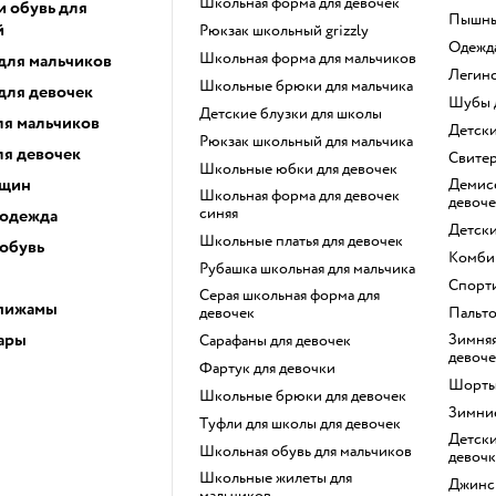
Школьная форма для девочек
и обувь для
Пышн
й
Рюкзак школьный grizzly
Одежд
Школьная форма для мальчиков
для мальчиков
Легин
Школьные брюки для мальчика
для девочек
Шубы
Детские блузки для школы
ля мальчиков
Детск
Рюкзак школьный для мальчика
ля девочек
Свите
Школьные юбки для девочек
нщин
Демисезонные куртки для
Школьная форма для девочек
девоче
синяя
 одежда
Детск
Школьные платья для девочек
 обувь
Комби
Рубашка школьная для мальчика
Спорт
Серая школьная форма для
 пижамы
девочек
Пальт
ары
Зимняя верхняя одежда для
Сарафаны для девочек
девоче
Фартук для девочки
Шорт
Школьные брюки для девочек
Зимни
Туфли для школы для девочек
Детский зимний костюм для
Школьная обувь для мальчиков
девоч
Школьные жилеты для
Джинс
мальчиков