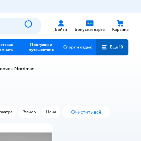
Войти
Бонусная карта
Корзина
етская
Прогулки и
Спорт и отдых
Ещё 10
омната
путешествия
евочек Nordman
Очистить всё
завтра
Размер
Цена