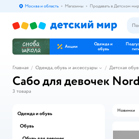
Москва и область
Магазины
Продавать в Детском ми
Выбор адреса доставки.
Одежда и
Подгу
Акции
обувь
гиг
Главная
Одежда, обувь и аксессуары
Детская обув
Сабо для девочек Nor
3
товара
Новинки
Одежда и обувь
Обувь
Обувь для девочек