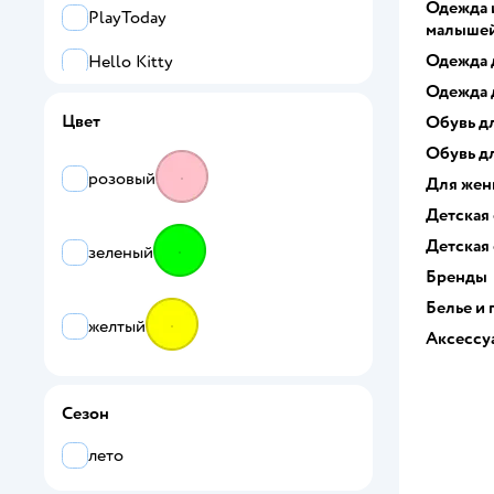
Одежда 
PlayToday
малыше
Одежда 
Hello Kitty
Одежда 
Котофей
Цвет
Обувь д
L.O.L. Surprise!
Обувь д
розовый
Для же
MyMoonStar
Детская
Kapika
Детская
зеленый
Бренды
Все
Белье и
желтый
Nordman
Аксессу
BADEN
Сезон
BEST.A
лето
BLESSBOX