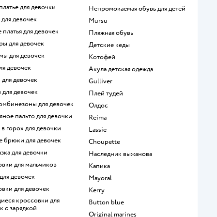
 платье для девочки
Непромокаемая обувь для детей
 для девочек
Mursu
е платья для девочек
Пляжная обувь
ры для девочек
Детские кеды
мы для девочек
Котофей
для девочек
Акула детская одежда
и для девочек
Gulliver
и для девочек
Плей тудей
комбинезоны для девочек
Олдос
тяное пальто для девочки
Reima
е в горох для девочки
Lassie
е брюки для девочек
Choupette
азка для девочки
Наследник выжанова
овки для мальчиков
Капика
 для девочек
Mayoral
овки для девочек
Kerry
Button blue
к с зарядкой
Original marines