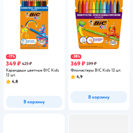
17
38
−
%
−
%
349 ₽
369 ₽
425 ₽
599 ₽
Карандаши цветные BIC Kids
Фломастеры BIC Kids 12 шт.
12 шт.
4,9
Рейтинг:
4,8
Рейтинг:
В корзину
В корзину