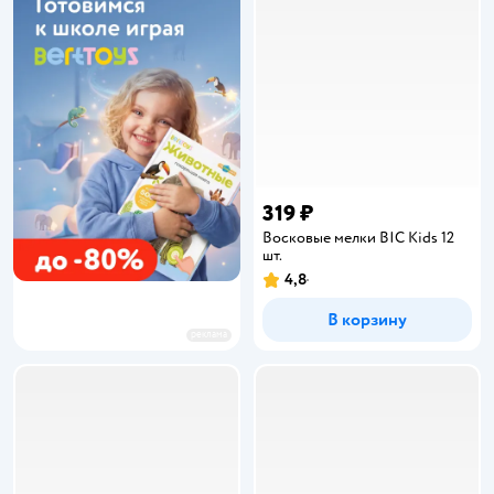
319 ₽
Восковые мелки BIC Kids 12
шт.
4,8
Рейтинг:
В корзину
реклама