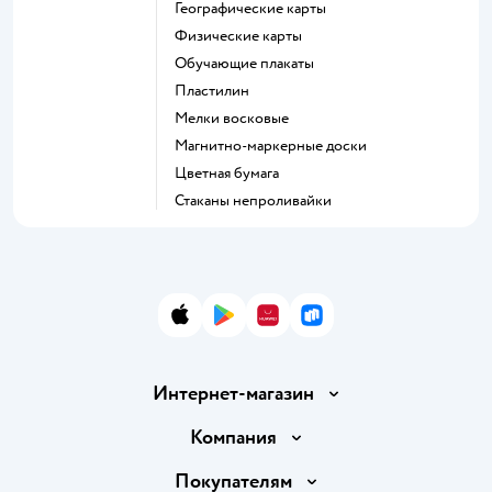
Географические карты
Физические карты
Обучающие плакаты
Пластилин
Мелки восковые
Магнитно-маркерные доски
Цветная бумага
Стаканы непроливайки
App Store
Google Play
AppGallery
RuStore
Интернет-магазин
Доставка и оплата
Компания
Продавать в Детском мире
О компании
Покупателям