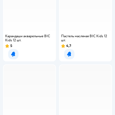
Карандаши акварельные BIC
Пастель масляная BIC Kids 12
Kids 12 шт.
шт.
5
4,7
Рейтинг:
Рейтинг:
Уведомить о появлении
Уведомить о появлении