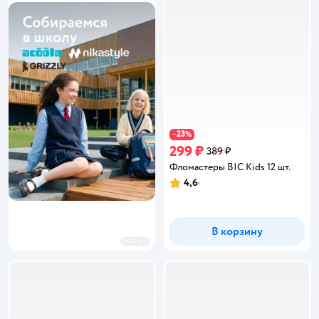
23
−
%
299 ₽
389 ₽
Фломастеры BIC Kids 12 шт.
4,6
Рейтинг:
В корзину
реклама