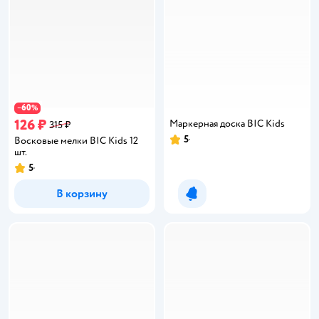
60
−
%
126 ₽
Маркерная доска BIC Kids
315 ₽
5
Восковые мелки BIC Kids 12
Рейтинг:
шт.
5
Рейтинг:
В корзину
Уведомить о появлении