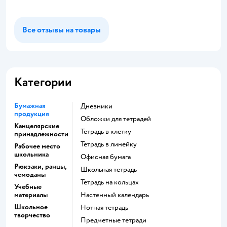
Все отзывы на товары
Категории
Бумажная
Дневники
продукция
Обложки для тетрадей
Канцелярские
Тетрадь в клетку
принадлежности
Тетрадь в линейку
Рабочее место
школьника
Офисная бумага
Рюкзаки, ранцы,
Школьная тетрадь
чемоданы
Тетрадь на кольцах
Учебные
материалы
Настенный календарь
Школьное
Нотная тетрадь
творчество
Предметные тетради