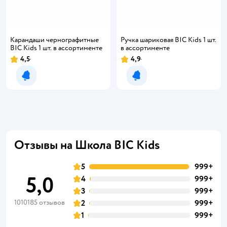
Карандаши чернографитные
Ручка шариковая BIC Kids 1 шт.
BIC Kids 1 шт. в ассортименте
в ассортименте
4,5
4,9
Рейтинг:
Рейтинг:
Уведомить о появлении
Уведомить о появлении
Отзывы на Школа BIC Kids
5
999+
5,0
4
999+
3
999+
1010185 отзывов
2
999+
1
999+