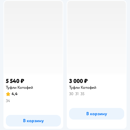
5 540 ₽
3 000 ₽
Туфли Котофей
Туфли Котофей
4,4
30
31
35
Рейтинг:
34
В корзину
В корзину