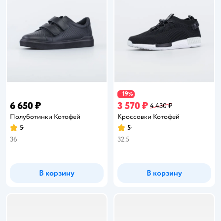
19
−
%
6 650 ₽
3 570 ₽
4 430 ₽
Полуботинки Котофей
Кроссовки Котофей
5
5
Рейтинг:
Рейтинг:
36
32.5
В корзину
В корзину