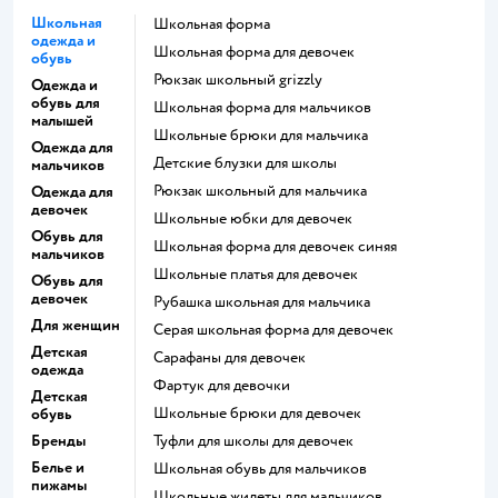
Школьная
Школьная форма
одежда и
Школьная форма для девочек
обувь
Рюкзак школьный grizzly
Одежда и
обувь для
Школьная форма для мальчиков
малышей
Школьные брюки для мальчика
Одежда для
Детские блузки для школы
мальчиков
Рюкзак школьный для мальчика
Одежда для
девочек
Школьные юбки для девочек
Обувь для
Школьная форма для девочек синяя
мальчиков
Школьные платья для девочек
Обувь для
девочек
Рубашка школьная для мальчика
Для женщин
Серая школьная форма для девочек
Детская
Сарафаны для девочек
одежда
Фартук для девочки
Детская
Школьные брюки для девочек
обувь
Бренды
Туфли для школы для девочек
Белье и
Школьная обувь для мальчиков
пижамы
Школьные жилеты для мальчиков