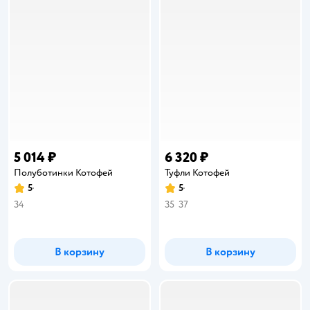
5 014 ₽
6 320 ₽
Полуботинки Котофей
Туфли Котофей
5
5
Рейтинг:
Рейтинг:
34
35
37
В корзину
В корзину