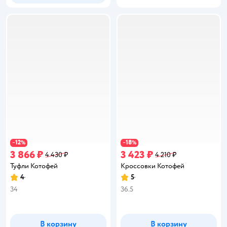
12
18
−
%
−
%
3 866 ₽
3 423 ₽
4 430 ₽
4 210 ₽
Туфли Котофей
Кроссовки Котофей
4
5
Рейтинг:
Рейтинг:
34
36.5
В корзину
В корзину