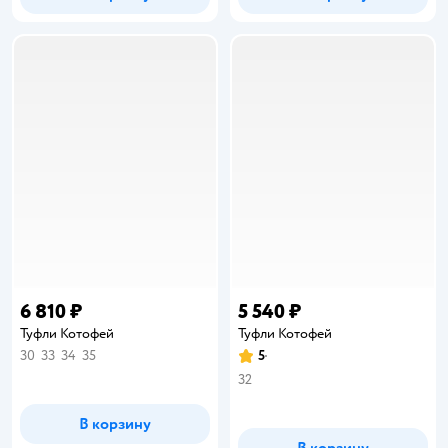
6 810 ₽
5 540 ₽
Туфли Котофей
Туфли Котофей
30
33
34
35
5
Рейтинг:
32
В корзину