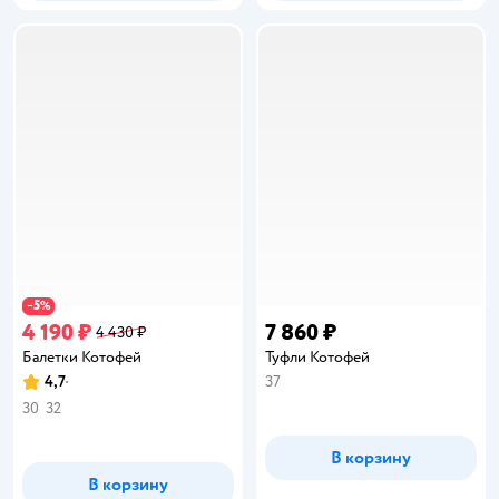
5
−
%
4 190 ₽
7 860 ₽
4 430 ₽
Балетки Котофей
Туфли Котофей
4,7
37
Рейтинг:
30
32
В корзину
В корзину