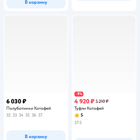
В корзину
5
−
%
6 030 ₽
4 920 ₽
5 210 ₽
Полуботинки Котофей
Туфли Котофей
32
33
34
35
36
37
5
Рейтинг:
37.5
В корзину