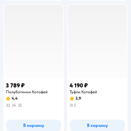
3 789 ₽
4 190 ₽
Полуботинки Котофей
Туфли Котофей
4,4
3,9
Рейтинг:
Рейтинг:
33
34
35
31.5
В корзину
В корзину