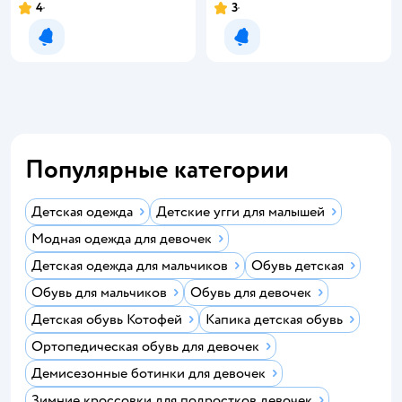
4
3
Рейтинг:
Рейтинг:
Уведомить о появлении
Уведомить о появлении
Популярные категории
Детская одежда
Детские угги для малышей
Модная одежда для девочек
Детская одежда для мальчиков
Обувь детская
Обувь для мальчиков
Обувь для девочек
Детская обувь Котофей
Капика детская обувь
Ортопедическая обувь для девочек
Демисезонные ботинки для девочек
Зимние кроссовки для подростков девочек