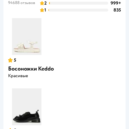
94688 отзывов
2
999+
1
835
5
Босоножки Keddo
Красивые