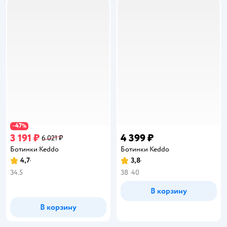
47
−
%
3 191 ₽
4 399 ₽
6 021 ₽
Ботинки Keddo
Ботинки Keddo
4,7
3,8
Рейтинг:
Рейтинг:
34.5
38
40
В корзину
В корзину