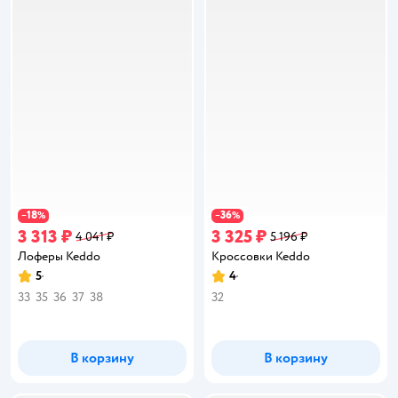
18
36
−
%
−
%
3 313 ₽
3 325 ₽
4 041 ₽
5 196 ₽
Лоферы Keddo
Кроссовки Keddo
5
4
Рейтинг:
Рейтинг:
33
35
36
37
38
32
В корзину
В корзину