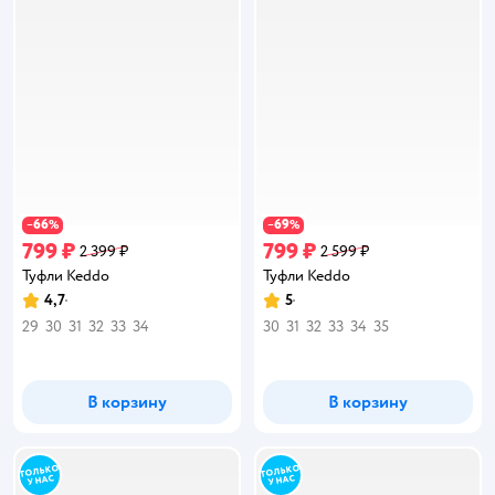
66
69
−
%
−
%
799 ₽
799 ₽
2 399 ₽
2 599 ₽
Туфли Keddo
Туфли Keddo
4,7
5
Рейтинг:
Рейтинг:
29
30
31
32
33
34
30
31
32
33
34
35
В корзину
В корзину