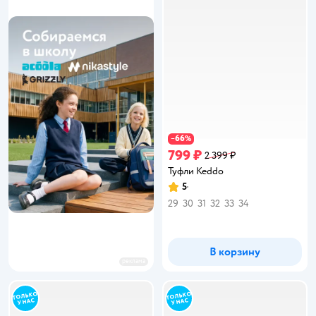
66
−
%
799 ₽
2 399 ₽
Туфли Keddo
5
Рейтинг:
29
30
31
32
33
34
В корзину
реклама