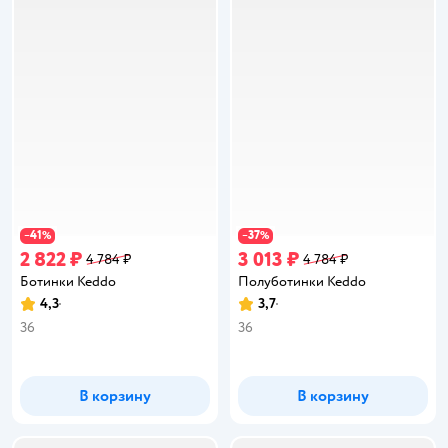
41
37
−
%
−
%
2 822 ₽
3 013 ₽
4 784 ₽
4 784 ₽
Ботинки Keddo
Полуботинки Keddo
4,3
3,7
Рейтинг:
Рейтинг:
36
36
В корзину
В корзину