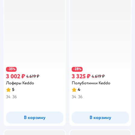
35
28
−
%
−
%
3 002 ₽
3 325 ₽
4 619 ₽
4 619 ₽
Лоферы Keddo
Полуботинки Keddo
5
4
Рейтинг:
Рейтинг:
34
36
34
36
В корзину
В корзину