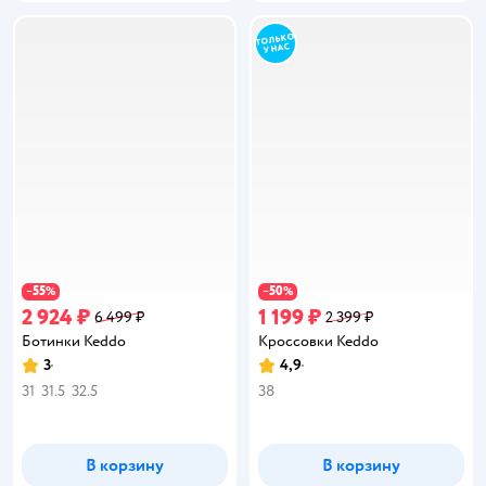
55
50
−
%
−
%
2 924 ₽
1 199 ₽
6 499 ₽
2 399 ₽
Ботинки Keddo
Кроссовки Keddo
3
4,9
Рейтинг:
Рейтинг:
31
31.5
32.5
38
В корзину
В корзину