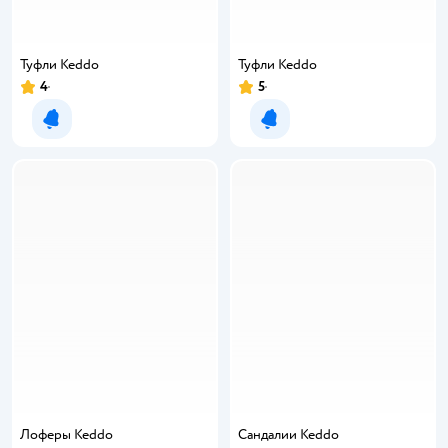
Туфли Keddo
Туфли Keddo
4
5
Рейтинг:
Рейтинг:
Уведомить о появлении
Уведомить о появлении
Лоферы Keddo
Сандалии Keddo