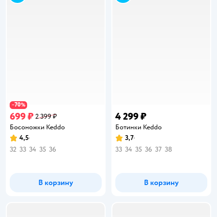
70
−
%
699 ₽
4 299 ₽
2 399 ₽
Босоножки Keddo
Ботинки Keddo
4,5
3,7
Рейтинг:
Рейтинг:
32
33
34
35
36
33
34
35
36
37
38
В корзину
В корзину