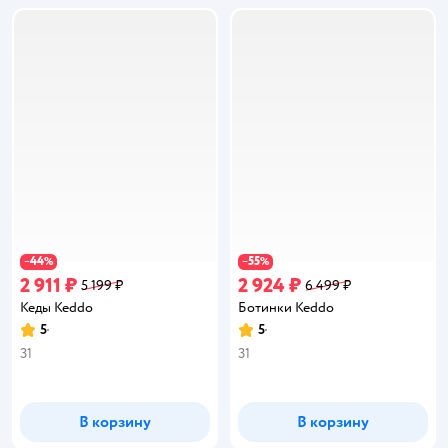
44
55
−
%
−
%
2 911 ₽
2 924 ₽
5 199 ₽
6 499 ₽
Кеды Keddo
Ботинки Keddo
5
5
Рейтинг:
Рейтинг:
31
31
В корзину
В корзину