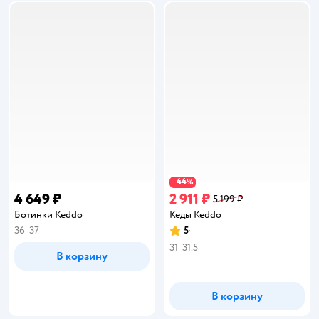
44
−
%
4 649 ₽
2 911 ₽
5 199 ₽
Ботинки Keddo
Кеды Keddo
36
37
5
Рейтинг:
31
31.5
В корзину
В корзину