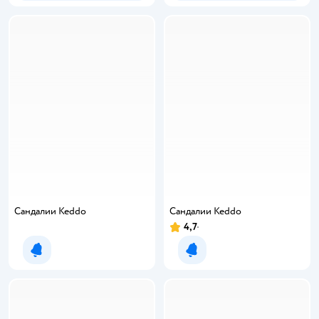
Сандалии Keddo
Сандалии Keddo
4,7
Рейтинг:
Уведомить о появлении
Уведомить о появлении