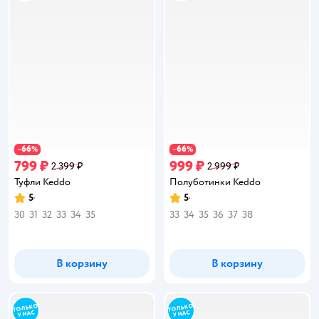
66
66
−
%
−
%
799 ₽
999 ₽
2 399 ₽
2 999 ₽
Туфли Keddo
Полуботинки Keddo
5
5
Рейтинг:
Рейтинг:
30
31
32
33
34
35
33
34
35
36
37
38
В корзину
В корзину