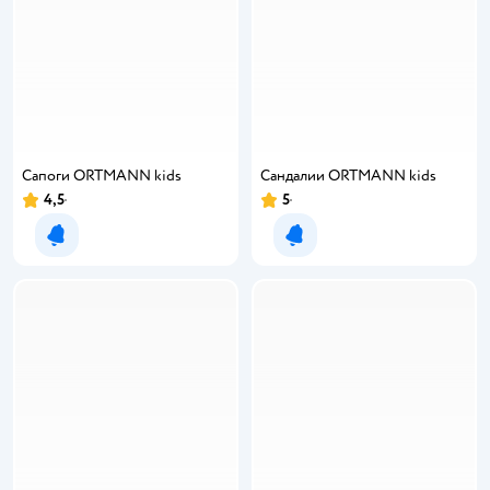
Сапоги ORTMANN kids
Сандалии ORTMANN kids
4,5
5
Рейтинг:
Рейтинг:
Уведомить о появлении
Уведомить о появлении