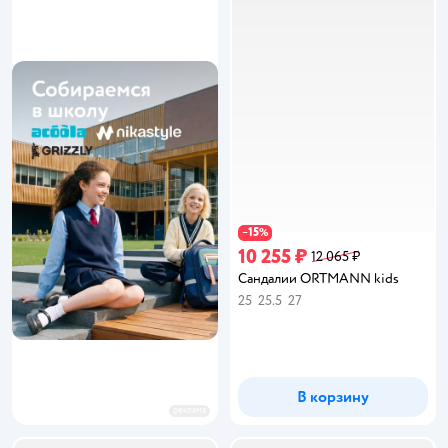
15
−
%
10 255 ₽
12 065 ₽
Сандалии ORTMANN kids
25
25.5
27
В корзину
реклама