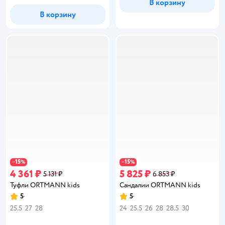
В корзину
В корзину
15
15
−
%
−
%
4 361 ₽
5 825 ₽
5 131 ₽
6 853 ₽
Туфли ORTMANN kids
Сандалии ORTMANN kids
5
5
Рейтинг:
Рейтинг:
25.5
27
28
24
25.5
26
28
28.5
30