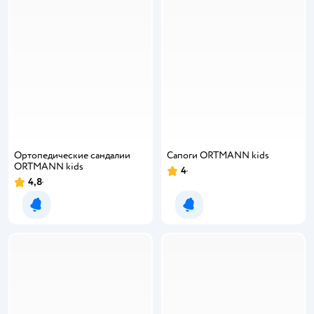
Ортопедические сандалии
Сапоги ORTMANN kids
ORTMANN kids
4
Рейтинг:
4,8
Рейтинг:
Уведомить о появлении
Уведомить о появлении