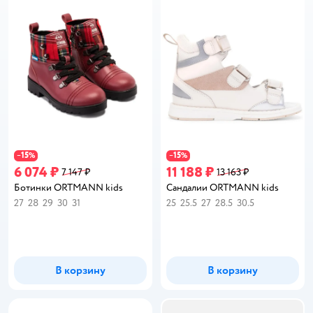
15
15
−
%
−
%
6 074 ₽
11 188 ₽
7 147 ₽
13 163 ₽
Ботинки ORTMANN kids
Сандалии ORTMANN kids
27
28
29
30
31
25
25.5
27
28.5
30.5
В корзину
В корзину