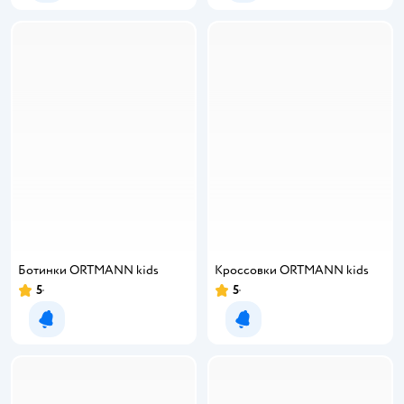
Ботинки ORTMANN kids
Кроссовки ORTMANN kids
5
5
Рейтинг:
Рейтинг:
Уведомить о появлении
Уведомить о появлении