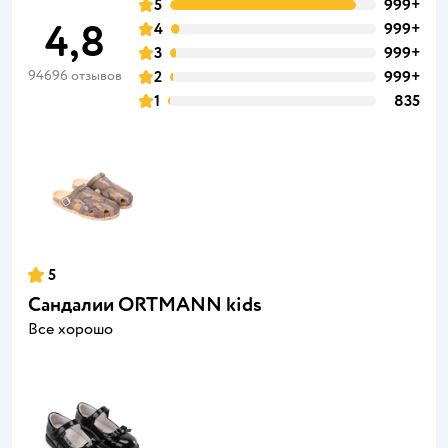
5
999+
4,8
4
999+
3
999+
94696 отзывов
2
999+
1
835
5
Сандалии ORTMANN kids
Все хорошо