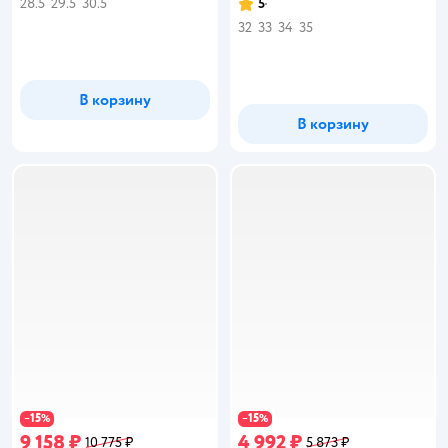
28.5
29.5
30.5
5
Рейтинг:
32
33
34
35
В корзину
В корзину
15
15
−
%
−
%
9 158 ₽
4 992 ₽
10 775 ₽
5 873 ₽