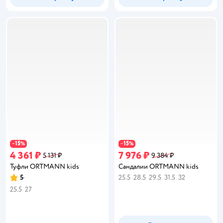
15
15
−
%
−
%
4 361 ₽
7 976 ₽
5 131 ₽
9 384 ₽
Туфли ORTMANN kids
Сандалии ORTMANN kids
5
25.5
28.5
29.5
31.5
32
Рейтинг:
25.5
27