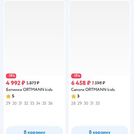
15
15
−
%
−
%
4 992 ₽
6 458 ₽
5 873 ₽
7 598 ₽
Ботинки ORTMANN kids
Сапоги ORTMANN kids
5
3
Рейтинг:
Рейтинг:
29
30
31
32
33
34
35
36
28
29
30
31
33
В корзину
В корзину