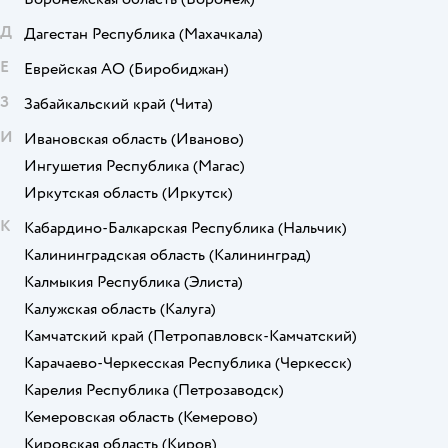
Д
Дагестан Республика
(Махачкала)
Е
Еврейская АО
(Биробиджан)
З
Забайкальский край
(Чита)
И
Ивановская область
(Иваново)
Ингушетия Республика
(Магас)
Иркутская область
(Иркутск)
К
Кабардино-Балкарская Республика
(Нальчик)
Калининградская область
(Калининград)
Калмыкия Республика
(Элиста)
Калужская область
(Калуга)
Камчатский край
(Петропавловск-Камчатский)
Карачаево-Черкесская Республика
(Черкесск)
Карелия Республика
(Петрозаводск)
Кемеровская область
(Кемерово)
Кировская область
(Киров)