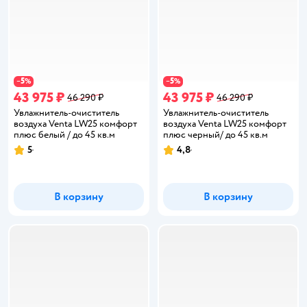
5
5
−
%
−
%
43 975 ₽
43 975 ₽
46 290 ₽
46 290 ₽
Увлажнитель-очиститель
Увлажнитель-очиститель
воздуха Venta LW25 комфорт
воздуха Venta LW25 комфорт
плюс белый / до 45 кв.м
плюс черный/ до 45 кв.м
5
4,8
Рейтинг:
Рейтинг:
В корзину
В корзину