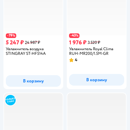
79
43
−
%
−
%
5 247 ₽
1 976 ₽
24 987 ₽
3 520 ₽
Увлажнитель воздуха
Увлажнитель Royal Clima
STINGRAY ST-HF514A
RUH-MR200/1.5M-GR
4
Рейтинг:
В корзину
В корзину