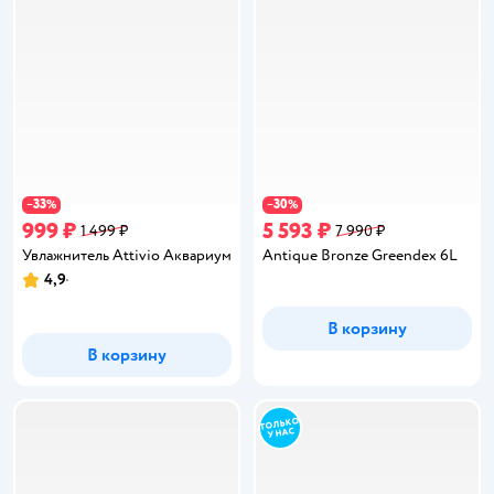
33
30
−
%
−
%
999 ₽
5 593 ₽
1 499 ₽
7 990 ₽
Увлажнитель Attivio Аквариум
Antique Bronze Greendex 6L
4,9
Рейтинг:
В корзину
В корзину