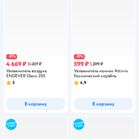
57
57
−
%
−
%
4 669 ₽
599 ₽
11 001 ₽
1 399 ₽
Увлажнитель воздуха
Увлажнитель ночник Attivio
ENDEVER Oasis-250
Космический корабль
5
4,9
Рейтинг:
Рейтинг:
В корзину
В корзину