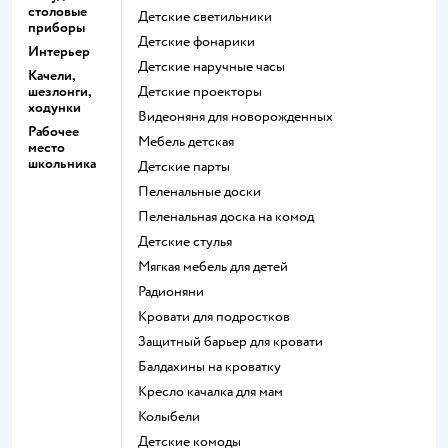
столовые
Детские светильники
приборы
Детские фонарики
Интерьер
Детские наручные часы
Качели,
шезлонги,
Детские проекторы
ходунки
Видеоняня для новорожденных
Рабочее
Мебель детская
место
школьника
Детские парты
Пеленальные доски
Пеленальная доска на комод
Детские стулья
Мягкая мебель для детей
Радионяни
Кровати для подростков
Защитный барьер для кровати
Балдахины на кроватку
Кресло качалка для мам
Колыбели
Детские комоды