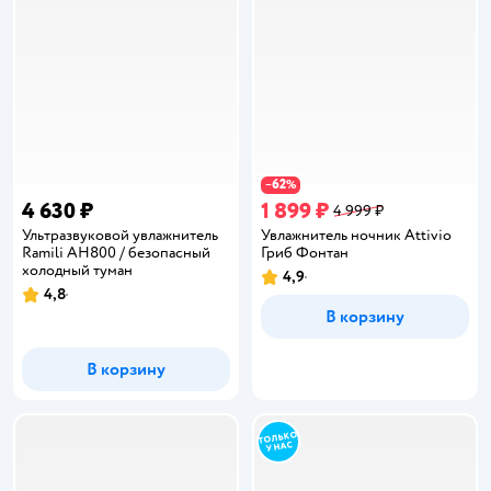
62
−
%
4 630 ₽
1 899 ₽
4 999 ₽
Ультразвуковой увлажнитель
Увлажнитель ночник Attivio
Ramili AH800 / безопасный
Гриб Фонтан
холодный туман
4,9
Рейтинг:
4,8
Рейтинг:
В корзину
В корзину