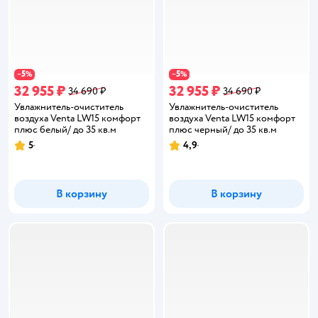
5
5
−
%
−
%
32 955 ₽
32 955 ₽
34 690 ₽
34 690 ₽
Увлажнитель-очиститель
Увлажнитель-очиститель
воздуха Venta LW15 комфорт
воздуха Venta LW15 комфорт
плюс белый/ до 35 кв.м
плюс черный/ до 35 кв.м
5
4,9
Рейтинг:
Рейтинг:
В корзину
В корзину