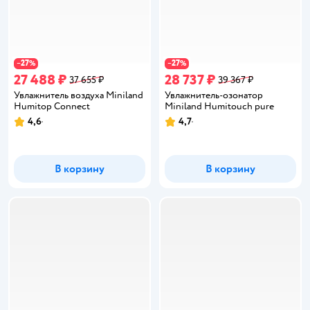
27
27
−
%
−
%
27 488 ₽
28 737 ₽
37 655 ₽
39 367 ₽
Увлажнитель воздуха Miniland
Увлажнитель-озонатор
Humitop Connect
Miniland Humitouch pure
4,6
4,7
Рейтинг:
Рейтинг:
В корзину
В корзину