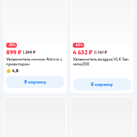
35
60
−
%
−
%
899 ₽
4 632 ₽
1 399 ₽
11 761 ₽
Увлажнитель ночник Attivio с
Увлажнитель воздуха VLK San
проектором
remo200
4,8
Рейтинг:
В корзину
В корзину