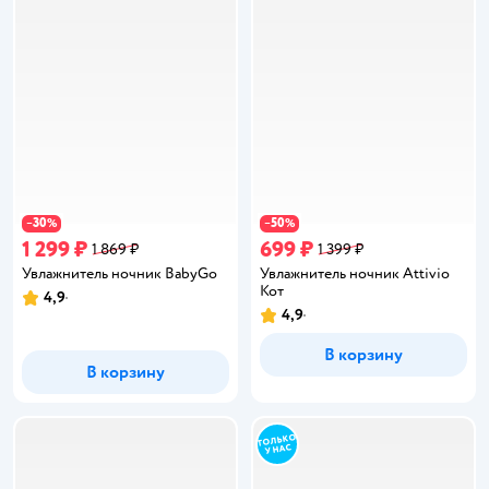
30
50
−
%
−
%
1 299 ₽
699 ₽
1 869 ₽
1 399 ₽
Увлажнитель ночник BabyGo
Увлажнитель ночник Attivio
Кот
4,9
Рейтинг:
4,9
Рейтинг:
В корзину
В корзину