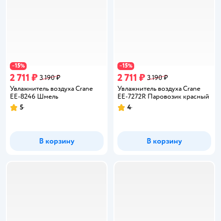
15
15
−
%
−
%
2 711 ₽
2 711 ₽
3 190 ₽
3 190 ₽
Увлажнитель воздуха Crane
Увлажнитель воздуха Crane
EE-8246 Шмель
EE-7272R Паровозик красный
5
4
Рейтинг:
Рейтинг:
В корзину
В корзину