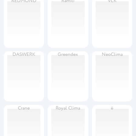
REDMOND
Ramili
VLK
DASWERK
Greendex
NeoClima
Crane
Royal Clima
ё