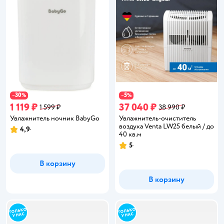
30
5
−
%
−
%
1 119 ₽
37 040 ₽
1 599 ₽
38 990 ₽
Увлажнитель ночник BabyGo
Увлажнитель-очиститель
воздуха Venta LW25 белый / до
4,9
Рейтинг:
40 кв.м
5
Рейтинг:
В корзину
В корзину