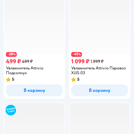
28
45
−
%
−
%
499 ₽
1 099 ₽
699 ₽
1 999 ₽
Увлажнитель Attivio
Увлажнитель Attivio Паровоз
Подсолнух
XJJS-03
5
5
Рейтинг:
Рейтинг:
В корзину
В корзину