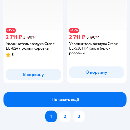
15
15
−
%
−
%
2 711 ₽
2 711 ₽
3 190 ₽
3 190 ₽
Увлажнитель воздуха Crane
Увлажнитель воздуха Crane
EE-8247 Божья Коровка
EE-5301TP Капля бело-
розовый
5
Рейтинг:
В корзину
В корзину
Показать ещё
1
2
3