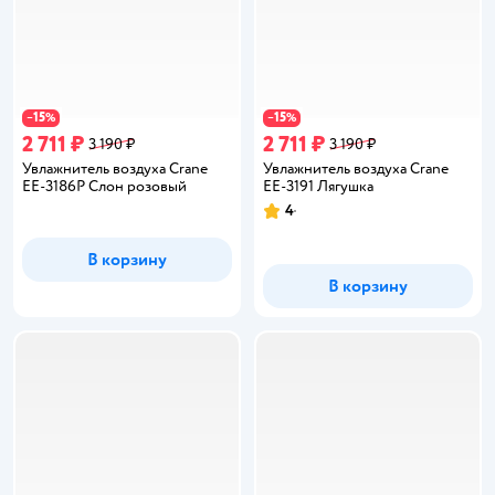
15
15
−
%
−
%
2 711 ₽
2 711 ₽
3 190 ₽
3 190 ₽
Увлажнитель воздуха Crane
Увлажнитель воздуха Crane
EE-3186P Слон розовый
EE-3191 Лягушка
4
Рейтинг:
В корзину
В корзину