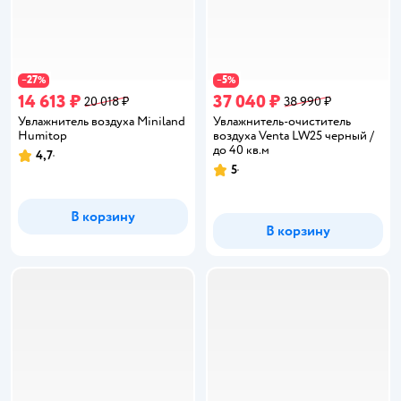
27
5
−
%
−
%
14 613 ₽
37 040 ₽
20 018 ₽
38 990 ₽
Увлажнитель воздуха Miniland
Увлажнитель-очиститель
Humitop
воздуха Venta LW25 черный /
до 40 кв.м
4,7
Рейтинг:
5
Рейтинг:
В корзину
В корзину