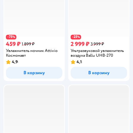
75
25
−
%
−
%
459 ₽
2 999 ₽
1 899 ₽
3 999 ₽
Увлажнитель ночник Attivio
Ультразвуковой увлажнитель
Космонавт
воздуха Ballu UHB-270
4,9
4,1
Рейтинг:
Рейтинг:
В корзину
В корзину