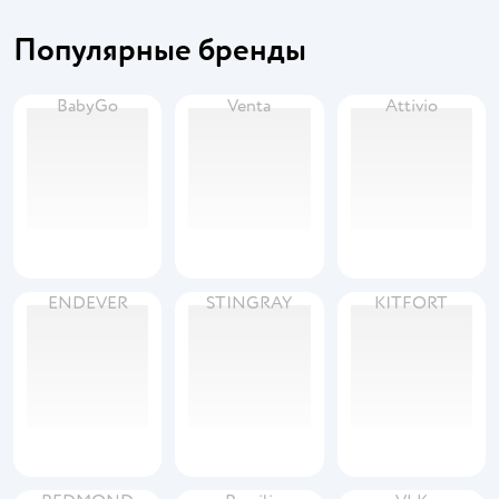
Популярные бренды
BabyGo
Venta
Attivio
ENDEVER
STINGRAY
KITFORT