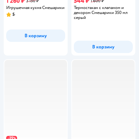
1 260 ₽
544 ₽
3 150 ₽
1 600 ₽
Игрушечная кухня Смешарики
Термостакан с клапаном и
декором Смешарики 350 мл
5
Рейтинг:
серый
В корзину
В корзину
25
−
%