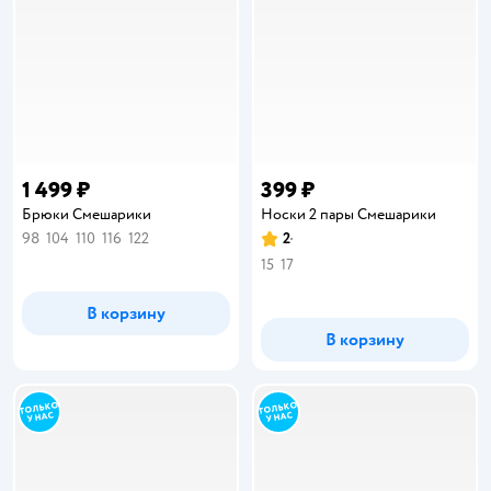
1 499 ₽
399 ₽
Брюки Смешарики
Носки 2 пары Смешарики
98
104
110
116
122
2
Рейтинг:
15
17
В корзину
В корзину