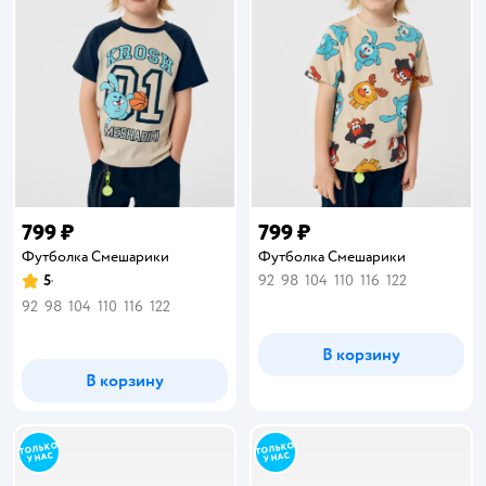
799 ₽
799 ₽
Футболка Смешарики
Футболка Смешарики
5
92
98
104
110
116
122
Рейтинг:
92
98
104
110
116
122
В корзину
В корзину