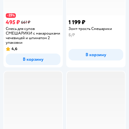
25
−
%
495 ₽
1 199 ₽
661 ₽
Смесь для супов
Зонт-трость Смешарики
СМЕШАРИКИ с макарошками
Б/Р
чечевицей и шпинатом 2
упаковки
4,6
Рейтинг:
В корзину
В корзину