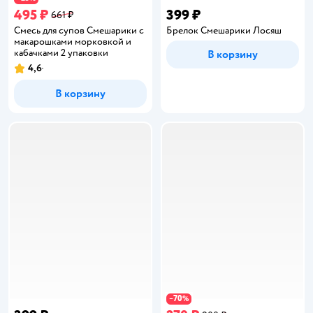
495 ₽
399 ₽
661 ₽
Смесь для супов Смешарики с
Брелок Смешарики Лосяш
макарошками морковкой и
кабачками 2 упаковки
В корзину
4,6
Рейтинг:
В корзину
70
−
%