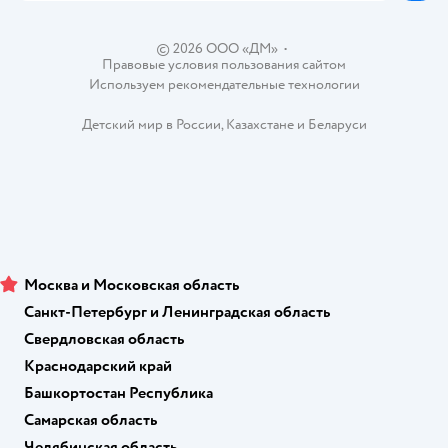
Ветаптека
Контакты
Магазины сети
© 2026 ООО «ДМ»
•
Правовые условия пользования сайтом
Используем рекомендательные технологии
Детский мир в России
,
Казахстане
и
Беларуси
Москва и Московская область
Санкт-Петербург и Ленинградская область
Свердловская область
Краснодарский край
Башкортостан Республика
Самарская область
Челябинская область