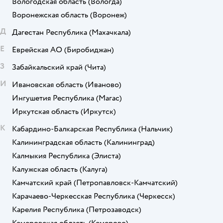
Вологодская область
(Вологда)
Воронежская область
(Воронеж)
Д
Дагестан Республика
(Махачкала)
Е
Еврейская АО
(Биробиджан)
З
Забайкальский край
(Чита)
И
Ивановская область
(Иваново)
Ингушетия Республика
(Магас)
Иркутская область
(Иркутск)
К
Кабардино-Балкарская Республика
(Нальчик)
Калининградская область
(Калининград)
Калмыкия Республика
(Элиста)
Калужская область
(Калуга)
Камчатский край
(Петропавловск-Камчатский)
Карачаево-Черкесская Республика
(Черкесск)
Карелия Республика
(Петрозаводск)