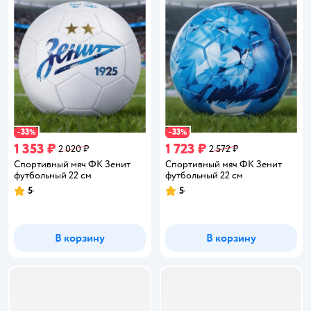
33
33
−
%
−
%
1 353 ₽
1 723 ₽
2 020 ₽
2 572 ₽
Спортивный мяч ФК Зенит
Спортивный мяч ФК Зенит
футбольный 22 см
футбольный 22 см
5
5
Рейтинг:
Рейтинг:
В корзину
В корзину