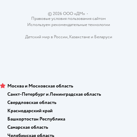
Ветаптека
Контакты
Магазины сети
© 2026 ООО «ДМ»
•
Правовые условия пользования сайтом
Используем рекомендательные технологии
Детский мир в России
,
Казахстане
и
Беларуси
Москва и Московская область
Санкт-Петербург и Ленинградская область
Свердловская область
Краснодарский край
Башкортостан Республика
Самарская область
Челябинская область