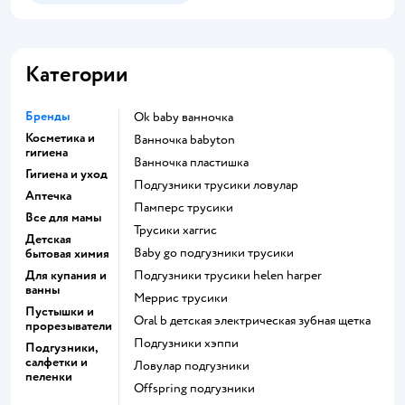
Категории
Бренды
ok baby ванночка
Косметика и
ванночка babyton
гигиена
ванночка пластишка
Гигиена и уход
подгузники трусики ловулар
Аптечка
памперс трусики
Все для мамы
трусики хаггис
Детская
baby go подгузники трусики
бытовая химия
Для купания и
подгузники трусики helen harper
ванны
меррис трусики
Пустышки и
oral b детская электрическая зубная щетка
прорезыватели
подгузники хэппи
Подгузники,
салфетки и
ловулар подгузники
пеленки
offspring подгузники