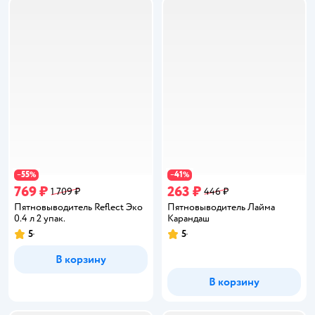
55
41
−
%
−
%
769 ₽
263 ₽
1 709 ₽
446 ₽
Пятновыводитель Reflect Эко
Пятновыводитель Лайма
0.4 л 2 упак.
Карандаш
5
5
Рейтинг:
Рейтинг:
В корзину
В корзину