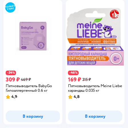
34
46
−
%
−
%
309 ₽
169 ₽
469 ₽
315 ₽
Пятновыводитель BabyGo
Пятновыводитель Meine Liebe
Гипоаллергенный 0.6 кг
карандаш 0.035 кг
4,9
4,8
Рейтинг:
Рейтинг:
В корзину
В корзину