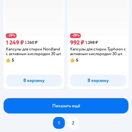
29
29
−
%
−
%
1 249 ₽
992 ₽
1 760 ₽
1 398 ₽
Капсулы для стирки Nordland
Капсулы для стирки Typhoon с
с активным кислородом 30 шт.
активным кислородом 30 шт.
5
5
Рейтинг:
Рейтинг:
В корзину
В корзину
Показать ещё
1
2