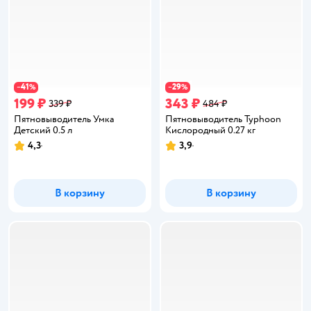
41
29
−
%
−
%
199 ₽
343 ₽
339 ₽
484 ₽
Пятновыводитель Умкa
Пятновыводитель Typhoon
Детский 0.5 л
Кислородный 0.27 кг
4,3
3,9
Рейтинг:
Рейтинг:
В корзину
В корзину