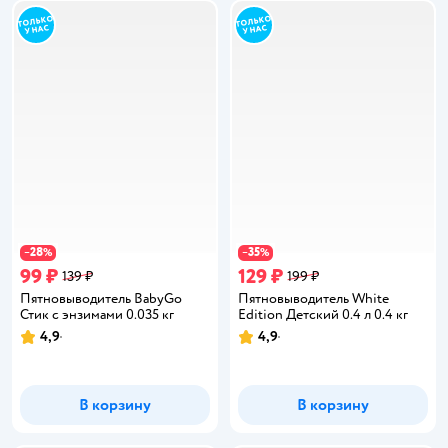
28
35
−
%
−
%
99 ₽
129 ₽
139 ₽
199 ₽
Пятновыводитель BabyGo
Пятновыводитель White
Стик с энзимами 0.035 кг
Edition Детский 0.4 л 0.4 кг
4,9
4,9
Рейтинг:
Рейтинг:
В корзину
В корзину