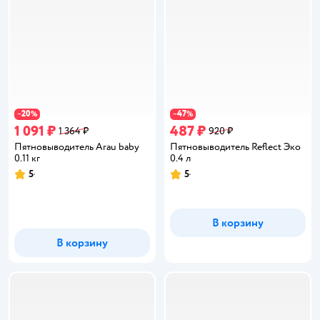
20
47
−
%
−
%
1 091 ₽
487 ₽
1 364 ₽
920 ₽
Пятновыводитель Arau baby
Пятновыводитель Reflect Эко
0.11 кг
0.4 л
5
5
Рейтинг:
Рейтинг:
В корзину
В корзину