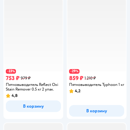
23
29
−
%
−
%
753 ₽
859 ₽
979 ₽
1 210 ₽
Пятновыводитель Reflect Oxi
Пятновыводитель Typhoon 1 кг
Stain Remover 0.5 кг 2 упак.
4,2
Рейтинг:
4,8
Рейтинг:
В корзину
В корзину