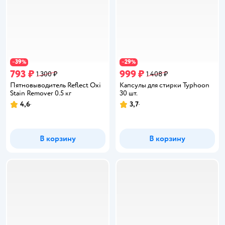
39
29
−
%
−
%
793 ₽
999 ₽
1 300 ₽
1 408 ₽
Пятновыводитель Reflect Oxi
Капсулы для стирки Typhoon
Stain Remover 0.5 кг
30 шт.
4,6
3,7
Рейтинг:
Рейтинг:
В корзину
В корзину