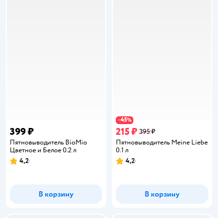
45
−
%
399 ₽
215 ₽
395 ₽
Пятновыводитель BioMio
Пятновыводитель Meine Liebe
Цветное и Белое 0.2 л
0.1 л
4,2
4,2
Рейтинг:
Рейтинг:
В корзину
В корзину