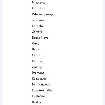
Nikastyle
Futurino
Pelican одежда
Тотошка
Loloclo
Сarters
Bossa Nova
Лель
Batik
Mjolk
Minimen
Crosby
Premont
Карамелли
Мини макси
Emu Australia
Little Star
Baykar