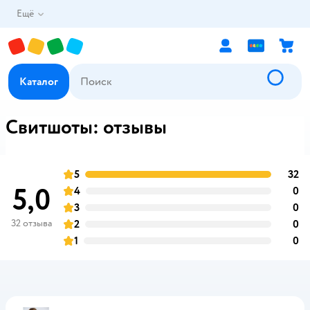
Ещё
Каталог
Свитшоты: отзывы
5
32
о
оценка
5,0
4
0
о
оценка
3
0
о
оценка
32 отзыва
2
0
о
оценка
1
0
о
оценка