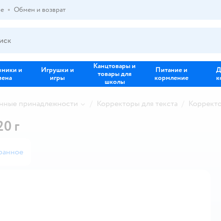
ре
Обмен и возврат
Канцтовары и
зники и
Игрушки и
Питание и
Д
товары для
иена
игры
кормление
к
школы
нные принадлежности
Корректоры для текста
Корректо
0 г
ранное