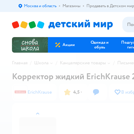
Москва и область
Магазины
Продавать в Детском ми
Выбор адреса доставки.
Одежда и
Подгу
Акции
обувь
гиг
Главная
Школа
Канцелярские товары
Письме
Корректор жидкий ErichKrause 2
ErichKrause
4,5
·
В изб
назад