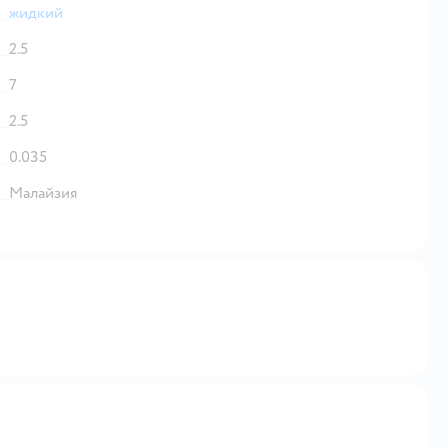
жидкий
2.5
7
2.5
0.035
Малайзия