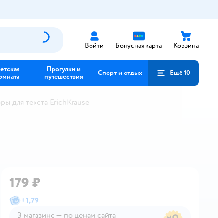
Войти
Бонусная карта
Корзина
етская
Прогулки и
Спорт и отдых
Ещё 10
омната
путешествия
ры для текста ErichKrause
179 ₽
+
1,79
В магазине — по ценам сайта