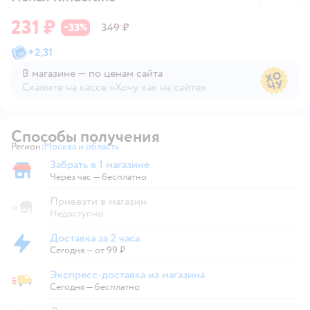
231 ₽
33
349 ₽
−
%
+
2,31
В магазине — по ценам сайта
Скажите на кассе «Хочу как на сайте»
В магазине — по ценам сайта
Способы получения
Регион:
Москва и область
Выбор адреса доставки.
Забрать в 1 магазине
Забрать в магазине
Через час — бесплатно
Привезти в магазин
Недоступно
Доставка за 2 часа
Доставка за 2 часа
Сегодня
—
от 99 ₽
Экспресс-доставка из магазина
Экспресс-доставка из магазина
Сегодня
—
бесплатно