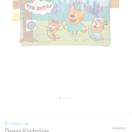
Kinderline
Пенал Kinderline
Ki