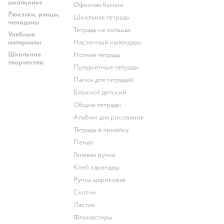
школьника
Офисная бумага
Рюкзаки, ранцы,
Школьная тетрадь
чемоданы
Тетрадь на кольцах
Учебные
материалы
Настенный календарь
Школьное
Нотная тетрадь
творчество
Предметные тетради
Папки для тетрадей
Блокнот детский
Общие тетради
Альбом для рисования
Тетрадь в линейку
Пенал
Гелевая ручка
Клей карандаш
Ручка шариковая
Скотчи
Ластик
Фломастеры