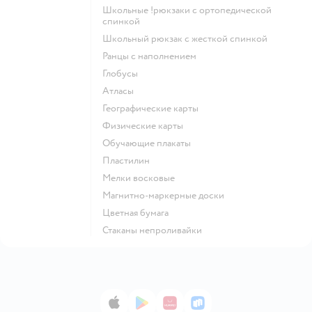
Школьные !рюкзаки с ортопедической
спинкой
Школьный рюкзак с жесткой спинкой
Ранцы с наполнением
Глобусы
Атласы
Географические карты
Физические карты
Обучающие плакаты
Пластилин
Мелки восковые
Магнитно-маркерные доски
Цветная бумага
Стаканы непроливайки
App Store
Google Play
AppGallery
RuStore