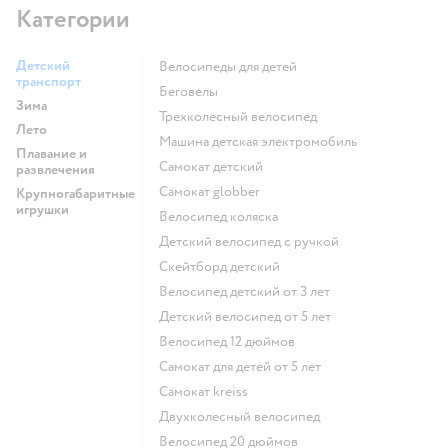
Категории
Детский
Велосипеды для детей
транспорт
Беговелы
Зима
Трехколесный велосипед
Лето
Машина детская электромобиль
Плавание и
Самокат детский
развлечения
Самокат globber
Крупногабаритные
игрушки
Велосипед коляска
Детский велосипед с ручкой
Скейтборд детский
Велосипед детский от 3 лет
Детский велосипед от 5 лет
Велосипед 12 дюймов
Самокат для детей от 5 лет
Самокат kreiss
Двухколесный велосипед
Велосипед 20 дюймов