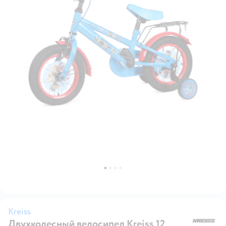
Kreiss
Двухколесный велосипед Kreiss 12
Kr