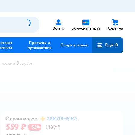
Войти
Бонусная карта
Корзина
етская
Прогулки и
Спорт и отдых
Ещё 10
омната
путешествия
ические Babyton
С промокодом
ЗЕМЛЯНИКА
559 ₽
52
1 189 ₽
−
%