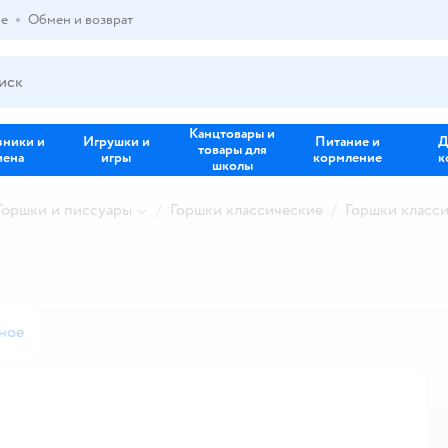
ре
Обмен и возврат
Канцтовары и
зники и
Игрушки и
Питание и
Д
товары для
иена
игры
кормление
к
школы
Горшки и писсуары
Горшки классические
Горшки класс
ное