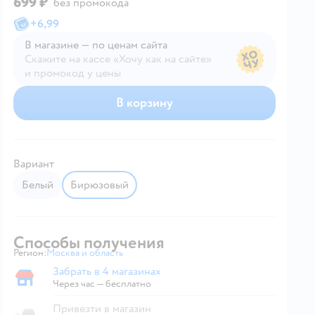
699 ₽
без промокода
+
6,99
В магазине — по ценам сайта
Скажите на кассе «Хочу как на сайте»
и промокод у цены
В магазине — по ценам сайта
В корзину
Вариант
Белый
Бирюзовый
Способы получения
Регион:
Москва и область
Выбор адреса доставки.
Забрать в 4 магазинах
Забрать в магазине
Через час — бесплатно
Привезти в магазин