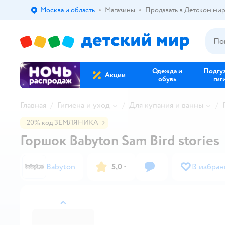
Москва и область
Магазины
Продавать в Детском ми
Выбор адреса доставки.
Одежда и
Подгу
Акции
обувь
гиг
Главная
Гигиена и уход
Для купания и ванны
-20% код ЗЕМЛЯНИКА
Горшок Babyton Sam Bird stories
Babyton
5,0
·
В избран
назад