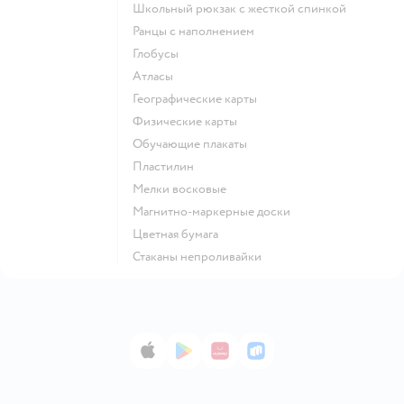
Школьный рюкзак с жесткой спинкой
Ранцы с наполнением
Глобусы
Атласы
Географические карты
Физические карты
Обучающие плакаты
Пластилин
Мелки восковые
Магнитно-маркерные доски
Цветная бумага
Стаканы непроливайки
App Store
Google Play
AppGallery
RuStore