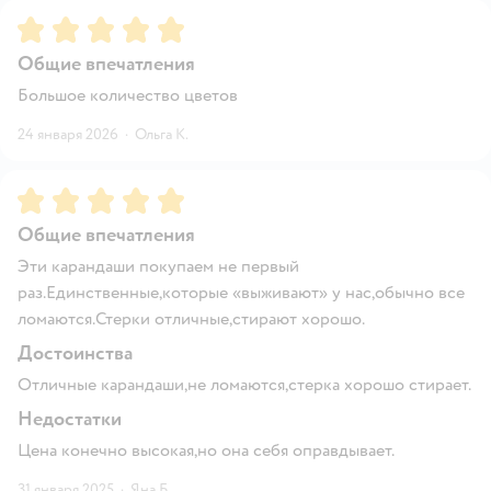
Рейтинг:
5
Общие впечатления
Большое количество цветов
24 января 2026
·
Ольга К.
Рейтинг:
5
Общие впечатления
Эти карандаши покупаем не первый
раз.Единственные,которые «выживают» у нас,обычно все
ломаются.Стерки отличные,стирают хорошо.
Достоинства
Отличные карандаши,не ломаются,стерка хорошо стирает.
Недостатки
Цена конечно высокая,но она себя оправдывает.
31 января 2025
·
Яна Б.