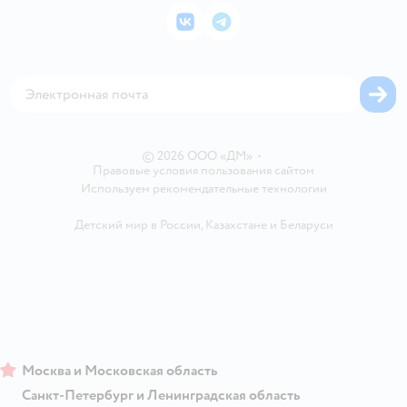
Подарочные карты
Политика конфиденциальности
Корм для кошек
Закупки
ВКонтакте
Telegram
Проверка баланса подарочной карты
Политика использования файлов cookie
Товары для собак
Аренда торговых помещений
Оплата Мокка
Сертификат АКИТ
Корм для собак
Горячая линия безопасности
Карта возврата
Обратная связь
Одежда для собак
Вакансии
Блог
Карта сайта
Ветаптека
Контакты
Магазины сети
© 2026 ООО «ДМ»
•
Правовые условия пользования сайтом
Используем рекомендательные технологии
Детский мир в России
,
Казахстане
и
Беларуси
Москва и Московская область
Санкт-Петербург и Ленинградская область