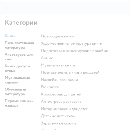
Категории
Книги
новогодние книги
Познавательная
художественная литература книги
литература
подготовка к школе лучшие пособия
Аксессуары для
Аниме
книг
музыкальная книга
Книги досуг и
отдых
познавательные книги для детей
Музыкальные
наклейки раскраски
книжки
раскраски
Обучающая
литература
кроссворды для детей
Первые книжки
антистресс раскраска
малыша
история россии для детей
детские детективы
зарубежные сказки