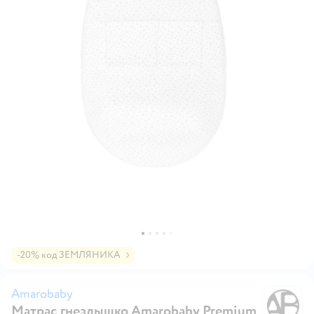
-20% код ЗЕМЛЯНИКА
Amarobaby
Матрас гнездышко Amarobaby Premium
A