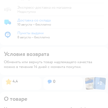
Экспресс-доставка из магазина
Недоступно
Доставка со склада
Доставка со склада
10 августа
—
бесплатно
Пункты выдачи
Пункты выдачи
8 августа
—
бесплатно
Условия возврата
Обменять или вернуть товар надлежащего качества
можно в течение 14 дней с момента покупки.
Фото пользов
Фото по
Рейтинг:
Вопросов:
4,4
0
+
2
Открыть
О товаре