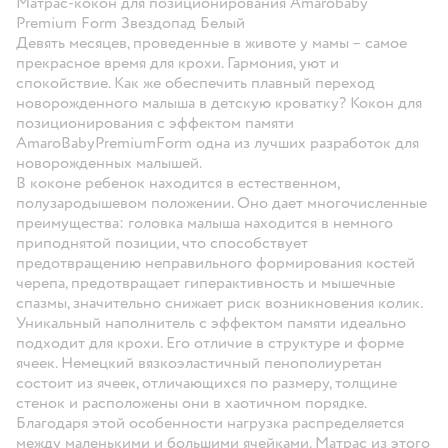
Матрас-кокон для позиционирования Amarobaby
Premium Form Звездопад Белый
Девять месяцев, проведенные в животе у мамы – самое
прекрасное время для крохи. Гармония, уют и
спокойствие. Как же обеспечить плавный переход
новорожденного малыша в детскую кроватку? Кокон для
позиционирования с эффектом памяти
AmaroBabyPremiumForm одна из лучших разработок для
новорожденных малышей.
В коконе ребенок находится в естественном,
полузародышевом положении. Оно дает многочисленные
преимущества: головка малыша находится в немного
приподнятой позиции, что способствует
предотвращению неправильного формирования костей
черепа, предотвращает гиперактивность и мышечные
спазмы, значительно снижает риск возникновения колик.
Уникальный наполнитель с эффектом памяти идеально
подходит для крохи. Его отличие в структуре и форме
ячеек. Немецкий вязкоэластичный пенополиуретан
состоит из ячеек, отличающихся по размеру, толщине
стенок и расположены они в хаотичном порядке.
Благодаря этой особенности нагрузка распределяется
между маленькими и большими ячейками. Матрас из этого