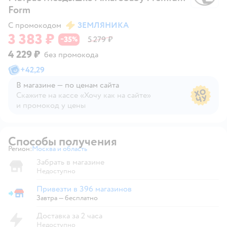
Form
С промокодом
ЗЕМЛЯНИКА
3 383 ₽
35
5 279 ₽
−
%
4 229 ₽
без промокода
+
42,29
В магазине — по ценам сайта
Скажите на кассе «Хочу как на сайте»
и промокод у цены
В магазине — по ценам сайта
Способы получения
Регион:
Москва и область
Выбор адреса доставки.
Забрать в магазине
Недоступно
Привезти в 396 магазинов
Привезти в магазин
Завтра
—
бесплатно
Доставка за 2 часа
Недоступно