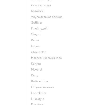
Детские кеды
Котофей
Акула детская одежда
Gulliver
Плей тудей
Олдос
Reima
Lassie
Choupette
Наследник выжанова
Капика
Mayoral
Kerry
Button blue
Original marines
Loomknits
Nikastyle
Futurino