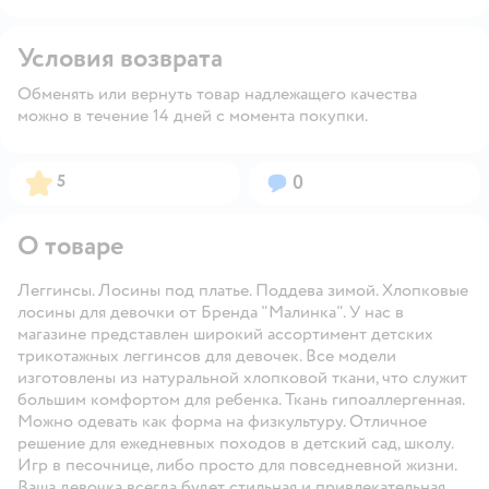
Условия возврата
Обменять или вернуть товар надлежащего качества
можно в течение 14 дней с момента покупки.
Рейтинг:
Вопросов:
5
0
О товаре
Леггинсы. Лосины под платье. Поддева зимой. Хлопковые
лосины для девочки от Бренда "Малинка". У нас в
магазине представлен широкий ассортимент детских
трикотажных леггинсов для девочек. Все модели
изготовлены из натуральной хлопковой ткани, что служит
большим комфортом для ребенка. Ткань гипоаллергенная.
Можно одевать как форма на физкультуру. Отличное
решение для ежедневных походов в детский сад, школу.
Игр в песочнице, либо просто для повседневной жизни.
Ваша девочка всегда будет стильная и привлекательная.