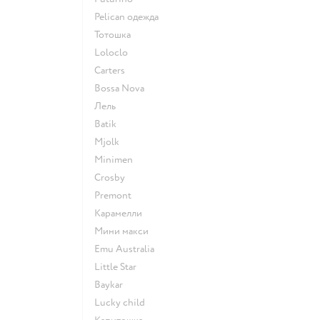
Pelican одежда
Тотошка
Loloclo
Сarters
Bossa Nova
Лель
Batik
Mjolk
Minimen
Crosby
Premont
Карамелли
Мини макси
Emu Australia
Little Star
Baykar
Lucky child