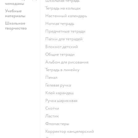
Школьная тетрадь
чемоданы
Тетрадь на кольцах
Учебные
материалы
Настенный календарь
Школьное
Нотная тетрадь
творчество
Предметные тетради
Папки для тетрадей
Блокнот детский
Общие тетради
Альбом для рисования
Тетрадь в линейку
Пенал
Гелевая ручка
Клей карандаш
Ручка шариковая
Скотчи
Ластик
Фломастеры
Корректор канцелярский