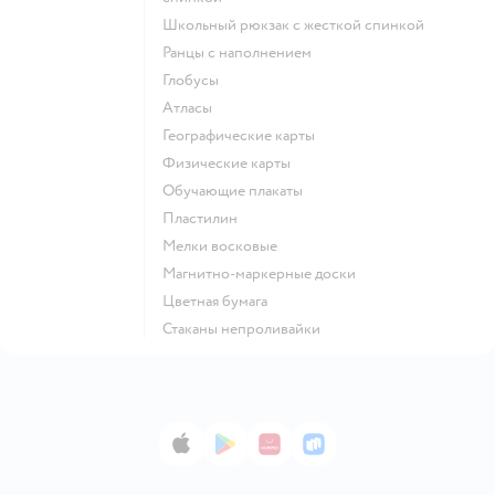
Школьный рюкзак с жесткой спинкой
Ранцы с наполнением
Глобусы
Атласы
Географические карты
Физические карты
Обучающие плакаты
Пластилин
Мелки восковые
Магнитно-маркерные доски
Цветная бумага
Стаканы непроливайки
App Store
Google Play
AppGallery
RuStore