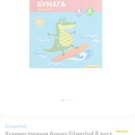
Silwerhof
Художественная бумага Silwerhof 8 лист.
Si