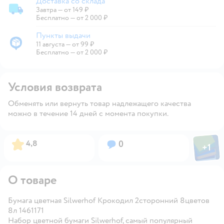
Доставка со склада
Завтра
—
от 149 ₽
Доставка со склада
Бесплатно — от 2 000 ₽
Пункты выдачи
11 августа
—
от 99 ₽
Пункты выдачи
Бесплатно — от 2 000 ₽
Условия возврата
Обменять или вернуть товар надлежащего качества
можно в течение 14 дней с момента покупки.
Фото пол
Рейтинг:
Вопросов:
4,8
0
+
1
Откры
О товаре
Бумага цветная Silwerhof Крокодил 2сторонний 8цветов
8л 1461171
Набор цветной бумаги Silwerhof, самый популярный