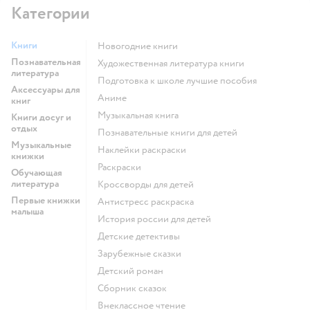
Категории
Книги
новогодние книги
Познавательная
художественная литература книги
литература
подготовка к школе лучшие пособия
Аксессуары для
Аниме
книг
музыкальная книга
Книги досуг и
отдых
познавательные книги для детей
Музыкальные
наклейки раскраски
книжки
раскраски
Обучающая
литература
кроссворды для детей
Первые книжки
антистресс раскраска
малыша
история россии для детей
детские детективы
зарубежные сказки
детский роман
сборник сказок
внеклассное чтение