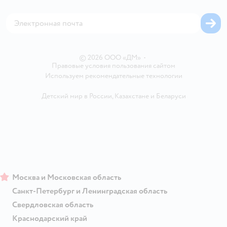
Оплата Мокка
Сертификат АКИТ
Корм для собак
Горячая линия безопасности
Карта возврата
Обратная связь
Одежда для собак
Вакансии
Блог
Карта сайта
Ветаптека
Контакты
Магазины сети
© 2026 ООО «ДМ»
•
Правовые условия пользования сайтом
Используем рекомендательные технологии
Детский мир в России
,
Казахстане
и
Беларуси
Москва и Московская область
Санкт-Петербург и Ленинградская область
Свердловская область
Краснодарский край