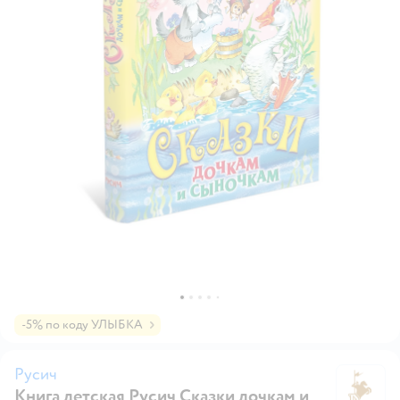
-5% по коду УЛЫБКА
Русич
Книга детская Русич Сказки дочкам и
Р