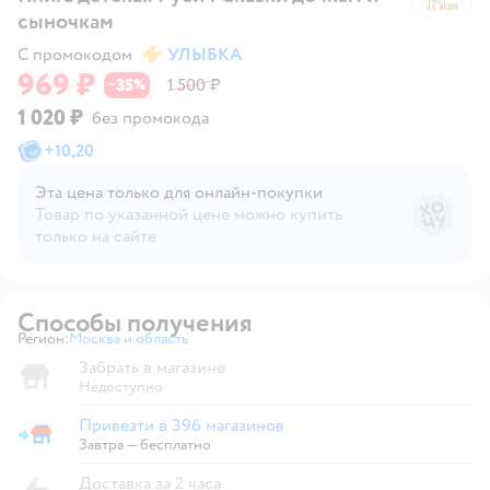
сыночкам
С промокодом
УЛЫБКА
969 ₽
35
1 500 ₽
−
%
1 020 ₽
без промокода
+
10,20
Эта цена только для онлайн‑покупки
Товар по указанной цене можно купить
только на сайте
Способы получения
Регион:
Москва и область
Выбор адреса доставки.
Забрать в магазине
Недоступно
Привезти в 396 магазинов
Привезти в магазин
Завтра
—
бесплатно
Доставка за 2 часа