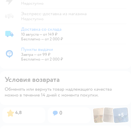
Недоступно
Экспресс-доставка из магазина
Недоступно
Доставка со склада
10 августа
—
от 149 ₽
Доставка со склада
Бесплатно — от 2 000 ₽
Пункты выдачи
Завтра
—
от 99 ₽
Пункты выдачи
Бесплатно — от 2 000 ₽
Условия возврата
Обменять или вернуть товар надлежащего качества
можно в течение 14 дней с момента покупки.
Фото по
Фото пользовател
Фото пользо
Рейтинг:
Вопросов:
4,8
0
+
5
Открыть га