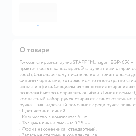
далее
О товаре
Гелевая стираемая ручка STAFF "Manager" EGP-656 – 
практичность в канцелярии. Эта ручка пиши стирай
touch, благодаря чему писать легко и приятно даже д
синими чернилами, которые можно многократно стират
школы и офиса. Специальная технология стирания акт
позволяя быстро исправлять ошибки. Линия письма 0,
компактный набор ручек стирашек станет отличным п
ручка – ваш надёжный помощник среди ручек пиши с
• Цвет чернил: синий.
• Количество в комплекте: 6 шт.
• Толщина линии письма: 0.35 мм.
• Форма наконечника: стандартный.
• Запасные стержни в комплекте: да.