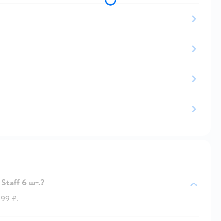
taff 6 шт.?
399 ₽.