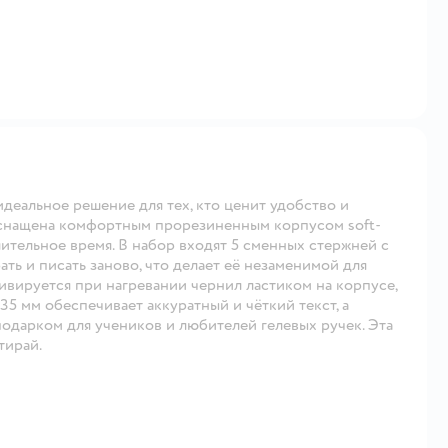
идеальное решение для тех, кто ценит удобство и
 оснащена комфортным прорезиненным корпусом soft-
лительное время. В набор входят 5 сменных стержней с
ь и писать заново, что делает её незаменимой для
ивируется при нагревании чернил ластиком на корпусе,
35 мм обеспечивает аккуратный и чёткий текст, а
одарком для учеников и любителей гелевых ручек. Эта
тирай.