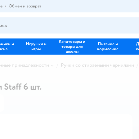
ре
Обмен и возврат
Канцтовары и
зники и
Игрушки и
Питание и
Д
товары для
иена
игры
кормление
к
школы
нные принадлежности
Ручки со стираемыми чернилами
Staff 6 шт.