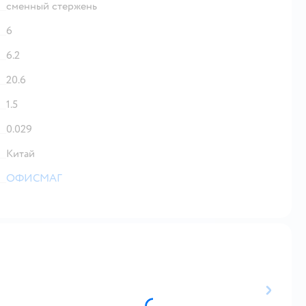
сменный стержень
6
6.2
20.6
1.5
0.029
Китай
ОФИСМАГ