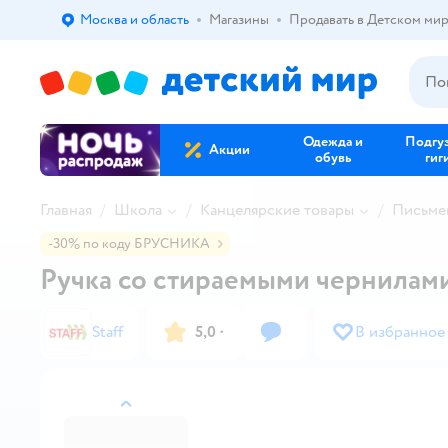
Москва и область
Магазины
Продавать в Детском ми
Выбор адреса доставки.
Одежда и
Подгу
Акции
обувь
гиг
Главная
Школа
Канцелярские товары
Письме
-30% по коду БРУСНИКА
Ручка со стираемыми чернилами 
Staff
5,0
·
В избранное
назад