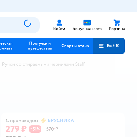
Войти
Бонусная карта
Корзина
етская
Прогулки и
Спорт и отдых
Ещё 10
омната
путешествия
Ручки со стираемыми чернилами Staff
С промокодом
БРУСНИКА
279 ₽
51
570 ₽
−
%