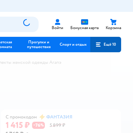
Войти
Бонусная карта
Корзина
етская
Прогулки и
Спорт и отдых
Ещё 10
омната
путешествия
лекты женской одежды Агапэ
С промокодом
ФАНТАЗИЯ
1 415 ₽
76
5 899 ₽
−
%