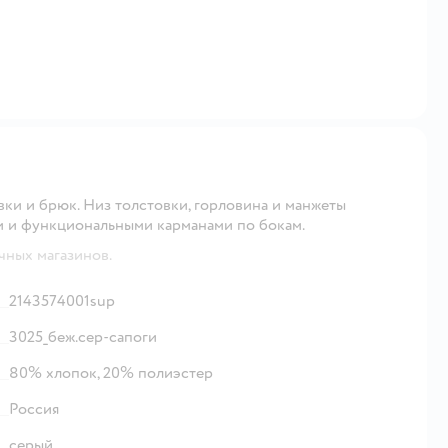
ки и брюк. Низ толстовки, горловина и манжеты
и и функциональными карманами по бокам.
чных магазинов.
2143574001sup
3025_беж.сер-сапоги
80% хлопок, 20% полиэстер
Россия
серый