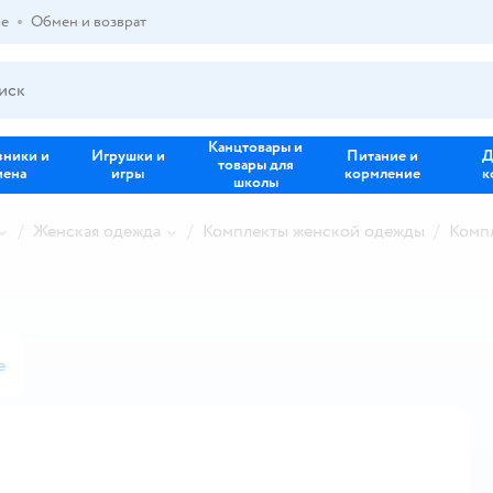
ре
Обмен и возврат
Канцтовары и
зники и
Игрушки и
Питание и
Д
товары для
иена
игры
кормление
к
школы
Женская одежда
Комплекты женской одежды
Комп
е