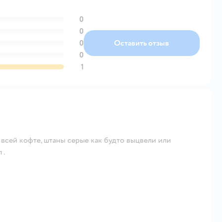
0
0
0
Оставить отзыв
0
1
всей кофте, штаны серые как будто выцвели или
 .