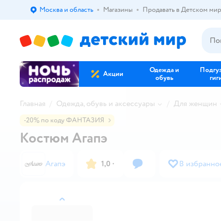
Москва и область
Магазины
Продавать в Детском ми
Выбор адреса доставки.
Одежда и
Подгу
Акции
обувь
гиг
Главная
Одежда, обувь и аксессуары
Для женщин
-20% по коду ФАНТАЗИЯ
Костюм Агапэ
Агапэ
1,0
·
В избранно
назад