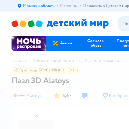
Москва и область
Магазины
Продавать в Детском ми
Выбор адреса доставки.
Одежда и
Подгу
Акции
обувь
гиг
Главная
Хобби и творчество
Пазлы и мозаика
-30% по коду БРУСНИКА
3+1
Пазл 3D Alatoys
Alatoys
4,6
·
В избран
назад