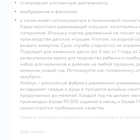
стимулирует умственную деятельность;
воображение и фантазию;
а также может использоваться в пальчиковой гимнаст
Характеристики развивающей игрушки:
изготовлена 
материалов. Игрушка сортер деревянный не пахнет кра
производстве детских игрушек Алатойс на водной ос
вызвать аллергию. Срок службы (годности) не ограни
Подойдет для маленьких деток (от 0 лет, от 1 года, от 
увлекательное время для творчества ребенка и свобо
набор для мальчиков и девочек на любой праздник, де
именины, новый год. Используйте как головоломку или
зазубрин.
Alatoys – российская фабрика деревянных развивающ
вкладывают сердце и душу в процессе дизайна, конс
продуманных до мелочей. Каждый год мы делаем неск
производим более 90 000 изделий в месяц и более 1 
самым строгим требованиям качества.
Цены в интернет-магазине могут отличаться от розни
Код товара: