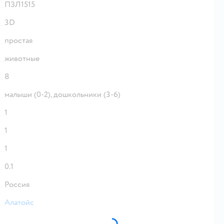
ПЗЛ1515
3D
простая
животные
8
малыши (0-2),
дошкольники (3-6)
1
1
1
0.1
Россия
Алатойс