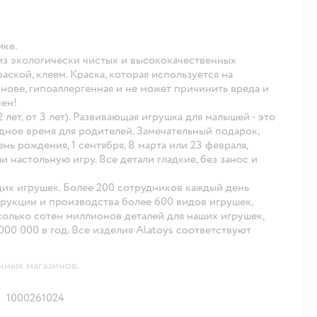
ике.
из экологически чистых и высококачественных
ской, клеем. Краска, которая используется на
нове, гипоаллергенная и не может причинить вреда и
чен!
2 лет, от 3 лет). Развивающая игрушка для малышей - это
дное время для родителей. Замечательный подарок,
нь рождения, 1 сентября, 8 марта или 23 февраля,
 настольную игру. Все детали гладкие, без занос и
их игрушек. Более 200 сотрудников каждый день
трукции и производства более 600 видов игрушек,
олько сотен миллионов деталей для наших игрушек,
000 000 в год. Все изделия Alatoys соответствуют
чных магазинов.
1000261024