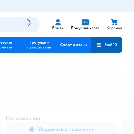
Войти
Бонусная карта
Корзина
етская
Прогулки и
Спорт и отдых
Ещё 10
омната
путешествия
Нет в наличии
Уведомить о появлении