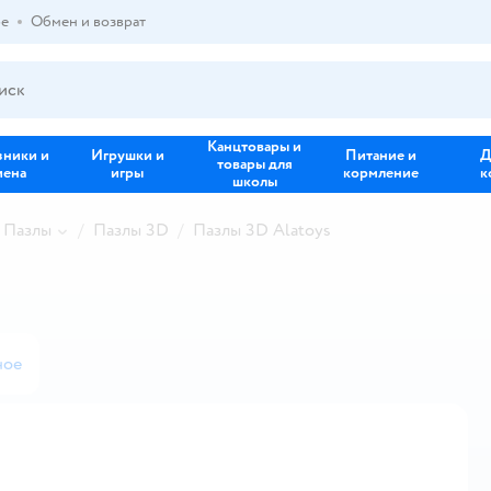
ре
Обмен и возврат
Канцтовары и
зники и
Игрушки и
Питание и
Д
товары для
иена
игры
кормление
к
школы
Пазлы
Пазлы 3D
Пазлы 3D Alatoys
ное