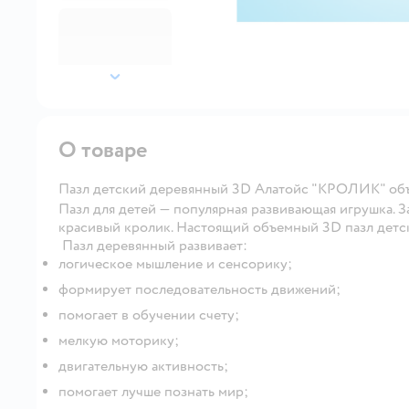
далее
О товаре
Пазл детский деревянный 3D Алатойс "КРОЛИК" объ
Пазл для детей
— популярная развивающая игрушка. За
красивый кролик. Настоящий объемный 3D пазл детск
️
Пазл деревянный
развивает:
логическое мышление и сенсорику;
формирует последовательность движений;
помогает в обучении счету;
мелкую моторику;
двигательную активность;
помогает лучше познать мир;