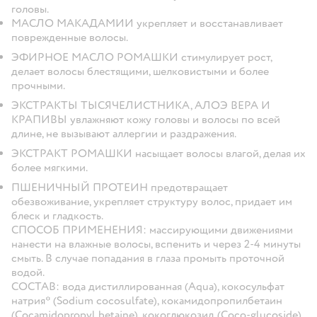
головы.
МАСЛО МАКАДАМИИ укрепляет и восстанавливает
поврежденные волосы.
ЭФИРНОЕ МАСЛО РОМАШКИ стимулирует рост,
делает волосы блестящими, шелковистыми и более
прочными.
ЭКСТРАКТЫ ТЫСЯЧЕЛИСТНИКА, АЛОЭ ВЕРА И
КРАПИВЫ увлажняют кожу головы и волосы по всей
длине, не вызывают аллергии и раздражения.
ЭКСТРАКТ РОМАШКИ насыщает волосы влагой, делая их
более мягкими.
ПШЕНИЧНЫЙ ПРОТЕИН предотвращает
обезвоживание, укрепляет структуру волос, придает им
блеск и гладкость.
СПОСОБ ПРИМЕНЕНИЯ:
массирующими движениями
нанести на влажные волосы, вспенить и через 2-4 минуты
смыть. В случае попадания в глаза промыть проточной
водой.
СОСТАВ:
вода дистиллированная (Aqua), кокосульфат
натрия* (Sodium cocosulfate), кокамидопропилбетаин
(Cocamidopropyl betaine), кокоглюкозид (Coco-glucoside),