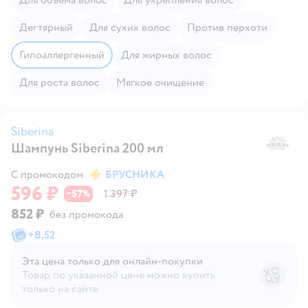
Дегтярный
Для сухих волос
Против перхоти
Гипоаллергенный
Для жирных волос
Для роста волос
Мягкое очищение
Siberina
Шампунь Siberina 200 мл
Si
С промокодом
БРУСНИКА
596 ₽
57
1 397 ₽
−
%
852 ₽
без промокода
+
8,52
Эта цена только для онлайн‑покупки
Товар по указанной цене можно купить
только на сайте