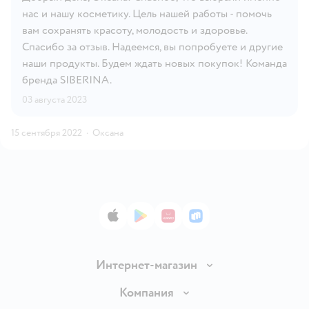
нас и нашу косметику. Цель нашей работы - помочь
вам сохранять красоту, молодость и здоровье.
Спасибо за отзыв. Надеемся, вы попробуете и другие
наши продукты. Будем ждать новых покупок! Команда
бренда SIBERINA.
03 августа 2023
15 сентября 2022
·
Оксана
App Store
Google Play
AppGallery
RuStore
Интернет-магазин
Доставка и оплата
Компания