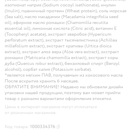
изотионат натрия (Sodium cocoyl isethionate), инулин
(Inulin), пшеничный протеин (Wheat protein), соль морская
(Sea salt), масло макадамии (Macadamia integrifolia seed
oil), эфирное масло ромашки (Chamomilla recutita
essential oil), лимонная кислота (Citric acid), витамин Е
(Tocopheryl acetate), экстракт зверобоя (Hypericum
perforatum extract), экстракт тысячелистника (Achillea
millefolium extract), экстракт крапивы (Urtica dioica
extract), экстракт алоэ вера (Aloe vera extract), экстракт
ромашки (Matricaria chamomilla extract), экстракт коры
дуба (Quercus robur extract), бензиловый спирт (Benzyl
alcohol), сорбат калия (Potassium sorbate).
*является мягким ПАВ, получаемым из кокосового масла
После вскрытия хранить 6 месяцев.
ОБРАТИТЕ ВНИМАНИЕ! Недавно мы обновили дизайн
упаковки нашей продукции, поэтому вам может прийти
товар с разными вариантами оформления этикетки.
Цены в интернет-магазине могут отличаться
от розничных магазинов.
Код товара:
1000334376
Скопировать код товара