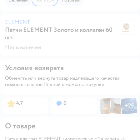
ELEMENT
Патчи ELEMENT Золото и коллаген 60
E
шт.
Нет в наличии
Условия возврата
Обменять или вернуть товар надлежащего качества
можно в течение 14 дней с момента покупки.
Фото по
Фото пользовател
Фото пользо
Рейтинг:
Вопросов:
4,7
0
+
25
Открыть га
О товаре
Патчи для глаз ELEMENT гидрогелевые с 24 каратным