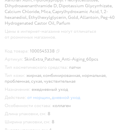
Dihydroavenanthramide D, Dipotassium Glycyrrhizate,
Calcium Chloride, Mica, Caprylhydroxamic Acid, 1, 2-
hexanediol, Ethylhexylglycerin, Gold, Allantoin, Peg-40
Hydrogenated Castor Oil, Parfum
Цены в интернет-магазине могут отличаться
от розничных магазинов.
Код товара:
1000545338
Скопировать код товара
Артикул:
SkinExtra_Patches_Anti-Aiging_60pcs
Тип косметического средства:
патчи
Тип кожи:
жирная,
комбинированная,
нормальная,
проблемная,
сухая,
чувствительная
Назначение:
ежедневный уход
Действие:
от морщин
,
дневной уход
Особенности состава:
коллаген
Длина упаковки, см:
8
Ширина упаковки, см:
8
Высота упаковки, см:
4