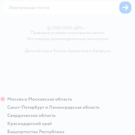
Карта возврата
Обратная связь
Одежда для собак
Вакансии
Блог
Карта сайта
Ветаптека
Контакты
Магазины сети
© 2026 ООО «ДМ»
•
Правовые условия пользования сайтом
Используем рекомендательные технологии
Детский мир в России
,
Казахстане
и
Беларуси
Москва и Московская область
Санкт-Петербург и Ленинградская область
Свердловская область
Краснодарский край
Башкортостан Республика