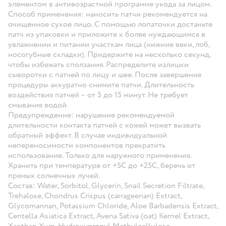
элементом в антивозрастной программе ухода за лицом.
Способ применения: наносить патчи рекомендуется на
очищенное сухое лицо. С помощью лопаточки достаньте
патч из упаковки и приложите к более нуждающимся в
увлажнении и питании участкам лица (нижние веки, лоб,
носогубные складки). Придержите на несколько секунд,
чтобы избежать сползания. Распределите излишки
сыворотки с патчей по лицу и шее. После завершения
процедуры аккуратно снимите патчи. Длительность
воздействия патчей – от 5 до 15 минут. Не требует
смывания водой.
Предупреждение: нарушение рекомендуемой
длительности контакта патчей с кожей может вызвать
обратный эффект. В случае индивидуальной
непереносимости компонентов прекратить
использование. Только для наружного применения.
Хранить при температуре от +5С до +25С, беречь от
прямых солнечных лучей.
Состав: Water, Sorbitol, Glycerin, Snail Secretion Filtrate,
Trehalose, Chondrus Crispus (carrageenan) Extract,
Glycomannan, Potassium Chloride, Aloe Barbadensis Extract,
Centella Asiatica Extract, Avena Sativa (oat) Kernel Extract,
Xanthan Xum, Hydroxypropyl Methylcellulose,