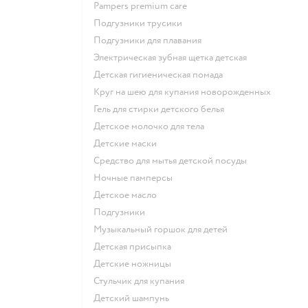
pampers premium care
подгузники трусики
подгузники для плавания
электрическая зубная щетка детская
детская гигиеническая помада
круг на шею для купания новорожденных
гель для стирки детского белья
детское молочко для тела
детские маски
средство для мытья детской посуды
ночные памперсы
детское масло
подгузники
музыкальный горшок для детей
детская присыпка
детские ножницы
стульчик для купания
детский шампунь