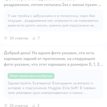
раздражение, потом попалась 2ка с винни пухом и у
них нет отдушки и они нам подошли! Но с винни
пухом сложно найти! Да и перешли на 3ку!
У нас тройка с арбузиками и в полосочку, норм без
Открыть вопрос
отдушек , раздражения нет, опрелости не появляются
даже если долго носим, кремом для подгузника не
пользуюсь всё хорошо попка сухая, ребёнок доволен
30 ответов
7
Добрый день! На одном фото указано, что есть
кармашек задний от протекания, на следующем
фото указано, что этот кармашек в размерах 0, 1, 2.
Есть ли задний кармашек в размере 3?
Ответ представителя бренда
Открыть вопрос
Здравствуйте, Екатерина! Благодарим за вопрос и
интерес к подгузникам Huggies Elite Soft! В первых
трех размерах (для новорожденных и самых
маленьких) есть задний кармашек, который
используется для дополнительного предотвращения
20 ответов
2
протеканий. Надеемся, что наш ответ будет полезным