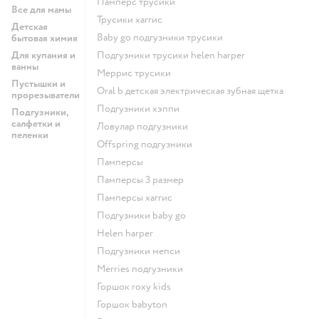
памперс трусики
Все для мамы
трусики хаггис
Детская
baby go подгузники трусики
бытовая химия
Для купания и
подгузники трусики helen harper
ванны
меррис трусики
Пустышки и
oral b детская электрическая зубная щетка
прорезыватели
подгузники хэппи
Подгузники,
салфетки и
ловулар подгузники
пеленки
offspring подгузники
памперсы
памперсы 3 размер
памперсы хаггис
подгузники baby go
helen harper
подгузники мепси
merries подгузники
горшок roxy kids
горшок babyton