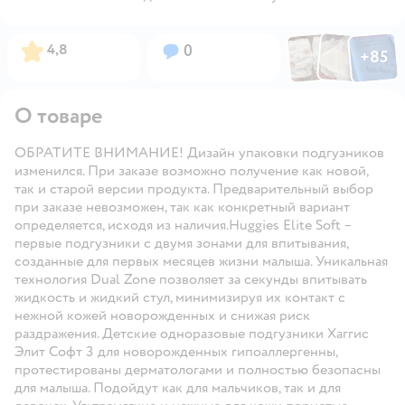
Фото по
Фото пользовател
Фото пользо
Рейтинг:
Вопросов:
4,8
0
+
85
Открыть га
О товаре
ОБРАТИТЕ ВНИМАНИЕ! Дизайн упаковки подгузников
изменился. При заказе возможно получение как новой,
так и старой версии продукта. Предварительный выбор
при заказе невозможен, так как конкретный вариант
определяется, исходя из наличия.Huggies Elite Soft –
первые подгузники с двумя зонами для впитывания,
созданные для первых месяцев жизни малыша. Уникальная
технология Dual Zone позволяет за секунды впитывать
жидкость и жидкий стул, минимизируя их контакт с
нежной кожей новорожденных и снижая риск
раздражения. Детские одноразовые подгузники Хаггис
Элит Софт 3 для новорожденных гипоаллергенны,
протестированы дерматологами и полностью безопасны
для малыша. Подойдут как для мальчиков, так и для