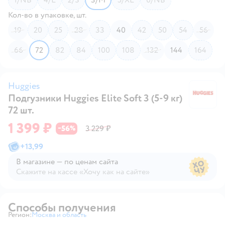
Кол-во в упаковке, шт.
19
20
25
28
33
40
42
50
54
56
66
72
82
84
100
108
132
144
164
Huggies
Подгузники Huggies Elite Soft 3 (5-9 кг)
Hu
72 шт.
1 399 ₽
56
3 229 ₽
−
%
+
13,99
В магазине — по ценам сайта
Скажите на кассе «Хочу как на сайте»
В магазине — по ценам сайта
Способы получения
Регион:
Москва и область
Выбор адреса доставки.