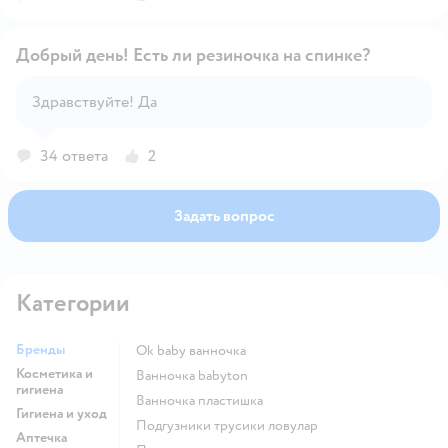
для Вас! 😊 Если у вас остались сомнения в качестве
подгузников, пожалуйста, обратитесь на горячую
Добрый день! Есть ли резиночка на спинке?
линию Huggies по номеру 8-800-200-57-57. С
уважением, Ваш Huggies
Здравствуйте! Да
Открыть вопрос
34 ответа
2
Задать вопрос
Категории
Бренды
ok baby ванночка
Косметика и
ванночка babyton
гигиена
ванночка пластишка
Гигиена и уход
подгузники трусики ловулар
Аптечка