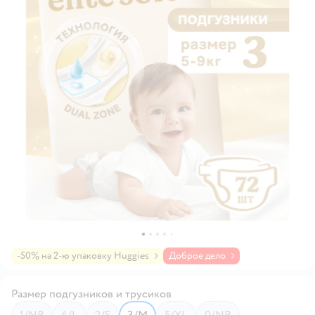
-50% на 2-ю упаковку Huggies
Доброе дело
Размер подгузников и трусиков
1/NB
4/L
2/S
3/M
5/XL
0/NB