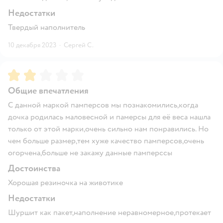
Недостатки
Твердый наполнитель
10 декабря 2023
·
Сергей С.
Рейтинг:
2
Общие впечатления
С данной маркой памперсов мы познакомились,когда
дочка родилась маловесной и памерсы для её веса нашла
только от этой марки,очень сильно нам понравились. Но
чем больше размер,тем хуже качество памперсов,очень
огорчена,больше не закажу данные памперссы
Достоинства
Хорошая резиночка на животике
Недостатки
Шуршит как пакет,наполнение неравномерное,протекает