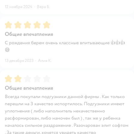
12 ноября 2024
·
Вера Б.
Рейтинг:
5
Общие впечатления
С рождения берем очень классные впитывающие 👍👍👍
😅
13 декабря 2023
·
Алия К.
Рейтинг:
2
Общие впечатления
Всегда покупали подгузники данной фирмы . Как только
перешли на 3 качество испортилось. Подгузники имеют
уплотнения ( либо наполнитель некачественно
расформирован, либо намочен был ) , так же у ребенка
началось сильное раздражение . Разочарован элит софтом
. За такие деньги, хочется увидеть качество