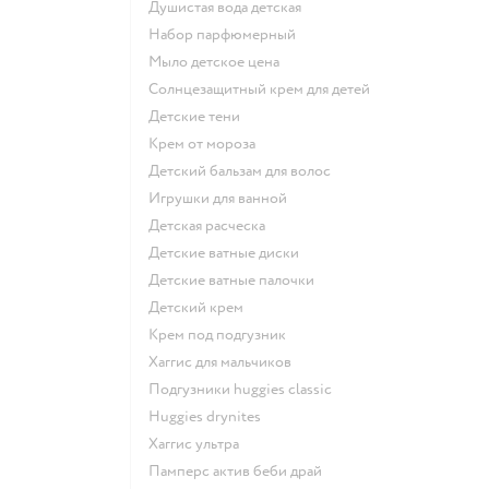
душистая вода детская
набор парфюмерный
мыло детское цена
солнцезащитный крем для детей
детские тени
крем от мороза
детский бальзам для волос
игрушки для ванной
детская расческа
детские ватные диски
детские ватные палочки
детский крем
крем под подгузник
хаггис для мальчиков
подгузники huggies classic
huggies drynites
хаггис ультра
памперс актив беби драй