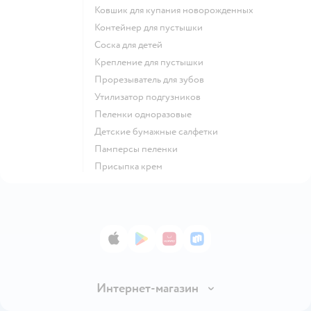
ковшик для купания новорожденных
контейнер для пустышки
соска для детей
крепление для пустышки
прорезыватель для зубов
утилизатор подгузников
пеленки одноразовые
детские бумажные салфетки
памперсы пеленки
присыпка крем
App Store
Google Play
AppGallery
RuStore
Интернет-магазин