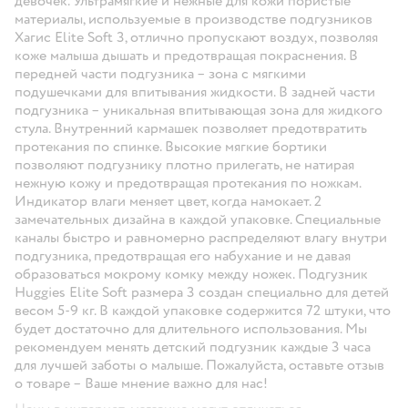
девочек. Ультрамягкие и нежные для кожи пористые
материалы, используемые в производстве подгузников
Хагис Elite Soft 3, отлично пропускают воздух, позволяя
коже малыша дышать и предотвращая покраснения. В
передней части подгузника – зона с мягкими
подушечками для впитывания жидкости. В задней части
подгузника – уникальная впитывающая зона для жидкого
стула. Внутренний кармашек позволяет предотвратить
протекания по спинке. Высокие мягкие бортики
позволяют подгузнику плотно прилегать, не натирая
нежную кожу и предотвращая протекания по ножкам.
Индикатор влаги меняет цвет, когда намокает. 2
замечательных дизайна в каждой упаковке. Специальные
каналы быстро и равномерно распределяют влагу внутри
подгузника, предотвращая его набухание и не давая
образоваться мокрому комку между ножек. Подгузник
Huggies Elite Soft размера 3 создан специально для детей
весом 5-9 кг. В каждой упаковке содержится 72 штуки, что
будет достаточно для длительного использования. Мы
рекомендуем менять детский подгузник каждые 3 часа
для лучшей заботы о малыше. Пожалуйста, оставьте отзыв
о товаре – Ваше мнение важно для нас!