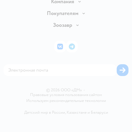
Доставка и оплата
Компания
Продавать в Детском мире
О компании
Покупателям
Обмен и возврат товара
Раскрытие информации
Бонусные карты
Зоозавр
Правила продажи
Инвесторам
Электронные подарочные карты
Промокоды
Товары для кошек
Пресс-центр
Подарочные карты
Политика конфиденциальности
Корм для кошек
Закупки
ВКонтакте
Telegram
Проверка баланса подарочной карты
Политика использования файлов cookie
Товары для собак
Аренда торговых помещений
Оплата Мокка
Сертификат АКИТ
Корм для собак
Горячая линия безопасности
Карта возврата
Обратная связь
Одежда для собак
Вакансии
Блог
Карта сайта
Ветаптека
Контакты
Магазины сети
© 2026 ООО «ДМ»
•
Правовые условия пользования сайтом
Используем рекомендательные технологии
Детский мир в России
,
Казахстане
и
Беларуси