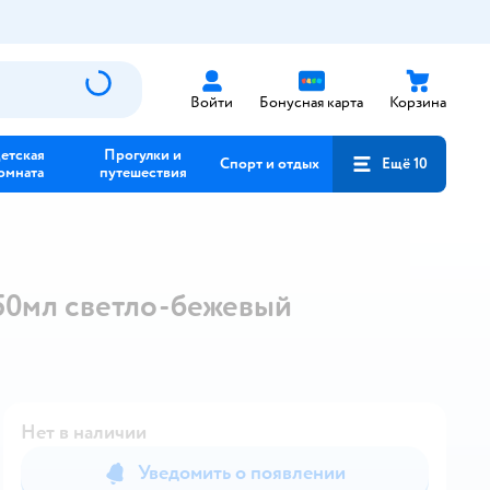
Войти
Бонусная карта
Корзина
етская
Прогулки и
Спорт и отдых
Ещё 10
омната
путешествия
350мл светло-бежевый
Нет в наличии
Уведомить о появлении