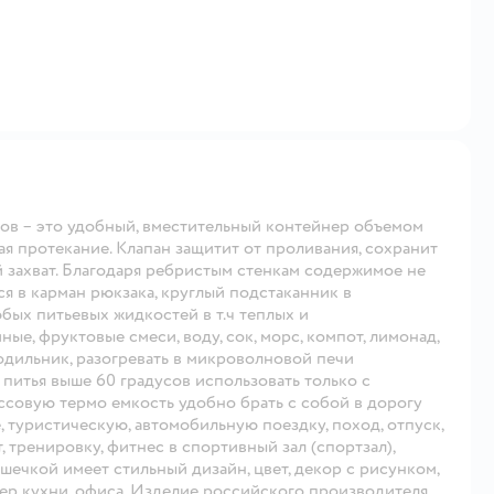
ов – это удобный, вместительный контейнер объемом
ая протекание. Клапан защитит от проливания, сохранит
 захват. Благодаря ребристым стенкам содержимое не
я в карман рюкзака, круглый подстаканник в
бых питьевых жидкостей в т.ч теплых и
ые, фруктовые смеси, воду, сок, морс, компот, лимонад,
одильник, разогревать в микроволновой печи
питья выше 60 градусов использовать только с
совую термо емкость удобно брать с собой в дорогу
, туристическую, автомобильную поездку, поход, отпуск,
рт, тренировку, фитнес в спортивный зал (спортзал),
шечкой имеет стильный дизайн, цвет, декор с рисунком,
ер кухни, офиса. Изделие российского производителя