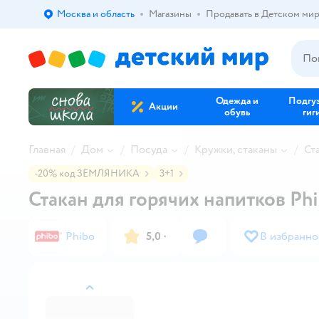
Москва и область
Магазины
Продавать в Детском ми
Выбор адреса доставки.
Одежда и
Подгу
Акции
обувь
гиг
Главная
Дом
Посуда
Кружки, стаканы
Ст
-20% код ЗЕМЛЯНИКА
3+1
Стакан для горячих напитков Ph
Phibo
5,0
·
В избранно
назад