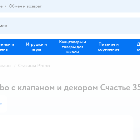
ре
Обмен и возврат
Канцтовары и
зники и
Игрушки и
Питание и
Д
товары для
иена
игры
кормление
к
школы
аканы
Стаканы Phibo
ibo с клапаном и декором Счастье 
е