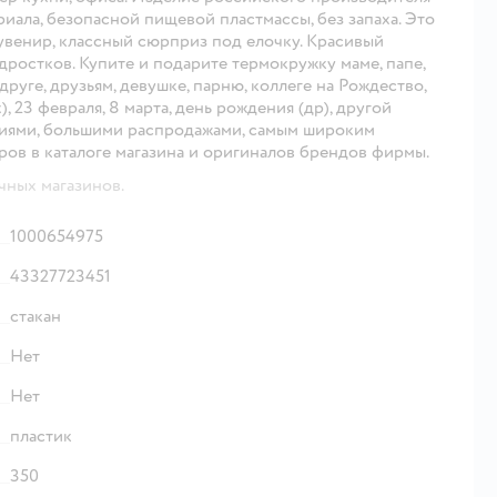
иала, безопасной пищевой пластмассы, без запаха. Это
увенир, классный сюрприз под елочку. Красивый
дростков. Купите и подарите термокружку маме, папе,
одруге, друзьям, девушке, парню, коллеге на Рождество,
 23 февраля, 8 марта, день рождения (др), другой
кциями, большими распродажами, самым широким
ов в каталоге магазина и оригиналов брендов фирмы.
чных магазинов.
1000654975
43327723451
стакан
Нет
Нет
пластик
350