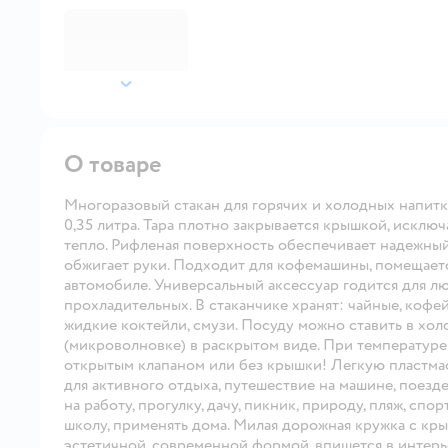
далее
О товаре
Многоразовый стакан для горячих и холодных напитк
0,35 литра. Тара плотно закрывается крышкой, исключ
тепло. Рифленая поверхность обеспечивает надежный
обжигает руки. Подходит для кофемашины, помещаетс
автомобиле. Универсальный аксессуар годится для лю
прохладительных. В стаканчике хранят: чайные, кофейн
жидкие коктейли, смузи. Посуду можно ставить в хол
(микроволновке) в раскрытом виде. При температуре 
открытым клапаном или без крышки! Легкую пластмас
для активного отдыха, путешествие на машине, поезде
на работу, прогулку, дачу, пикник, природу, пляж, спо
школу, применять дома. Милая дорожная кружка с кры
эстетичной, современной формой, впишется в интерь