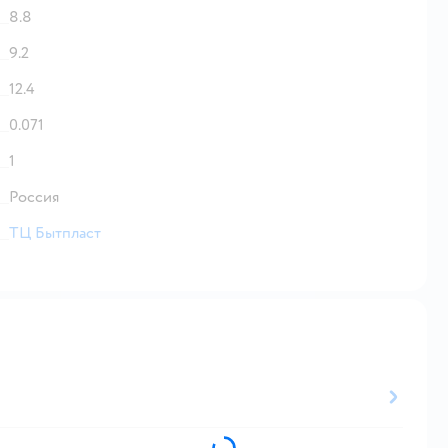
8.8
9.2
12.4
0.071
1
Россия
ТЦ Бытпласт