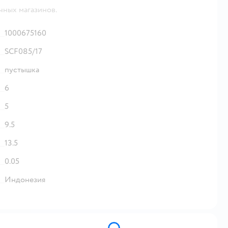
чных магазинов.
1000675160
SCF085/17
пустышка
6
5
9.5
13.5
0.05
Индонезия