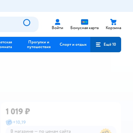
Войти
Бонусная карта
Корзина
етская
Прогулки и
Спорт и отдых
Ещё 10
омната
путешествия
1 019 ₽
+
10,19
В магазине — по ценам сайта