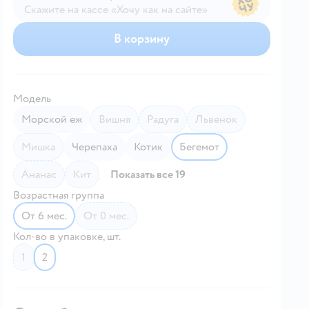
Скажите на кассе «Хочу как на сайте»
В магазине — по ценам сайта
В корзину
Модель
Морской еж
Вишня
Радуга
Львенок
Мишка
Черепаха
Котик
Бегемот
Ананас
Кит
Показать все 19
Возрастная группа
от 6 мес.
от 0 мес.
Кол-во в упаковке, шт.
1
2