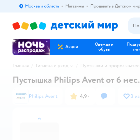
Москва и область
Магазины
Продавать в Детском ми
Выбор адреса доставки.
Одежда и
Подгу
Акции
обувь
гиг
Главная
Гигиена и уход
Пустышки и прорезывател
Пустышка Philips Avent от 6 мес.
Philips Avent
4,9
·
В и
назад