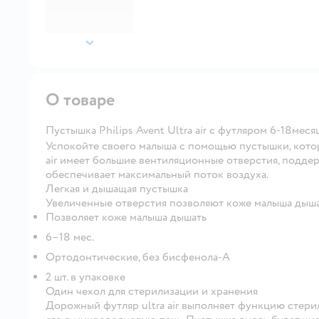
далее
О товаре
Пустышка Philips Avent Ultra air с футляром 6-18мес
Успокойте своего малыша с помощью пустышки, котора
air имеет большие вентиляционные отверстия, подде
обеспечивает максимальный поток воздуха.
Легкая и дышащая пустышка
Увеличенные отверстия позволяют коже малыша дыш
Позволяет коже малыша дышать
6–18 мес.
Ортодонтические, без бисфенола-А
2 шт. в упаковке
Один чехол для стерилизации и хранения
Дорожный футляр ultra air выполняет функцию стери