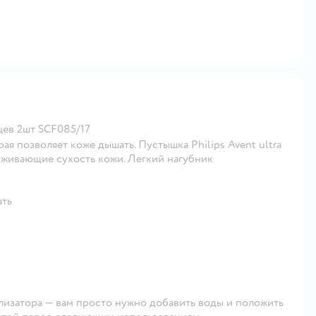
яцев 2шт SCF085/17
я позволяет коже дышать. Пустышка Philips Avent ultra
рживающие сухость кожи. Легкий нагубник
ать
лизатора — вам просто нужно добавить воды и положить