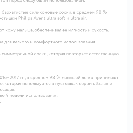
истой перед следующим использованием.
и бархатистые силиконовые соски, в среднем 98 %
шки Philips Avent ultra soft и ultra air.
 кожу малыша, обеспечивая ее мягкость и сухость.
на для легкого и комфортного использования.
ю симметричной соски, которая повторяет естественную
016–2017 гг., в среднем 98 % малышей легко принимают
, которая используется в пустышках серии ultra air и
есяцев.
ые 4 недели использования.
к