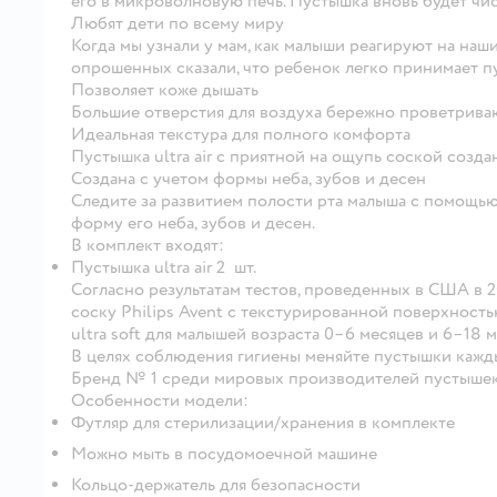
его в микроволновую печь. Пустышка вновь будет ч
Любят дети по всему миру
Когда мы узнали у мам, как малыши реагируют на наш
опрошенных сказали, что ребенок легко принимает пусты
Позволяет коже дышать
Большие отверстия для воздуха бережно проветривают
Идеальная текстура для полного комфорта
Пустышка ultra air с приятной на ощупь соской созда
Создана с учетом формы неба, зубов и десен
Следите за развитием полости рта малыша с помощь
форму его неба, зубов и десен.
В комплект входят:
Пустышка ultra air 2 шт.
Согласно результатам тестов, проведенных в США в 2
соску Philips Avent с текстурированной поверхностью
ultra soft для малышей возраста 0–6 месяцев и 6–18 м
В целях соблюдения гигиены меняйте пустышки кажд
Бренд № 1 среди мировых производителей пустыше
Особенности модели:
Футляр для стерилизации/хранения в комплекте
Можно мыть в посудомоечной машине
Кольцо-держатель для безопасности