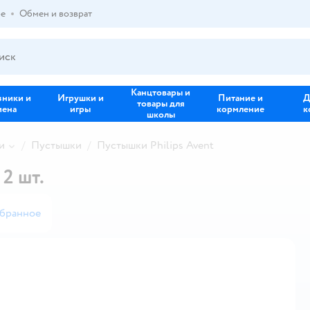
ре
Обмен и возврат
Канцтовары и
зники и
Игрушки и
Питание и
Д
товары для
иена
игры
кормление
к
школы
и
Пустышки
Пустышки Philips Avent
 2 шт.
збранное