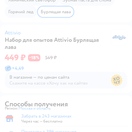
Горячий лед
Бурлящая лава
Attivio
Набор для опытов Attivio Бурлящая
At
лава
449 ₽
18
549 ₽
−
%
+
4,49
В магазине — по ценам сайта
Скажите на кассе «Хочу как на сайте»
В магазине — по ценам сайта
Способы получения
Регион:
Москва и область
Выбор адреса доставки.
Забрать в 243 магазинах
Забрать в магазине
Через час — бесплатно
Привезти в 396 магазинов