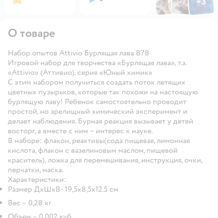
+
3
Открыть га
О товаре
Набор опытов Attivio Бурлящая лава 878
Игровой набор для творчества «Бурлящая лава», т.з.
«Attivio» (Аттивио), серия «Юный химик»
С этим набором получиться создать поток летящих
цветных пузырьков, которые так похожи на настоящую
бурлящую лаву! Ребенок самостоятельно проводит
простой, но зрелищный химический эксперимент и
делает наблюдения. Бурная реакция вызывает у детей
восторг, а вместе с ним – интерес к науке.
В наборе:
флакон, реактивы(сода пищевая, лимонная
кислота, флакон с вазелиновым маслом, пищевой
краситель), ложка для перемешивания, инструкция, очки,
перчатки, маска.
Характеристики:
Размер ДхШхВ- 19,5х8,5х12.5 см
Вес – 0,28 кг
Объем – 0,002 куб