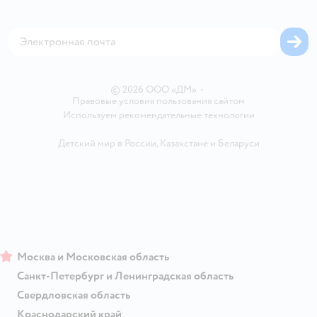
Аренда торговых помещений
Оплата Мокка
Сертификат АКИТ
Корм для собак
Горячая линия безопасности
Карта возврата
Обратная связь
Одежда для собак
Вакансии
Блог
Карта сайта
Ветаптека
Контакты
Магазины сети
© 2026 ООО «ДМ»
•
Правовые условия пользования сайтом
Используем рекомендательные технологии
Детский мир в России
,
Казахстане
и
Беларуси
Москва и Московская область
Санкт-Петербург и Ленинградская область
Свердловская область
Краснодарский край