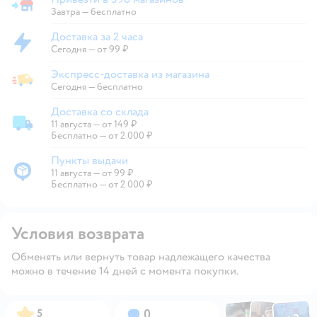
Привезти в магазин
Завтра
—
бесплатно
Доставка за 2 часа
Доставка за 2 часа
Сегодня
—
от 99 ₽
Экспресс-доставка из магазина
Экспресс-доставка из магазина
Сегодня
—
бесплатно
Доставка со склада
11 августа
—
от 149 ₽
Доставка со склада
Бесплатно — от 2 000 ₽
Пункты выдачи
11 августа
—
от 99 ₽
Пункты выдачи
Бесплатно — от 2 000 ₽
Условия возврата
Обменять или вернуть товар надлежащего качества
можно в течение 14 дней с момента покупки.
Фото по
Фото пользовател
Фото пользо
Рейтинг:
Вопросов:
5
0