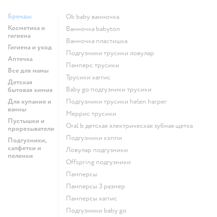
Бренды
ok baby ванночка
Косметика и
ванночка babyton
гигиена
ванночка пластишка
Гигиена и уход
подгузники трусики ловулар
Аптечка
памперс трусики
Все для мамы
трусики хаггис
Детская
baby go подгузники трусики
бытовая химия
Для купания и
подгузники трусики helen harper
ванны
меррис трусики
Пустышки и
oral b детская электрическая зубная щетка
прорезыватели
подгузники хэппи
Подгузники,
салфетки и
ловулар подгузники
пеленки
offspring подгузники
памперсы
памперсы 3 размер
памперсы хаггис
подгузники baby go