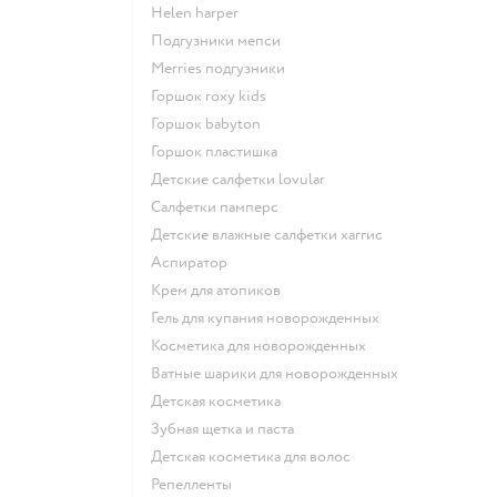
helen harper
подгузники мепси
merries подгузники
горшок roxy kids
горшок babyton
горшок пластишка
детские салфетки lovular
салфетки памперс
детские влажные салфетки хаггис
аспиратор
крем для атопиков
гель для купания новорожденных
косметика для новорожденных
ватные шарики для новорожденных
детская косметика
зубная щетка и паста
детская косметика для волос
репелленты