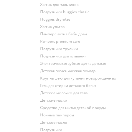
хаггис для мальчиков
подгузники huggies classic
huggies drynites
хаггис ультра
памперс актив беби драй
pampers premium care
подгузники трусики
подгузники для плавания
электрическая зубная щетка детская
детская гигиеническая помада
круг на шею для купания новорожденных
гель для стирки детского белья
детское молочко для тела
детские маски
средство для мытья детской посуды
ночные памперсы
детское масло
подгузники