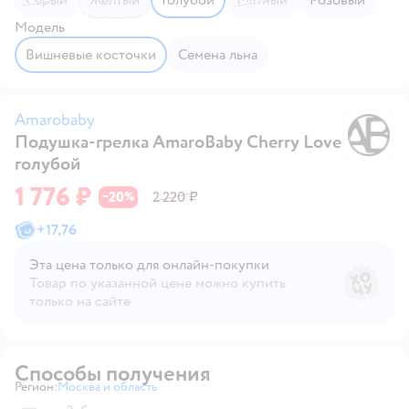
Модель
Вишневые косточки
Семена льна
Amarobaby
Подушка-грелка AmaroBaby Cherry Love
A
голубой
1 776 ₽
20
2 220 ₽
−
%
+
17,76
Эта цена только для онлайн‑покупки
Товар по указанной цене можно купить
только на сайте
Способы получения
Регион:
Москва и область
Выбор адреса доставки.