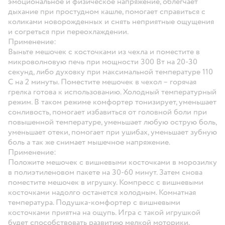
эмоциональное и физическое напряжение, облегчает
дыхание при простудном кашле, помогает справиться с
коликами новорожденных и снять неприятные ощущения
и согреться при переохлаждении.
Применение:
Выньте мешочек с косточками из чехла и поместите в
микроволновую печь при мощности 300 Вт на 20-30
секунд, либо духовку при максимальной температуре 110
С на 2 минуты. Поместите мешочек в чехол – горячая
грелка готова к использованию. Холодный температурный
режим. В таком режиме комфортер тонизирует, уменьшает
сонливость, помогает избавиться от головной боли при
повышенной температуре, уменьшает любую острую боль,
уменьшает отеки, помогает при ушибах, уменьшает зубную
боль а так же снимает мышечное напряжение.
Применение:
Положите мешочек с вишневыми косточками в морозилку
в полиэтиленовом пакете на 30-60 минут. Затем снова
поместите мешочек в игрушку. Компресс с вишневыми
косточками надолго останется холодным. Комнатная
температура. Подушка-комфортер с вишневыми
косточками приятна на ощупь. Игра с такой игрушкой
будет способствовать развитию мелкой моторики,