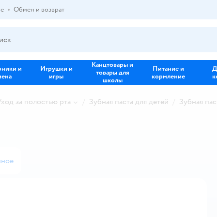
ре
Обмен и возврат
Канцтовары и
зники и
Игрушки и
Питание и
Д
товары для
иена
игры
кормление
к
школы
Уход за полостью рта
Зубная паста для детей
Зубная пас
нное