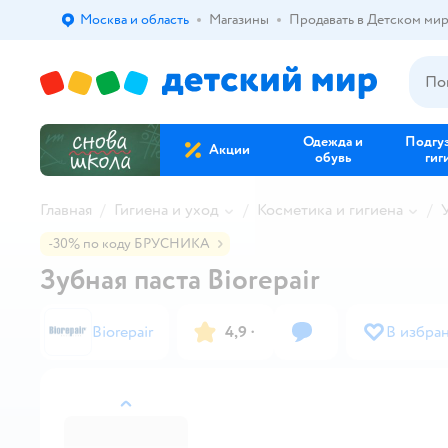
Москва и область
Магазины
Продавать в Детском ми
Выбор адреса доставки.
Одежда и
Подгу
Акции
обувь
гиг
Главная
Гигиена и уход
Косметика и гигиена
-30% по коду БРУСНИКА
Зубная паста Biorepair
Biorepair
4,9
·
В избра
назад