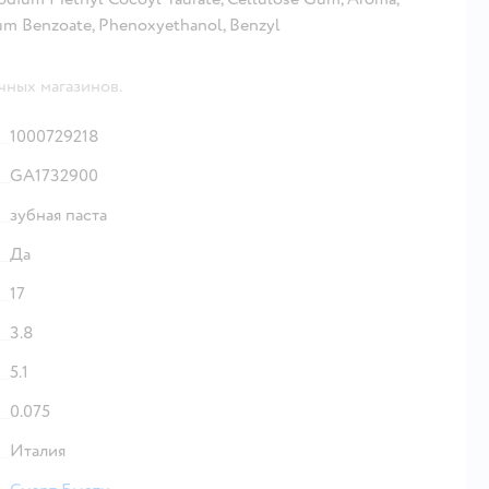
dium Benzoate, Phenoxyethanol, Benzyl
чных магазинов.
1000729218
GA1732900
зубная паста
Да
17
3.8
5.1
0.075
Италия