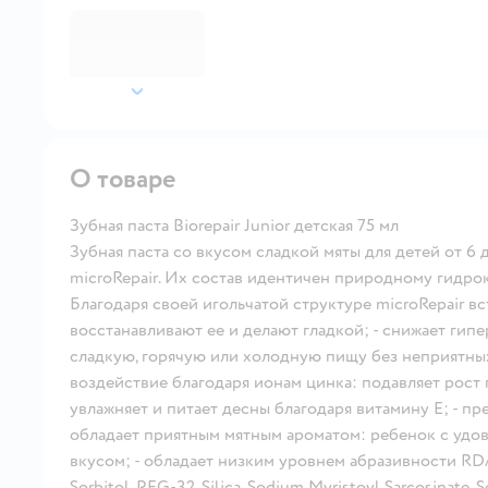
далее
О товаре
Зубная паста Biorepair Junior детская 75 мл
Зубная паста со вкусом сладкой мяты для детей от 6 
microRepair. Их состав идентичен природному гидрокс
Благодаря своей игольчатой структуре microRepair в
восстанавливают ее и делают гладкой; - снижает гип
сладкую, горячую или холодную пищу без неприятны
воздействие благодаря ионам цинка: подавляет рост
увлажняет и питает десны благодаря витамину Е; - пр
обладает приятным мятным ароматом: ребенок с удо
вкусом; - обладает низким уровнем абразивности RDA 1
Sorbitol, PEG-32, Silica, Sodium Myristoyl Sarcosinate