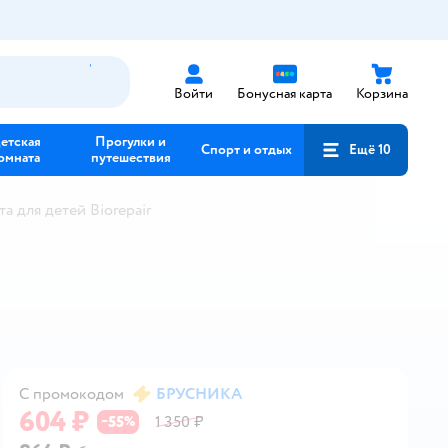
Войти
Бонусная карта
Корзина
етская
Прогулки и
Спорт и отдых
Ещё 10
омната
путешествия
та для детей Biorepair
С промокодом
БРУСНИКА
604 ₽
55
1 350 ₽
−
%