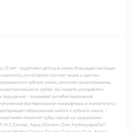
до 12 лет - укрепляет детскую эмаль благодаря частицам
иапатиту, из которого состоят эмаль и дентин.
страиваются в зубную эмаль, заполняя микротрещины,
ерчувствительность зубов: вы можете употреблять
х ощущений; - оказывает антибактериальное
 патогенной бактериальной микрофлоры в полости рта; -
едотвращает образование налета и зубного камня; -
вольствием почистит зубы пастой со «взрослым»
4,7. Состав: Aqua, Glycerin, Zinc Hydroxyapatite*,
, Sodium Methyl Cocoyl Taurate, Cellulose Gum, Aroma,