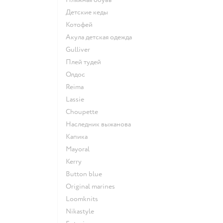
Детские кеды
Котофей
Акула детская одежда
Gulliver
Плей тудей
Олдос
Reima
Lassie
Choupette
Наследник выжанова
Капика
Mayoral
Kerry
Button blue
Original marines
Loomknits
Nikastyle