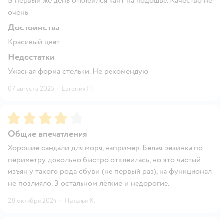
В первый же день отклеился кант на подошве. Качество не
очень
Достоинства
Красивый цвет
Недостатки
Ужасная форма стельки. Не рекомендую
07 августа 2025
·
Евгения П.
Рейтинг:
4
Общие впечатления
Хорошие сандали для моря, например. Белая резинка по
периметру довольно быстро отклеилась, но это частый
изъян у такого рода обуви (не первый раз), на функционал
не повлияло. В остальном лëгкие и недорогие.
28 октября 2024
·
Наталья К.