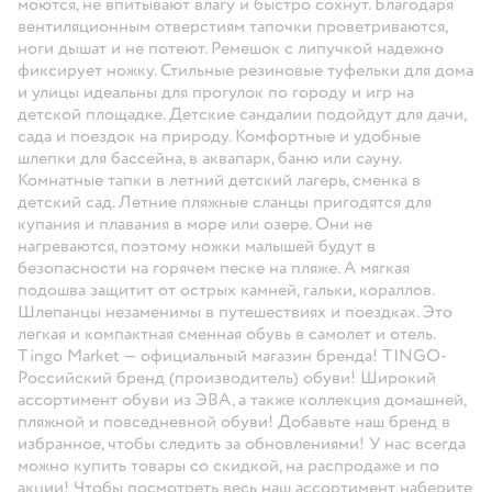
моются, не впитывают влагу и быстро сохнут. Благодаря
вентиляционным отверстиям тапочки проветриваются,
ноги дышат и не потеют. Ремешок с липучкой надежно
фиксирует ножку. Стильные резиновые туфельки для дома
и улицы идеальны для прогулок по городу и игр на
детской площадке. Детские сандалии подойдут для дачи,
сада и поездок на природу. Комфортные и удобные
шлепки для бассейна, в аквапарк, баню или сауну.
Комнатные тапки в летний детский лагерь, сменка в
детский сад. Летние пляжные сланцы пригодятся для
купания и плавания в море или озере. Они не
нагреваются, поэтому ножки малышей будут в
безопасности на горячем песке на пляже. А мягкая
подошва защитит от острых камней, гальки, кораллов.
Шлепанцы незаменимы в путешествиях и поездках. Это
легкая и компактная сменная обувь в самолет и отель.
Tingo Market — официальный магазин бренда! TINGO-
Российский бренд (производитель) обуви! Широкий
ассортимент обуви из ЭВА, а также коллекция домашней,
пляжной и повседневной обуви! Добавьте наш бренд в
избранное, чтобы следить за обновлениями! У нас всегда
можно купить товары со скидкой, на распродаже и по
акции! Чтобы посмотреть весь наш ассортимент наберите