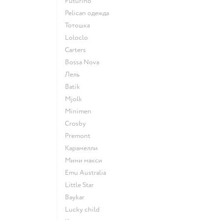
Futurino
Pelican одежда
Тотошка
Loloclo
Сarters
Bossa Nova
Лель
Batik
Mjolk
Minimen
Crosby
Premont
Карамелли
Мини макси
Emu Australia
Little Star
Baykar
Lucky child