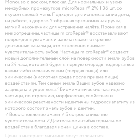
Monouso с воском, плоская. Для нормальных и узких
межзубных промежутков microRepair® 2% | 36 шт, со
вкусом свежей мяты. Подходят для использования дома,
на работе, в дороге. Y-образная эргономичная ручка,
мягкий наконечник для устранения налёта. Проникая в
микротрещины, частицы microRepair® восстанавливают
поврежденную эмаль и запечатывают открытые
дентинные канальцы, что мгновенно снижает
чувствительность зубов. Частицы microRepair® создают
новый дополнительный слой на поверхности эмали зубов
на 24 часа, который будет в первую очередь подвергаться
каким-либо механическим (твердая пища) или
химическим (кислотная среда после приема пищи)
воздействиям. Тем самым эмаль Ваших зубов надежно
защищена и укреплена. *Биомиметические частицы —
частицы, по строению, морфологии, свойствам и
химической реактивности идентичны гидроксиапатиту из
которого состоит эмаль зубов и дентин.
✓Восстановление эмали ✓Быстрое снижение
чувствительности ✓Длительное антибактериальное
воздействие благодаря ионам цинка в составе.
Цены в интернет-магазине могут отличаться