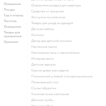
Освещение
освежитель воздуха для квартиры
Посуда
средство от грызунов
Сад и огород
хоз сумка на колесиках
Текстиль
Товары для ухода за одеждой
Освещение
Детская мебель
Товары для
Копилка
праздников
Декор для детской комнаты
Хранение
Настенное панно
Настольные часы с термометром
Интерьер дома
Детское зеркало
Кресло диван раскладное
Письменный угловой стол для школьника
Пеленальный стол
Стулья табуретки
Книжная полка напольная
Детские тумбы
Уличная мебель