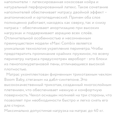
наполнители – латексированная кокосовая койра и
натуральный перфорированный латекс. Такое сочетание
наполнителей обеспечивает матрасу двойной эффект –
анатомический и ортопедический. Причем оба слоя
полноценно работают, находясь как сверху, так и снизу
матраса – обеспечивают амортизацию при высоких
нагрузках и поддерживают аэрацию всех слоёв.
Отличительной особенностью и несомненным
преимуществом модели «Maxi Combi» является
уникальная технология укрепления периметра. Чтобы
предотвратить проминание крайних пружинок, по всему
периметру матраса предусмотрен евроборт - это блоки
из пенополиуретановой пены, отличающиеся высокой
плотностью.
Матрас укомплектован фирменным трикотажным чехлом
Boom Baby, стеганым на дабл-синтепоне. Это
высококачественный трикотаж, созданный многослойным
плетением, что обеспечивает нежную и комфортную
поверхность. Чехол оснащен молнией на три стороны, что
позволяет при необходимости быстро и легко снять его
для стирки.
Максимально допустимая нагрузка на матрас до 40 кг.