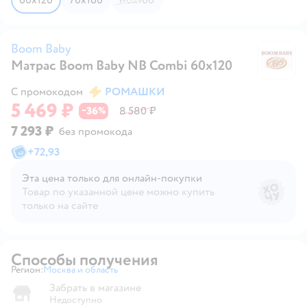
Boom Baby
Матрас Boom Baby NВ Combi 60х120
B
С промокодом
РОМАШКИ
5 469 ₽
36
8 580 ₽
−
%
7 293 ₽
без промокода
+
72,93
Эта цена только для онлайн‑покупки
Товар по указанной цене можно купить
только на сайте
Способы получения
Регион:
Москва и область
Выбор адреса доставки.
Забрать в магазине
Недоступно