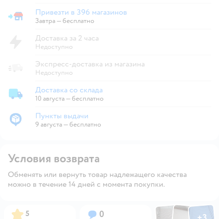
Привезти в 396 магазинов
Привезти в магазин
Завтра
—
бесплатно
Доставка за 2 часа
Недоступно
Экспресс-доставка из магазина
Недоступно
Доставка со склада
Доставка со склада
10 августа
—
бесплатно
Пункты выдачи
Пункты выдачи
9 августа
—
бесплатно
Условия возврата
Обменять или вернуть товар надлежащего качества
можно в течение 14 дней с момента покупки.
Фото по
Фото пользовател
Фото пользо
Рейтинг:
Вопросов:
5
0
+
3