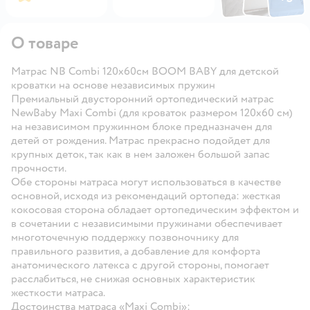
Открыть га
О товаре
Матрас NВ Combi 120х60см BOOM BABY для детской
кроватки на основе независимых пружин
Премиальный двусторонний ортопедический матрас
NewBaby Maxi Combi (для кроваток размером 120х60 см)
на независимом пружинном блоке предназначен для
детей от рождения. Матрас прекрасно подойдет для
крупных деток, так как в нем заложен большой запас
прочности.
Обе стороны матраса могут использоваться в качестве
основной, исходя из рекомендаций ортопеда: жесткая
кокосовая сторона обладает ортопедическим эффектом и
в сочетании с независимыми пружинами обеспечивает
многоточечную поддержку позвоночнику для
правильного развития, а добавление для комфорта
анатомического латекса с другой стороны, помогает
расслабиться, не снижая основных характеристик
жесткости матраса.
Достоинства матраса «Maxi Combi»: