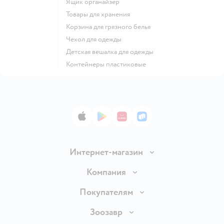
Ящик органайзер
Товары для хранения
Корзина для грязного белья
Чехол для одежды
Детская вешалка для одежды
Контейнеры пластиковые
App Store
Google Play
AppGallery
RuStore
Интернет-магазин
Доставка и оплата
Компания
Продавать в Детском мире
О компании
Покупателям
Обмен и возврат товара
Раскрытие информации
Бонусные карты
Зоозавр
Правила продажи
Инвесторам