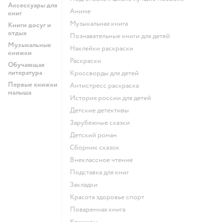
Аксессуары для
Аниме
книг
музыкальная книга
Книги досуг и
отдых
познавательные книги для детей
Музыкальные
наклейки раскраски
книжки
раскраски
Обучающая
литература
кроссворды для детей
Первые книжки
антистресс раскраска
малыша
история россии для детей
детские детективы
зарубежные сказки
детский роман
сборник сказок
внеклассное чтение
подставка для книг
закладки
красота здоровье спорт
поваренная книга
комиксы