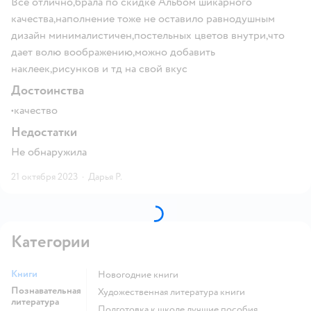
Всё отлично,брала по скидке Альбом шикарного
качества,наполнение тоже не оставило равнодушным
дизайн минималистичен,постельных цветов внутри,что
дает волю воображению,можно добавить
наклеек,рисунков и тд на свой вкус
Достоинства
•качество
Недостатки
Не обнаружила
21 октября 2023
·
Дарья Р.
Категории
Книги
новогодние книги
Познавательная
художественная литература книги
литература
подготовка к школе лучшие пособия