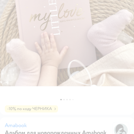
-10% по коду ЧЕРНИКА
Amabook
Альбом для новорожденных Amabook
A