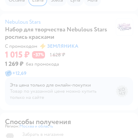
Nebulous Stars
Набор для творчества Nebulous Stars
Ne
роспись красками
С промокодом
ЗЕМЛЯНИКА
1 015 ₽
37
1 628 ₽
−
%
1 269 ₽
без промокода
+
12,69
Эта цена только для онлайн‑покупки
Товар по указанной цене можно купить
только на сайте
Способы получения
Регион:
Москва и область
Выбор адреса доставки.
Забрать в магазине