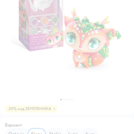
-20% код ЗЕМЛЯНИКА
Вариант
Octavia
Elana
Stella
Lyria
Aura