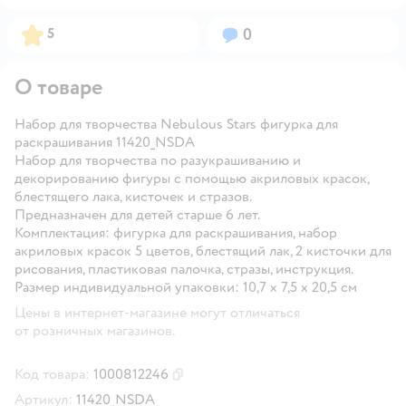
Рейтинг:
Вопросов:
5
0
О товаре
Набор для творчества Nebulous Stars фигурка для
раскрашивания 11420_NSDA
Набор для творчества по разукрашиванию и
декорированию фигуры с помощью акриловых красок,
блестящего лака, кисточек и стразов.
Предназначен для детей старше 6 лет.
Комплектация: фигурка для раскрашивания, набор
акриловых красок 5 цветов, блестящий лак, 2 кисточки для
рисования, пластиковая палочка, стразы, инструкция.
Размер индивидуальной упаковки: 10,7 х 7,5 х 20,5 см
Цены в интернет-магазине могут отличаться
от розничных магазинов.
Код товара:
1000812246
Скопировать код товара
Артикул:
11420_NSDA