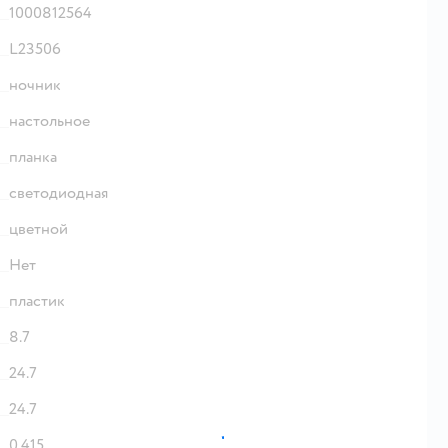
1000812564
L23506
ночник
настольное
планка
светодиодная
цветной
Нет
пластик
8.7
24.7
24.7
0.415