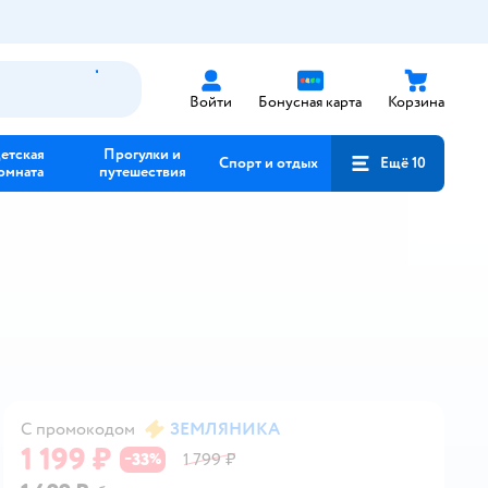
Войти
Бонусная карта
Корзина
етская
Прогулки и
Спорт и отдых
Ещё 10
омната
путешествия
С промокодом
ЗЕМЛЯНИКА
1 199 ₽
33
1 799 ₽
−
%