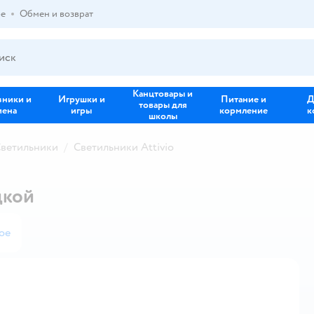
ре
Обмен и возврат
Канцтовары и
зники и
Игрушки и
Питание и
Д
товары для
иена
игры
кормление
к
школы
ветильники
Светильники Attivio
дкой
ое