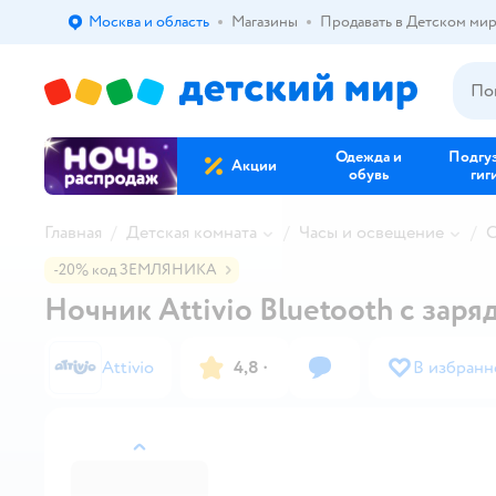
Москва и область
Магазины
Продавать в Детском ми
Выбор адреса доставки.
Одежда и
Подгу
Акции
обувь
гиг
Главная
Детская комната
Часы и освещение
С
-20% код ЗЕМЛЯНИКА
Ночник Attivio Bluetooth с заря
Attivio
4,8
·
В избранн
назад