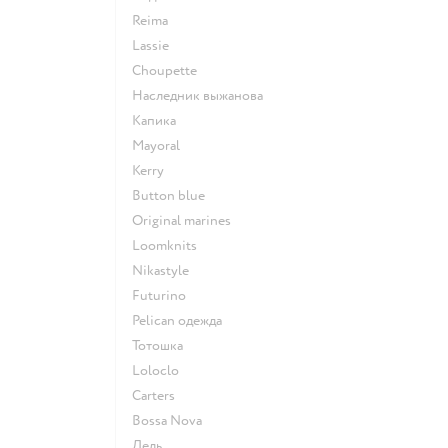
Reima
Lassie
Choupette
Наследник выжанова
Капика
Mayoral
Kerry
Button blue
Original marines
Loomknits
Nikastyle
Futurino
Pelican одежда
Тотошка
Loloclo
Сarters
Bossa Nova
Лель