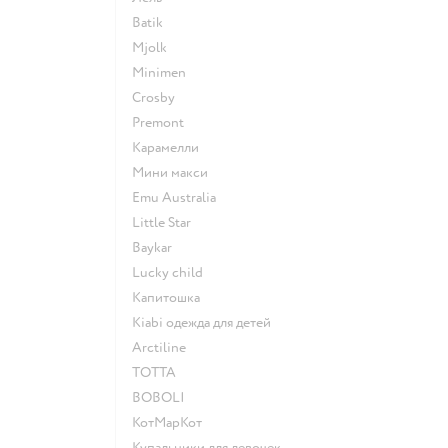
Batik
Mjolk
Minimen
Crosby
Premont
Карамелли
Мини макси
Emu Australia
Little Star
Baykar
Lucky child
Капитошка
Kiabi одежда для детей
Arctiline
ТОТТА
BOBOLI
КотМарКот
Купальники для девочек