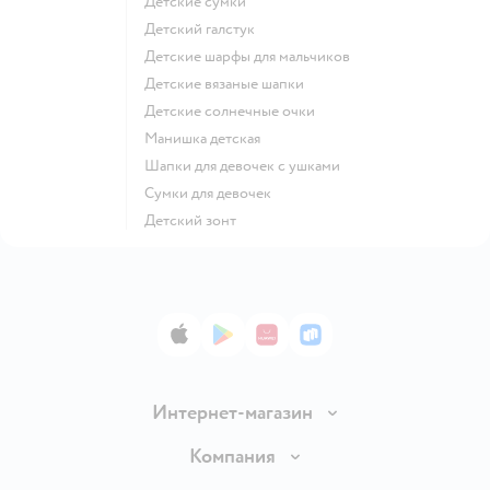
Детские сумки
Детский галстук
Детские шарфы для мальчиков
Детские вязаные шапки
Детские солнечные очки
Манишка детская
Шапки для девочек с ушками
Сумки для девочек
Детский зонт
App Store
Google Play
AppGallery
RuStore
Интернет-магазин
Доставка и оплата
Компания
Продавать в Детском мире